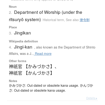
Noun
Department of Worship (under the
2.
ritsuryō system)
Historical term
,
See also
律令制
Place
Jingikan
3.
Wikipedia definition
Jingi-kan
4.
, also known as the Department of Shinto
Affairs, was a J...
Read more
Other forms
神祇官 【かみづかさ】
、
神祇官 【かんづかさ】
Notes
かみづかさ: Out-dated or obsolete kana usage. かんづか
さ: Out-dated or obsolete kana usage.
Details ▸