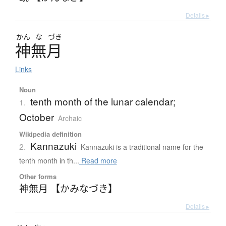
Details ▸
かん
な
づき
神無月
Links
Noun
tenth month of the lunar calendar;
1.
October
Archaic
Wikipedia definition
Kannazuki
2.
Kannazuki is a traditional name for the
tenth month in th...
Read more
Other forms
神無月 【かみなづき】
Details ▸