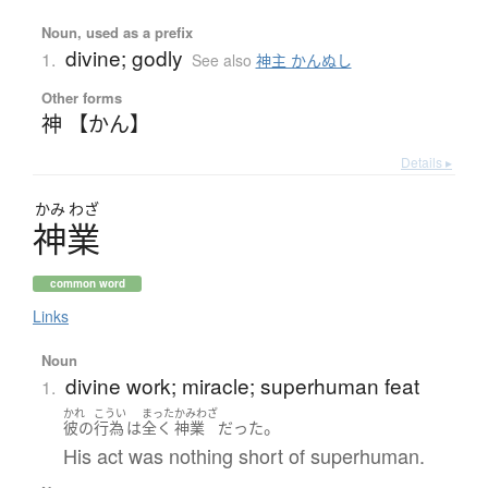
Noun, used as a prefix
divine; godly
1.
See also
神主 かんぬし
Other forms
神 【かん】
Details ▸
かみ
わざ
神業
common word
Links
Noun
divine work; miracle; superhuman feat
1.
かれ
こうい
まった
かみわざ
。
彼の
行為
は
全く
神業
だった
His act was nothing short of superhuman.