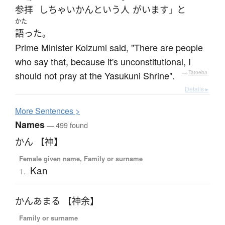
参拝
し
ちゃいかん
と
いう
人
が
います
と
」
かた
語った
。
Prime Minister Koizumi said, "There are people
who say that, because it's unconstitutional, I
should not pray at the Yasukuni Shrine".
—
Tatoeba
Details ▸
More
S
entences >
Names
— 499 found
かん 【神】
Female given name, Family or surname
Kan
1.
かんあまる 【神余】
Family or surname