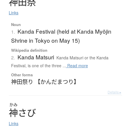
神田祭
Links
Noun
Kanda Festival (held at Kanda Myōjin
1.
Shrine in Tokyo on May 15)
Wikipedia definition
Kanda Matsuri
2.
Kanda Matsuri or the Kanda
Festival, is one of the three ...
Read more
Other forms
神田祭り 【かんだまつり】
Details ▸
かみ
神
さ
び
Links