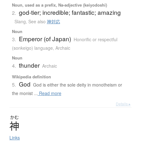
Noun, used as a prefix, Na-adjective (keiyodoshi)
god-tier; incredible; fantastic; amazing
2.
Slang
,
See also
神対応
Noun
Emperor (of Japan)
3.
Honorific or respectful
(sonkeigo) language
,
Archaic
Noun
thunder
4.
Archaic
Wikipedia definition
God
5.
God is either the sole deity in monotheism or
the monist ...
Read more
Details ▸
かむ
神
Links