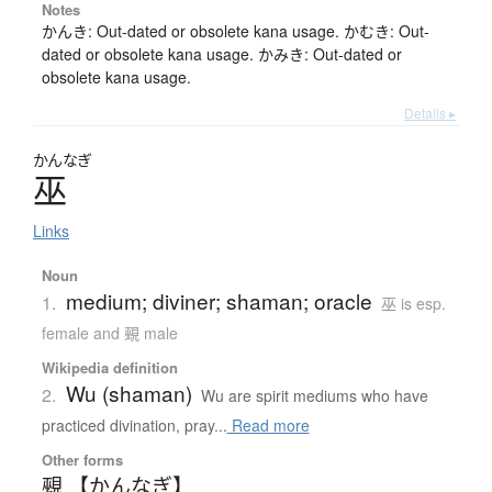
Notes
かんき: Out-dated or obsolete kana usage. かむき: Out-
dated or obsolete kana usage. かみき: Out-dated or
obsolete kana usage.
Details ▸
かんなぎ
巫
Links
Noun
medium; diviner; shaman; oracle
1.
巫 is esp.
female and 覡 male
Wikipedia definition
Wu (shaman)
2.
Wu are spirit mediums who have
practiced divination, pray...
Read more
Other forms
覡 【かんなぎ】