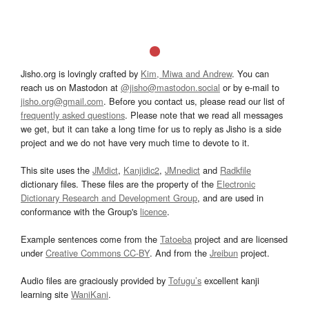
Jisho.org is lovingly crafted by
Kim, Miwa and Andrew
. You can
reach us on Mastodon at
@jisho@mastodon.social
or by e-mail to
jisho.org@gmail.com
. Before you contact us, please read our list of
frequently asked questions
. Please note that we read all messages
we get, but it can take a long time for us to reply as Jisho is a side
project and we do not have very much time to devote to it.
This site uses the
JMdict
,
Kanjidic2
,
JMnedict
and
Radkfile
dictionary files. These files are the property of the
Electronic
Dictionary Research and Development Group
, and are used in
conformance with the Group's
licence
.
Example sentences come from the
Tatoeba
project and are licensed
under
Creative Commons CC-BY
. And from the
Jreibun
project.
Audio files are graciously provided by
Tofugu’s
excellent kanji
learning site
WaniKani
.