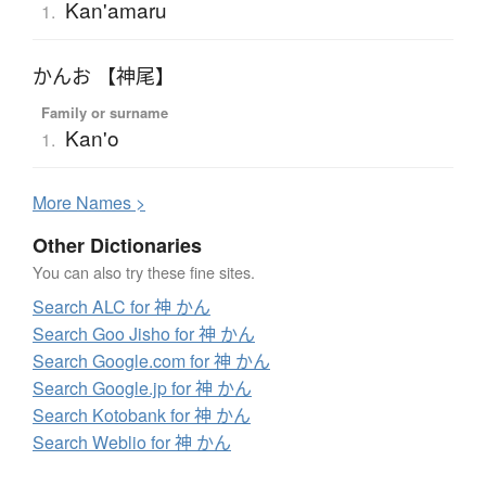
Kan'amaru
1.
かんお 【神尾】
Family or surname
Kan'o
1.
More
N
ames >
Other Dictionaries
You can also try these fine sites.
Search ALC for 神 かん
Search Goo Jisho for 神 かん
Search Google.com for 神 かん
Search Google.jp for 神 かん
Search Kotobank for 神 かん
Search Weblio for 神 かん