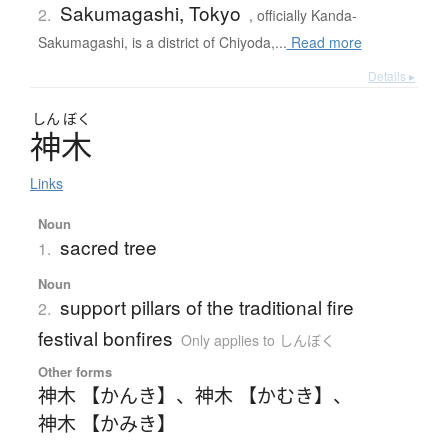
Sakumagashi, Tokyo
2.
, officially Kanda-
Sakumagashi, is a district of Chiyoda,...
Read more
Details ▸
しん
ぼく
神木
Links
Noun
sacred tree
1.
Noun
support pillars of the traditional fire
2.
festival bonfires
Only applies to しんぼく
Other forms
神木 【かんき】
、
神木 【かむき】
、
神木 【かみき】