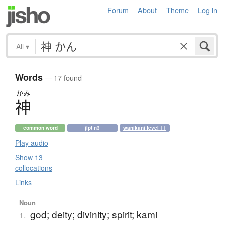
Forum
About
Theme
Log in
All
▾
Words
— 17 found
かみ
神
common word
jlpt n3
wanikani level 11
Play audio
Show 13
collocations
Links
Noun
god; deity; divinity; spirit; kami
1.