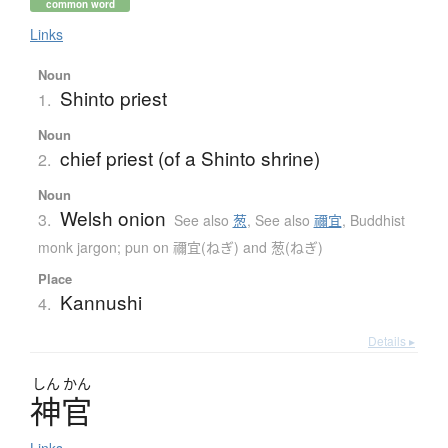
common word
Links
Noun
Shinto priest
1.
Noun
chief priest (of a Shinto shrine)
2.
Noun
Welsh onion
3.
See also
葱
,
See also
禰宜
,
Buddhist
monk jargon; pun on 禰宜(ねぎ) and 葱(ねぎ)
Place
Kannushi
4.
Details ▸
しん
かん
神官
Links