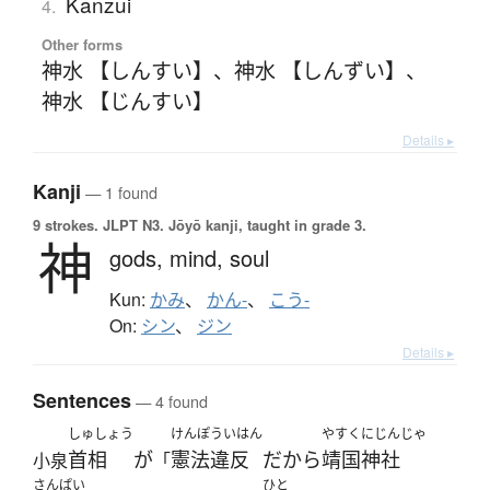
Kanzui
4.
Other forms
神水 【しんすい】
、
神水 【しんずい】
、
神水 【じんすい】
Details ▸
Kanji
— 1 found
9 strokes.
JLPT N3. Jōyō kanji, taught in grade 3.
神
gods,
mind,
soul
Kun:
かみ
、
かん-
、
こう-
On:
シン
、
ジン
Details ▸
Sentences
— 4 found
しゅしょう
けんぽういはん
やすくにじんじゃ
首相
が
憲法違反
だ
から
靖国神社
小泉
「
さんぱい
ひと