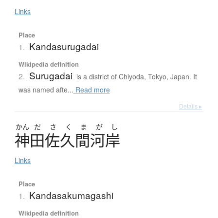
Links
Place
Kandasurugadai
1.
Wikipedia definition
Surugadai
2.
is a district of Chiyoda, Tokyo, Japan. It
was named afte...
Read more
Details ▸
かん
だ
さ
く
ま
が
し
神田佐久間河岸
Links
Place
Kandasakumagashi
1.
Wikipedia definition