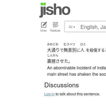
All
▾
Draw
Radicals
おおどお
むさべつ
ひと
大通り
無差別
人
で
に
を殺傷する
しんかん
震撼させた
。
An abominable incident of indis
main street has shaken the soci
Discussions
Log in
to talk about this sentence.