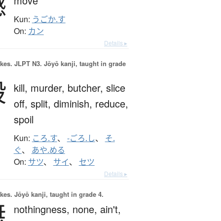
撼
move
Kun:
うごか.す
On:
カン
Details ▸
okes.
JLPT N3. Jōyō kanji, taught in grade
殺
kill,
murder,
butcher,
slice
off,
split,
diminish,
reduce,
spoil
Kun:
ころ.す
、
-ごろ.し
、
そ.
ぐ
、
あや.める
On:
サツ
、
サイ
、
セツ
Details ▸
okes.
Jōyō kanji, taught in grade 4.
無
nothingness,
none,
ain't,