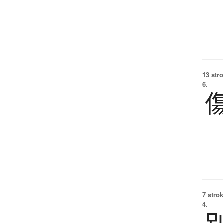
13 str
6.
7 strok
4.