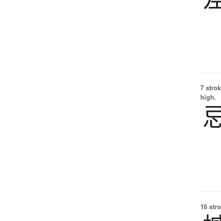
7 strok
high.
16 str