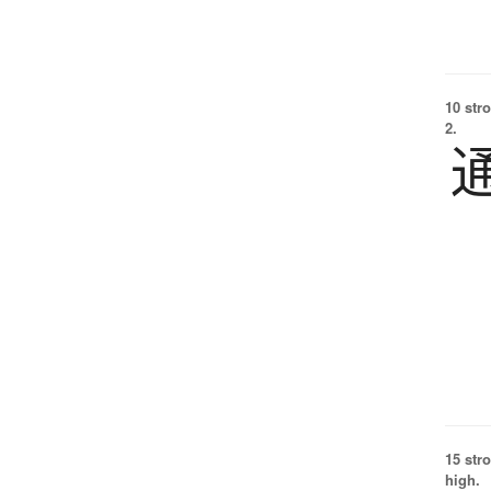
10 str
2.
15 str
high.