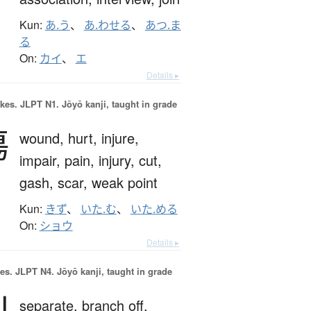
Kun:
あ.う
、
あ.わせる
、
あつ.ま
る
On:
カイ
、
エ
Details ▸
okes.
JLPT N1. Jōyō kanji, taught in grade
傷
wound,
hurt,
injure,
impair,
pain,
injury,
cut,
gash,
scar,
weak point
Kun:
きず
、
いた.む
、
いた.める
On:
ショウ
Details ▸
es.
JLPT N4. Jōyō kanji, taught in grade
separate,
branch off,