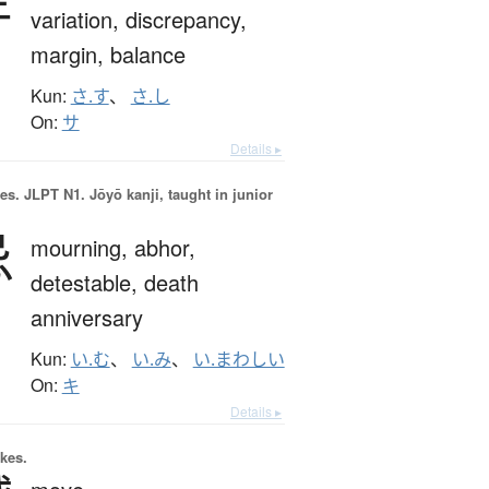
variation,
discrepancy,
margin,
balance
Kun:
さ.す
、
さ.し
On:
サ
Details ▸
es.
JLPT N1. Jōyō kanji, taught in junior
忌
mourning,
abhor,
detestable,
death
anniversary
Kun:
い.む
、
い.み
、
い.まわしい
On:
キ
Details ▸
okes.