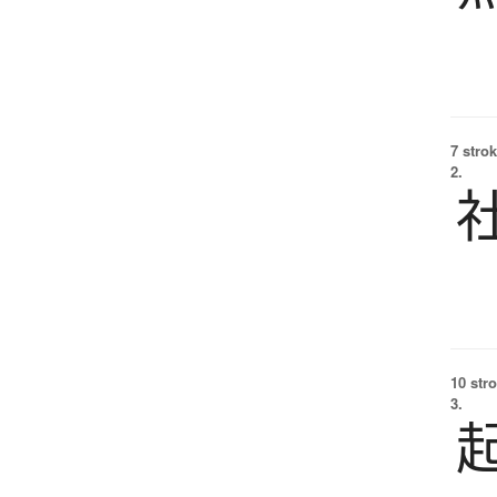
7 strok
2.
10 str
3.