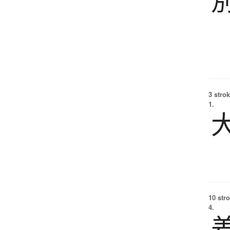
3 strok
1.
10 str
4.