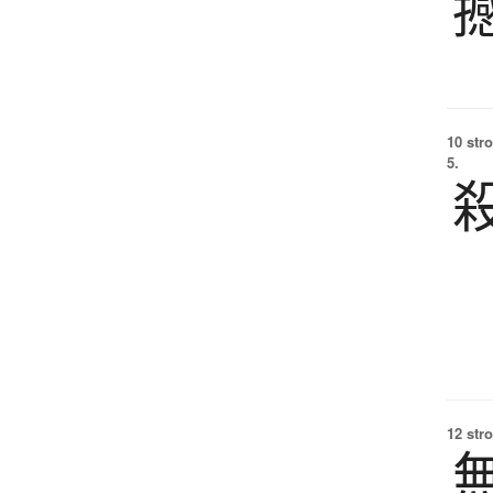
10 str
5.
12 str