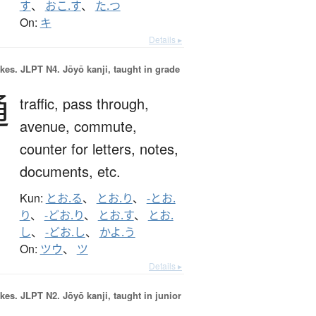
す
、
おこ.す
、
た.つ
On:
キ
Details ▸
okes.
JLPT N4. Jōyō kanji, taught in grade
通
traffic,
pass through,
avenue,
commute,
counter for letters, notes,
documents, etc.
Kun:
とお.る
、
とお.り
、
-とお.
り
、
-どお.り
、
とお.す
、
とお.
し
、
-どお.し
、
かよ.う
On:
ツウ
、
ツ
Details ▸
okes.
JLPT N2. Jōyō kanji, taught in junior