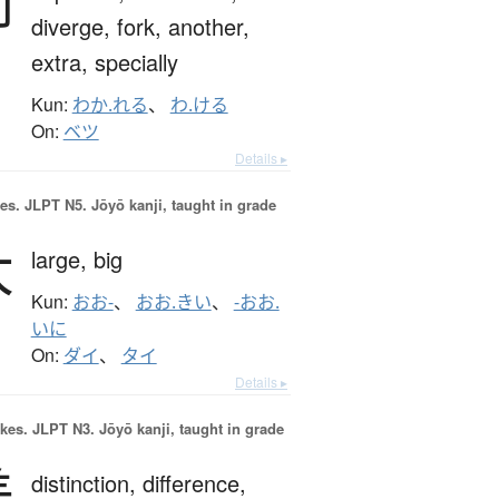
別
diverge,
fork,
another,
extra,
specially
Kun:
わか.れる
、
わ.ける
On:
ベツ
Details ▸
es.
JLPT N5. Jōyō kanji, taught in grade
大
large,
big
Kun:
おお-
、
おお.きい
、
-おお.
いに
On:
ダイ
、
タイ
Details ▸
okes.
JLPT N3. Jōyō kanji, taught in grade
差
distinction,
difference,