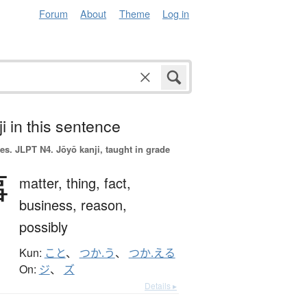
Forum
About
Theme
Log in
i in this sentence
es.
JLPT N4. Jōyō kanji, taught in grade
事
matter,
thing,
fact,
business,
reason,
possibly
Kun:
こと
、
つか.う
、
つか.える
On:
ジ
、
ズ
Details ▸