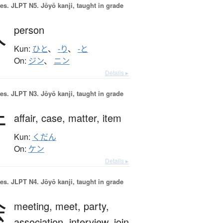
es.
JLPT N5. Jōyō kanji, taught in grade
人
person
Kun:
ひと
、
-り
、
-と
On:
ジン
、
ニン
Details ▸
es.
JLPT N3. Jōyō kanji, taught in grade
件
affair,
case,
matter,
item
Kun:
くだん
On:
ケン
Details ▸
es.
JLPT N4. Jōyō kanji, taught in grade
会
meeting,
meet,
party,
association,
interview,
join