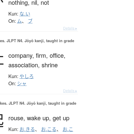
nothing,
nil,
not
Kun:
な.い
On:
ム
、
ブ
Details ▸
es.
JLPT N4. Jōyō kanji, taught in grade
社
company,
firm,
office,
association,
shrine
Kun:
やしろ
On:
シャ
Details ▸
okes.
JLPT N4. Jōyō kanji, taught in grade
起
rouse,
wake up,
get up
Kun:
お.きる
、
お.こる
、
お.こ