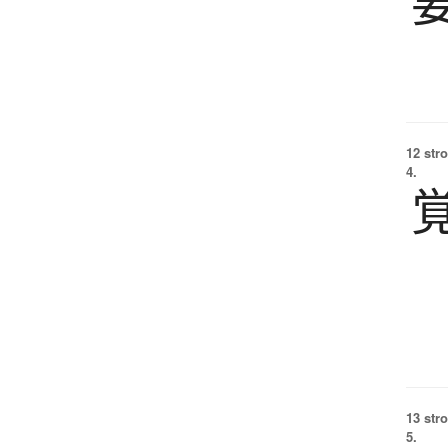
12 str
4.
13 str
5.