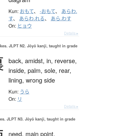
Kun:
おもて
、
-おもて
、
あらわ.
す
、
あらわ.れる
、
あら.わす
On:
ヒョウ
Details ▸
okes.
JLPT N2. Jōyō kanji, taught in grade
裏
back,
amidst,
in,
reverse,
inside,
palm,
sole,
rear,
lining,
wrong side
Kun:
うら
On:
リ
Details ▸
es.
JLPT N3. Jōyō kanji, taught in grade
need,
main point,