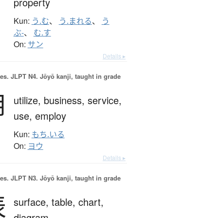
property
Kun:
う.む
、
う.まれる
、
う
ぶ-
、
む.す
On:
サン
Details ▸
es.
JLPT N4. Jōyō kanji, taught in grade
用
utilize,
business,
service,
use,
employ
Kun:
もち.いる
On:
ヨウ
Details ▸
es.
JLPT N3. Jōyō kanji, taught in grade
表
surface,
table,
chart,
diagram