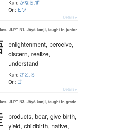
Kun:
かなら.ず
On:
ヒツ
Details ▸
okes.
JLPT N1. Jōyō kanji, taught in junior
悟
enlightenment,
perceive,
discern,
realize,
understand
Kun:
さと.る
On:
ゴ
Details ▸
okes.
JLPT N3. Jōyō kanji, taught in grade
産
products,
bear,
give birth,
yield,
childbirth,
native,