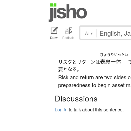
All
▾
Draw
Radicals
ひょうりいったい
表裏一体
リスクとリターンは
要となる。
Risk and return are two sides of
preparedness to begin asset 
Discussions
Log in
to talk about this sentence.