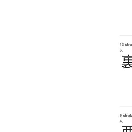
13 str
6.
9 strok
4.