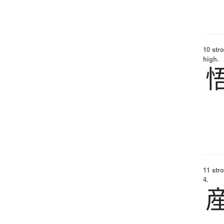
10 str
high.
11 str
4.