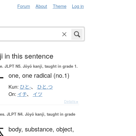
Forum
About
Theme
Log in
i in this sentence
e.
JLPT N5. Jōyō kanji, taught in grade 1.
一
one,
one radical (no.1)
Kun:
ひと-
、
ひと.つ
On:
イチ
、
イツ
Details ▸
es.
JLPT N4. Jōyō kanji, taught in grade
体
body,
substance,
object,