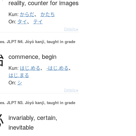
reality,
counter for images
Kun:
からだ
、
かたち
On:
タイ
、
テイ
Details ▸
es.
JLPT N4. Jōyō kanji, taught in grade
始
commence,
begin
Kun:
はじ.める
、
-はじ.める
、
はじ.まる
On:
シ
Details ▸
es.
JLPT N3. Jōyō kanji, taught in grade
必
invariably,
certain,
inevitable