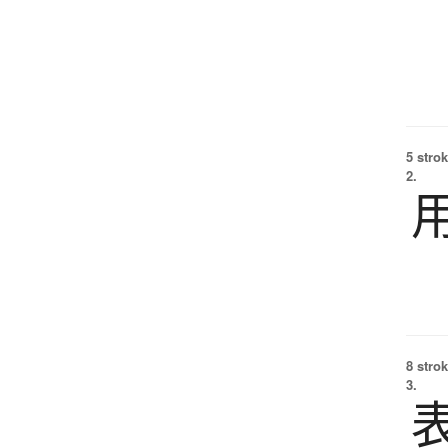
5 strok
2.
8 strok
3.