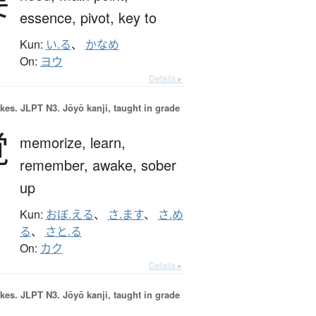
要
essence,
pivot,
key to
Kun:
い.る
、
かなめ
On:
ヨウ
Details ▸
okes.
JLPT N3. Jōyō kanji, taught in grade
覚
memorize,
learn,
remember,
awake,
sober
up
Kun:
おぼ.える
、
さ.ます
、
さ.め
る
、
さと.る
On:
カク
Details ▸
okes.
JLPT N3. Jōyō kanji, taught in grade