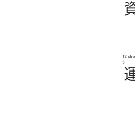
12 str
3.