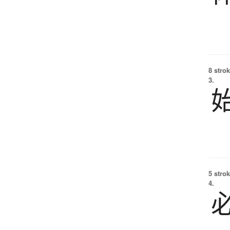
8 strok
3.
5 strok
4.