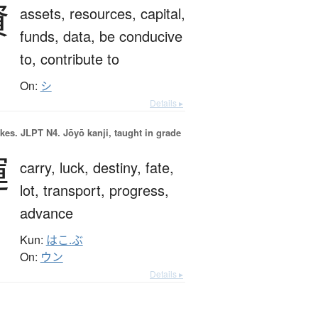
資
assets,
resources,
capital,
funds,
data,
be conducive
to,
contribute to
On:
シ
Details ▸
okes.
JLPT N4. Jōyō kanji, taught in grade
運
carry,
luck,
destiny,
fate,
lot,
transport,
progress,
advance
Kun:
はこ.ぶ
On:
ウン
Details ▸