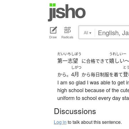
All
▾
Draw
Radicals
だいいちしぼう
うれしいー
第一志望
嬉しい
に合格できて
しがつ
と
4月
登
から。
から毎日制服を着て
I am so glad I was able to get in
high school because of the cute
uniform to school every day star
Discussions
Log in
to talk about this sentence.