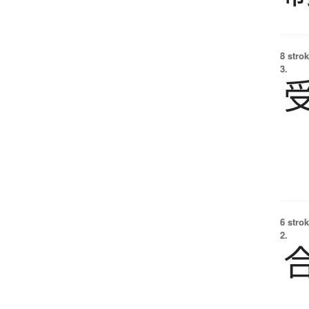
8 strok
3.
6 strok
2.