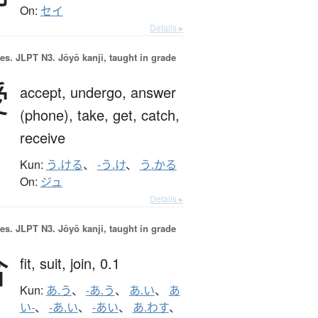
On:
セイ
Details ▸
es.
JLPT N3. Jōyō kanji, taught in grade
受
accept,
undergo,
answer
(phone),
take,
get,
catch,
receive
Kun:
う.ける
、
-う.け
、
う.かる
On:
ジュ
Details ▸
es.
JLPT N3. Jōyō kanji, taught in grade
合
fit,
suit,
join,
0.1
Kun:
あ.う
、
-あ.う
、
あ.い
、
あ
い-
、
-あ.い
、
-あい
、
あ.わす
、