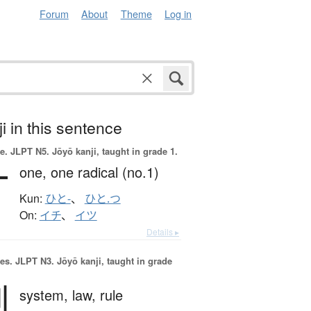
Forum
About
Theme
Log in
i in this sentence
e.
JLPT N5. Jōyō kanji, taught in grade 1.
一
one,
one radical (no.1)
Kun:
ひと-
、
ひと.つ
On:
イチ
、
イツ
Details ▸
es.
JLPT N3. Jōyō kanji, taught in grade
制
system,
law,
rule