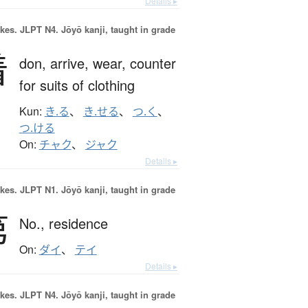
Details ▸
okes.
JLPT N4. Jōyō kanji, taught in grade
着
don,
arrive,
wear,
counter
for suits of clothing
Kun:
き.る
、
き.せる
、
つ.く
、
つ.ける
On:
チャク
、
ジャク
Details ▸
okes.
JLPT N1. Jōyō kanji, taught in grade
第
No.,
residence
On:
ダイ
、
テイ
Details ▸
okes.
JLPT N4. Jōyō kanji, taught in grade