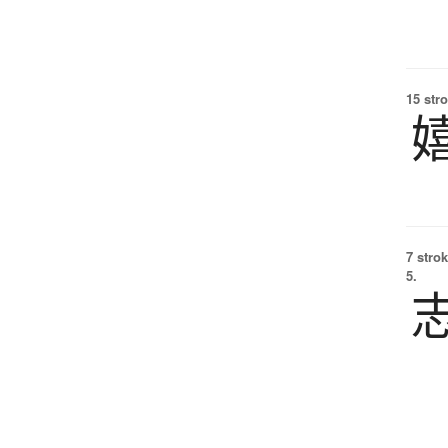
15 str
7 strok
5.