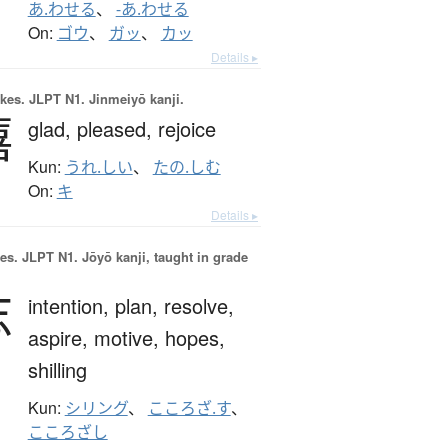
あ.わせる
、
-あ.わせる
On:
ゴウ
、
ガッ
、
カッ
Details ▸
okes.
JLPT N1. Jinmeiyō kanji.
嬉
glad,
pleased,
rejoice
Kun:
うれ.しい
、
たの.しむ
On:
キ
Details ▸
es.
JLPT N1. Jōyō kanji, taught in grade
志
intention,
plan,
resolve,
aspire,
motive,
hopes,
shilling
Kun:
シリング
、
こころざ.す
、
こころざし