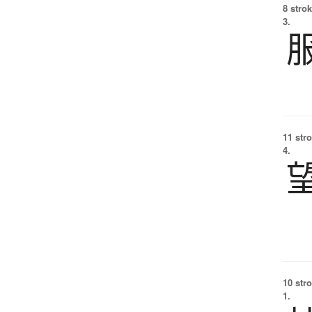
8 strok
3.
11 str
4.
10 str
1.