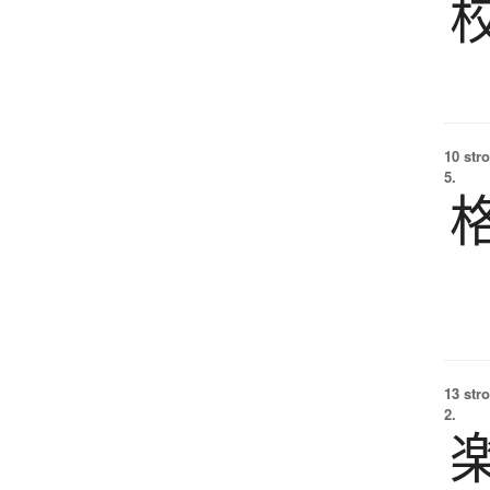
10 str
5.
13 str
2.