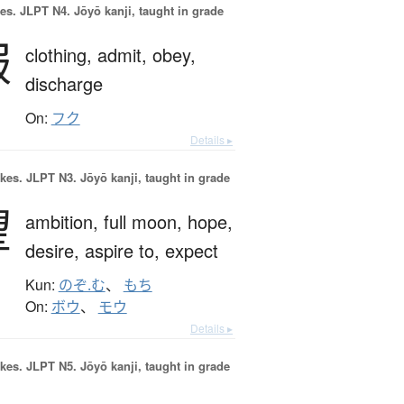
es.
JLPT N4. Jōyō kanji, taught in grade
服
clothing,
admit,
obey,
discharge
On:
フク
Details ▸
okes.
JLPT N3. Jōyō kanji, taught in grade
望
ambition,
full moon,
hope,
desire,
aspire to,
expect
Kun:
のぞ.む
、
もち
On:
ボウ
、
モウ
Details ▸
okes.
JLPT N5. Jōyō kanji, taught in grade