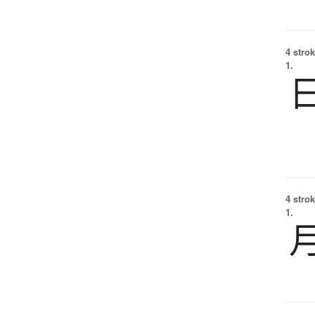
4 strok
1.
4 strok
1.