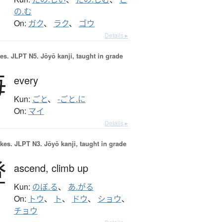
の.む
On:
ガク
、
ラク
、
ゴウ
Details ▸
es.
JLPT N5. Jōyō kanji, taught in grade
毎
every
Kun:
ごと
、
-ごと.に
On:
マイ
Details ▸
okes.
JLPT N3. Jōyō kanji, taught in grade
登
ascend,
climb up
Kun:
のぼ.る
、
あ.がる
On:
トウ
、
ト
、
ドウ
、
ショウ
、
チョウ