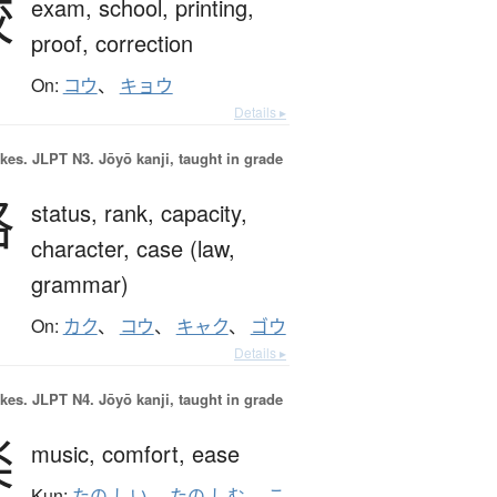
校
exam,
school,
printing,
proof,
correction
On:
コウ
、
キョウ
Details ▸
okes.
JLPT N3. Jōyō kanji, taught in grade
格
status,
rank,
capacity,
character,
case (law,
grammar)
On:
カク
、
コウ
、
キャク
、
ゴウ
Details ▸
okes.
JLPT N4. Jōyō kanji, taught in grade
楽
music,
comfort,
ease
Kun:
たの.しい
、
たの.しむ
、
こ