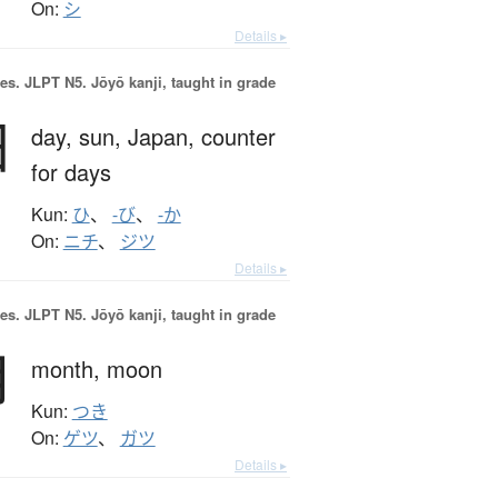
On:
シ
Details ▸
es.
JLPT N5. Jōyō kanji, taught in grade
日
day,
sun,
Japan,
counter
for days
Kun:
ひ
、
-び
、
-か
On:
ニチ
、
ジツ
Details ▸
es.
JLPT N5. Jōyō kanji, taught in grade
月
month,
moon
Kun:
つき
On:
ゲツ
、
ガツ
Details ▸