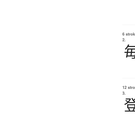
6 strok
2.
12 str
3.