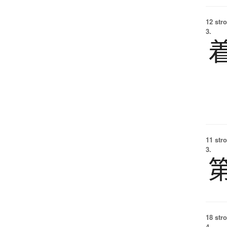
12 str
3.
11 str
3.
18 str
4.