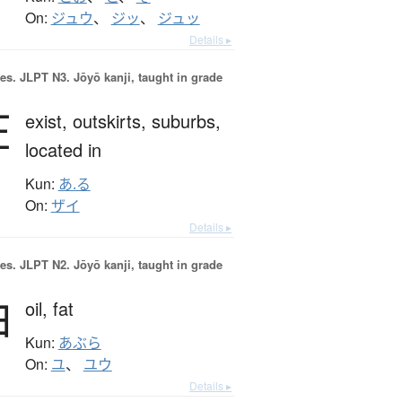
On:
ジュウ
、
ジッ
、
ジュッ
Details ▸
es.
JLPT N3. Jōyō kanji, taught in grade
在
exist,
outskirts,
suburbs,
located in
Kun:
あ.る
On:
ザイ
Details ▸
es.
JLPT N2. Jōyō kanji, taught in grade
油
oil,
fat
Kun:
あぶら
On:
ユ
、
ユウ
Details ▸