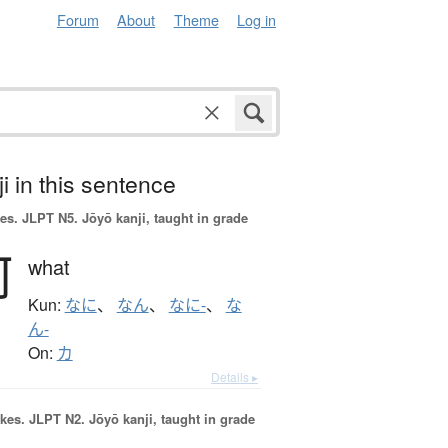
Forum
About
Theme
Log in
i in this sentence
es.
JLPT N5. Jōyō kanji, taught in grade
何
what
Kun:
なに
、
なん
、
なに-
、
な
ん-
On:
カ
Details ▸
okes.
JLPT N2. Jōyō kanji, taught in grade