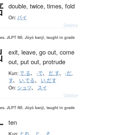
倍
double,
twice,
times,
fold
On:
バイ
Details ▸
es.
JLPT N5. Jōyō kanji, taught in grade
出
exit,
leave,
go out,
come
out,
put out,
protrude
Kun:
で.る
、
-で
、
だ.す
、
-だ.
す
、
い.でる
、
い.だす
On:
シュツ
、
スイ
Details ▸
es.
JLPT N5. Jōyō kanji, taught in grade
十
ten
Kun:
とお
、
と
、
そ