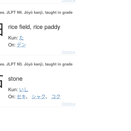
es.
JLPT N4. Jōyō kanji, taught in grade
田
rice field,
rice paddy
Kun:
た
On:
デン
Details ▸
es.
JLPT N3. Jōyō kanji, taught in grade
石
stone
Kun:
いし
On:
セキ
、
シャク
、
コク
Details ▸