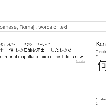
Kanj
んじゅう
ばい
せきゆ
さんしゅつ
十
倍
もの
石油
を
産出
した
もの
だ
。
7 strok
an order of magnitude more oil as it does now.
2.
—
Tatoeba
10 str
3.