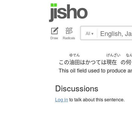
All
▾
Draw
Radicals
ゆでん
げんざい
な
この
油田
は
かつて
は
現在
の
何
This oil field used to produce 
Discussions
Log in
to talk about this sentence.