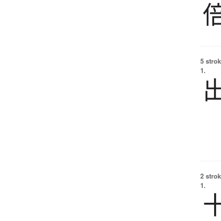
5 strok
1.
2 strok
1.