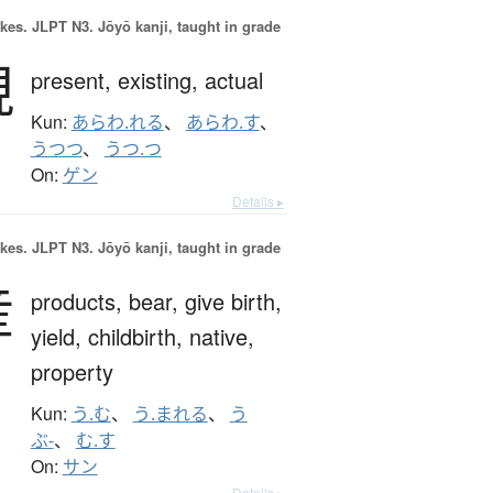
okes.
JLPT N3. Jōyō kanji, taught in grade
現
present,
existing,
actual
Kun:
あらわ.れる
、
あらわ.す
、
うつつ
、
うつ.つ
On:
ゲン
Details ▸
okes.
JLPT N3. Jōyō kanji, taught in grade
産
products,
bear,
give birth,
yield,
childbirth,
native,
property
Kun:
う.む
、
う.まれる
、
う
ぶ-
、
む.す
On:
サン
Details ▸