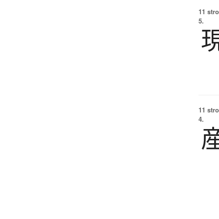
11 str
5.
11 str
4.