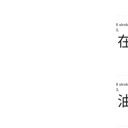
6 strok
5.
8 strok
3.