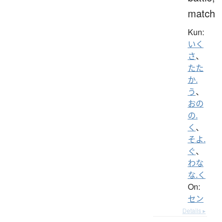
match
Kun:
いく
さ
、
たた
か.
う
、
おの
の.
く
、
そよ.
ぐ
、
わな
な.く
On:
セン
Details ▸