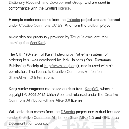
Dictionary Research and Development Group
, and are used in
conformance with the Group's
licence
.
Example sentences come from the
Tatoeba
project and are licensed
under
Creative Commons CC-BY
. And from the
Jreibun
project.
Audio files are graciously provided by
Tofugu’s
excellent kanji
learning site
WaniKani
.
The SKIP (System of Kanji Indexing by Patterns) system for
ordering kanji was developed by Jack Halpern (Kanji Dictionary
Publishing Society at
http://www.kanji.org/
), and is used with his
permission. The license is
Creative Commons Attribution-
ShareAlike 4.0 International
.
Kanji stroke diagrams are based on data from
KanjiVG
, which is
copyright © 2009-2012 Ulrich Apel and released under the
Creative
Commons Attribution-Share Alike 3.0
license.
Wikipedia data comes from the
DBpedia
project and is dual licensed
under
Creative Commons Attribution-ShareAlike 3.0
and
GNU Free
Documentation License
.