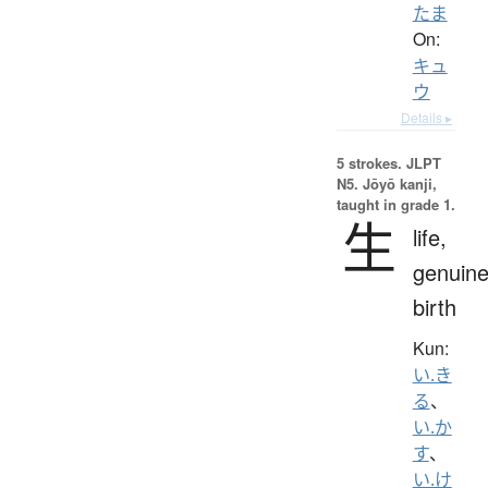
たま
On:
キュ
ウ
Details ▸
5 strokes.
JLPT
N5. Jōyō kanji,
taught in grade 1.
生
life,
genuine
birth
Kun:
い.き
る
、
い.か
す
、
い.け