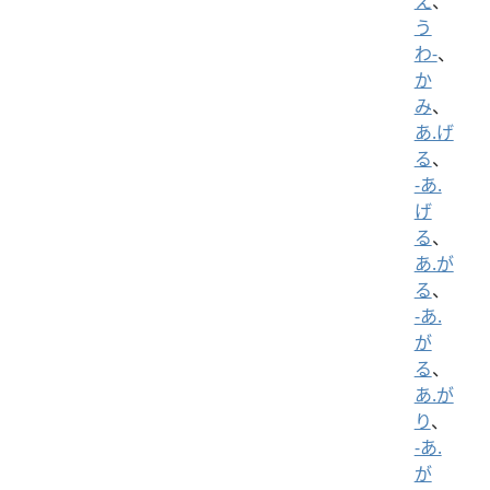
え
、
う
わ-
、
か
み
、
あ.げ
る
、
-あ.
げ
る
、
あ.が
る
、
-あ.
が
る
、
あ.が
り
、
-あ.
が