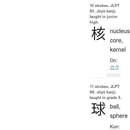
10 strokes.
JLPT
N1. Jōyō kanji,
taught in junior
high.
核
nucleus
core,
kernel
On:
カク
Details ▸
11 strokes.
JLPT
N3. Jōyō kanji,
taught in grade 3.
球
ball,
sphere
Kun: