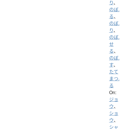
り
、
のぼ.
る
、
のぼ.
り
、
のぼ.
せ
る
、
のぼ.
す
、
たて
まつ.
る
On:
ジョ
ウ
、
ショ
ウ
、
シャ