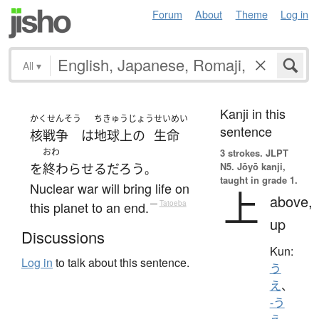
Forum
About
Theme
Log in
All
▾
Kanji in this
かくせんそう
ちきゅうじょう
せいめい
sentence
核戦争
は
地球上の
生命
おわ
3 strokes.
JLPT
N5. Jōyō kanji,
を
終わらせる
だろう
。
taught in grade 1.
Nuclear war will bring life on
上
above,
this planet to an end.
—
Tatoeba
up
Discussions
Kun:
Log in
to talk about this sentence.
う
え
、
-う