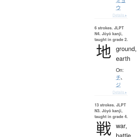
ミョ
ウ
Details ▸
6 strokes.
JLPT
N4. Jōyō kanji,
taught in grade 2.
地
ground,
earth
On:
チ
、
ジ
Details ▸
13 strokes.
JLPT
N3. Jōyō kanji,
taught in grade 4.
戦
war,
battle,