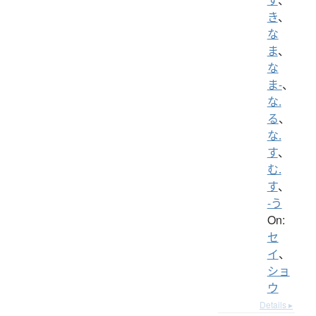
き
、
な
ま
、
な
ま-
、
な.
る
、
な.
す
、
む.
す
、
-う
On:
セ
イ
、
ショ
ウ
Details ▸