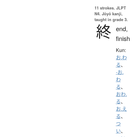
11 strokes.
JLPT
N4. Jōyō kanji,
taught in grade 3.
終
end,
finish
Kun:
お.わ
る
、
-お.
わ
る
、
おわ.
る
、
お.え
る
、
つ
い
、