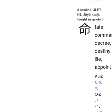
8 strokes.
JLPT
N3. Jōyō kanji,
taught in grade 3.
命
fate,
comma
decree,
destiny,
life,
appoint
Kun:
いの
ち
On:
メ
イ
、