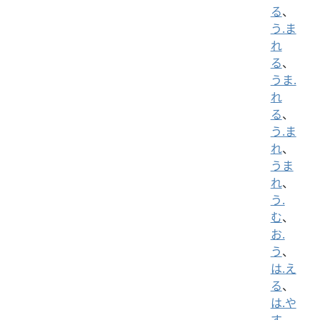
る
、
う.ま
れ
る
、
うま.
れ
る
、
う.ま
れ
、
うま
れ
、
う.
む
、
お.
う
、
は.え
る
、
は.や
す
、