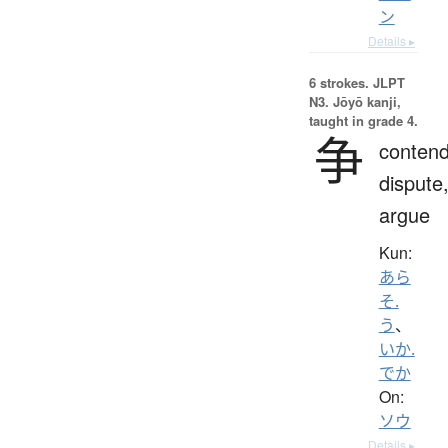
ン
Details ▸
6 strokes.
JLPT
N3. Jōyō kanji,
taught in grade 4.
争
contend
dispute
argue
Kun:
あら
そ.
う
、
いか.
でか
On:
ソウ
Details ▸