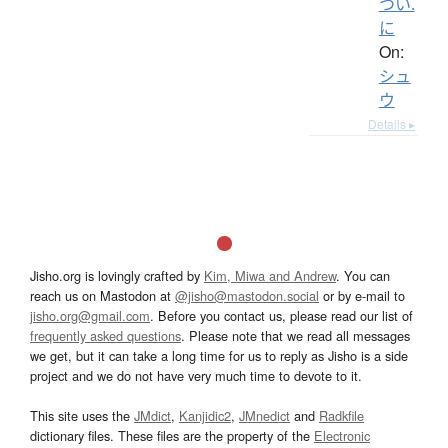
つい.
に
On:
シュ
ウ
Details ▸
Jisho.org is lovingly crafted by
Kim, Miwa and Andrew
. You can
reach us on Mastodon at
@jisho@mastodon.social
or by e-mail to
jisho.org@gmail.com
. Before you contact us, please read our list of
frequently asked questions
. Please note that we read all messages
we get, but it can take a long time for us to reply as Jisho is a side
project and we do not have very much time to devote to it.
This site uses the
JMdict
,
Kanjidic2
,
JMnedict
and
Radkfile
dictionary files. These files are the property of the
Electronic