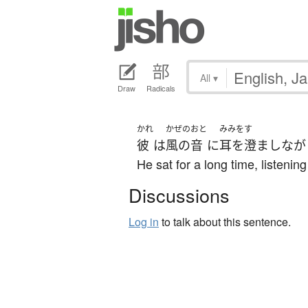
All
▾
Draw
Radicals
かれ
かぜのおと
みみをす
彼
は
風の音
に
耳を澄まし
なが
He sat for a long time, listenin
Discussions
Log in
to talk about this sentence.