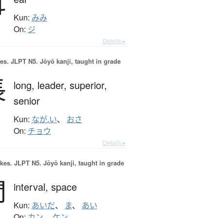
耳
Kun:
みみ
On:
ジ
Details ▸
es.
JLPT N5. Jōyō kanji, taught in grade
長
long,
leader,
superior,
senior
Kun:
なが.い
、
おさ
On:
チョウ
Details ▸
okes.
JLPT N5. Jōyō kanji, taught in grade
間
interval,
space
Kun:
あいだ
、
ま
、
あい
On:
カン
、
ケン