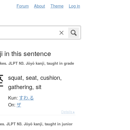
Forum
About
Theme
Log in
i in this sentence
okes.
JLPT N3. Jōyō kanji, taught in grade
座
squat,
seat,
cushion,
gathering,
sit
Kun:
すわ.る
On:
ザ
Details ▸
es.
JLPT N3. Jōyō kanji, taught in junior