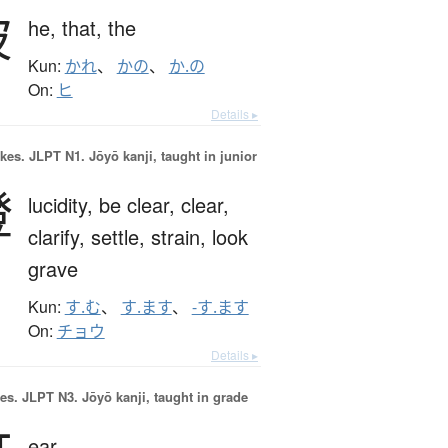
彼
he,
that,
the
Kun:
かれ
、
かの
、
か.の
On:
ヒ
Details ▸
okes.
JLPT N1. Jōyō kanji, taught in junior
澄
lucidity,
be clear,
clear,
clarify,
settle,
strain,
look
grave
Kun:
す.む
、
す.ます
、
-す.ます
On:
チョウ
Details ▸
es.
JLPT N3. Jōyō kanji, taught in grade
ear