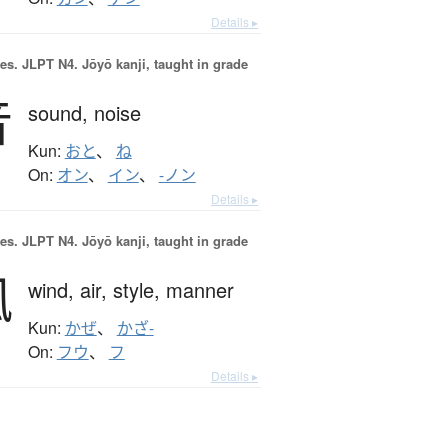
Details ▸
es.
JLPT N4. Jōyō kanji, taught in grade
音
sound,
noise
Kun:
おと
、
ね
On:
オン
、
イン
、
-ノン
Details ▸
es.
JLPT N4. Jōyō kanji, taught in grade
風
wind,
air,
style,
manner
Kun:
かぜ
、
かざ-
On:
フウ
、
フ
Details ▸