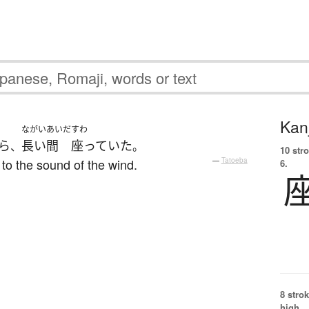
Kanj
ながいあいだ
すわ
ら
長い間
座っていた
、
。
10 str
g to the sound of the wind.
—
Tatoeba
6.
8 strok
high.