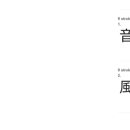
9 strok
1.
9 strok
2.