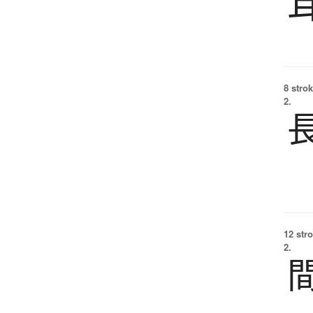
8 strok
2.
12 str
2.