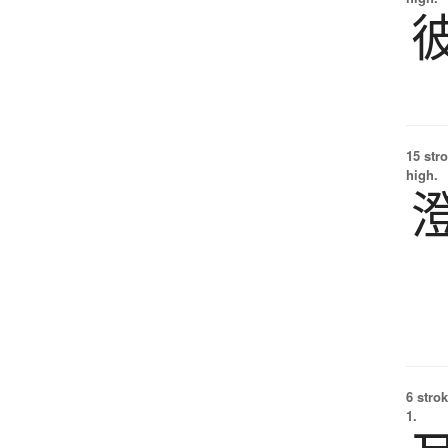
15 str
high.
6 strok
1.