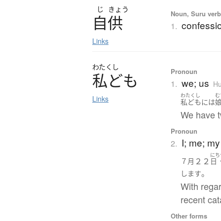
じ
きょう
Noun, Suru verb,
自供
confessi
1.
Links
わたくし
Pronoun
私
ど
も
we; us
1.
Hu
わたくし
む
Links
私ども
には
We have t
Pronoun
I; me; my
2.
にち
２２
７月
日
。
します
With regar
recent cat
Other forms