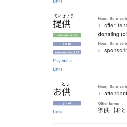
Links
てい
きょう
Noun, Suru verb,
提供
offer; te
1.
donating (bl
common word
Noun, Suru verb,
jlpt n1
sponsori
2.
wanikani level 24
Play audio
Links
とも
Noun, Suru ver
お
供
attendan
1.
Other forms
jlpt n1
御供 【お
Links