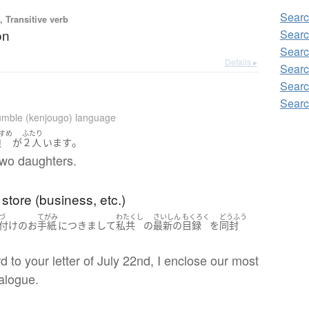
Searc
 Transitive verb
on
Searc
Searc
Details ▸
Searc
Searc
Searc
mble (kenjougo) language
すめ
ふたり
。
娘
が
２人
います
wo daughters.
 store (business, etc.)
づ
てがみ
わたくし
さいしん
もくろく
どうふう
付け
の
お
手紙
につきまして
私共
の
最新の
目録
を
同封
d to your letter of July 22nd, I enclose our most
alogue.