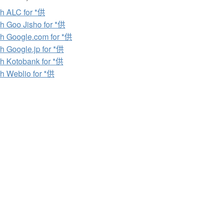
h ALC for *供
h Goo Jisho for *供
h Google.com for *供
h Google.jp for *供
h Kotobank for *供
h Weblio for *供