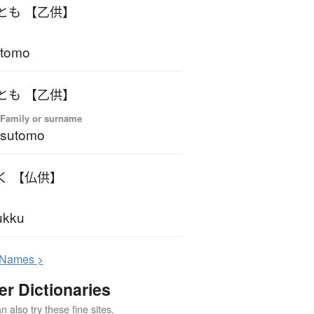
とも 【乙供】
ttomo
とも 【乙供】
 Family or surname
tsutomo
く 【仏供】
ukku
N
ames >
er Dictionaries
 also try these fine sites.