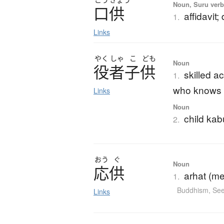
Noun, Suru verb,
口供
affidavit;
1.
Links
やく
しゃ
こ
ども
Noun
役者子供
skilled a
1.
who knows bu
Links
Noun
child kab
2.
おう
ぐ
Noun
応供
arhat (me
1.
Buddhism
,
See
Links