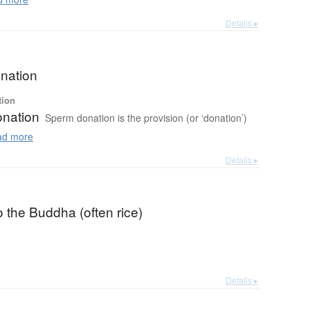
Details ▸
nation
tion
nation
Sperm donation is the provision (or ‘donation’)
d more
Details ▸
to the Buddha (often rice)
Details ▸