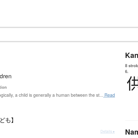
Kan
8 strok
6.
ldren
tion
ogically, a child is generally a human between the st...
Read
こども】
Na
Details ▸