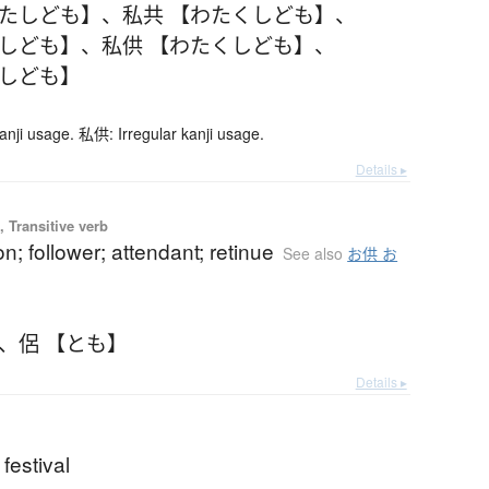
わたしども】
、
私共 【わたくしども】
、
たしども】
、
私供 【わたくしども】
、
たしども】
anji usage. 私供: Irregular kanji usage.
Details ▸
 Transitive verb
; follower; attendant; retinue
See also
お供 お
、
侶 【とも】
Details ▸
festival