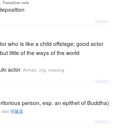
 Transitive verb
 deposition
Details ▸
ctor who is like a child offstage; good actor
t little of the ways of the world
uki actor
Archaic
,
orig. meaning
Details ▸
ritorious person, esp. an epithet of Buddha)
 also
阿羅漢
Details ▸