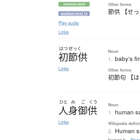
Other forms
common word
節供 【せ
wanikani level 19
Play audio
Links
はつ
ぜっく
Noun
初節供
baby's fir
1.
Links
Other forms
初節句 【
ひと
み
ご
くう
Noun
人身御供
human sac
1.
Links
Wikipedia defini
Human sa
2.
human b...
Read