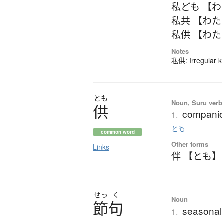
私ども 【
私共 【わ
私供 【わ
Notes
私供: Irregular k
とも
Noun, Suru verb,
供
companion
1.
とも
common word
Other forms
Links
伴 【とも】
せっ
く
Noun
節句
seasonal 
1.