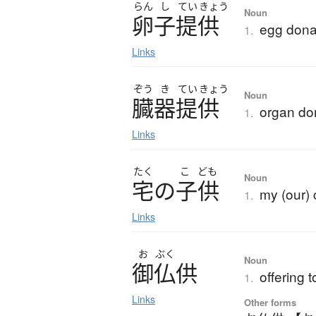
らん
し
てい
きょう
Noun
卵子提供
egg dona
1.
Links
ぞう
き
てい
きょう
Noun
臓器提供
organ do
1.
Links
たく
こ
ども
Noun
宅
の
子供
my (our) 
1.
Links
お
ぶく
Noun
御仏供
offering 
1.
Links
Other forms