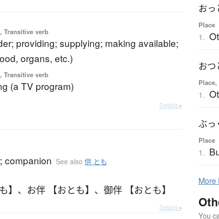
おっ
Place
 Transitive verb
O
1.
nder; providing; supplying; making available;
ood, organs, etc.)
おつ
 Transitive verb
Place,
ng (a TV program)
O
1.
Details ▸
ぶっ
Place
b
B
1.
t; companion
See also
供 とも
More
とも】
、
お伴 【おとも】
、
御伴 【おとも】
Oth
Details ▸
You can