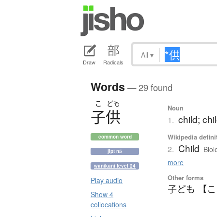
All
▾
Draw
Radicals
Words
— 29 found
こ
ども
Noun
子供
child; chi
1.
Wikipedia defini
common word
Child
2.
Biol
jlpt n5
more
wanikani level 24
Other forms
Play audio
子ども 【
Show 4
collocations