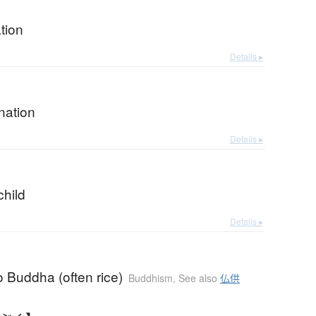
tion
Details ▸
nation
Details ▸
child
Details ▸
to Buddha (often rice)
Buddhism
,
See also
仏供