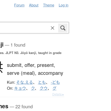
Forum
About
Theme
Log in
ji
— 1 found
es.
JLPT N3. Jōyō kanji, taught in grade
供
submit,
offer,
present,
serve (meal),
accompany
Kun:
そな.える
、
とも
、
-ども
On:
キョウ
、
ク
、
クウ
、
グ
Details ▸
mes
— 22 found