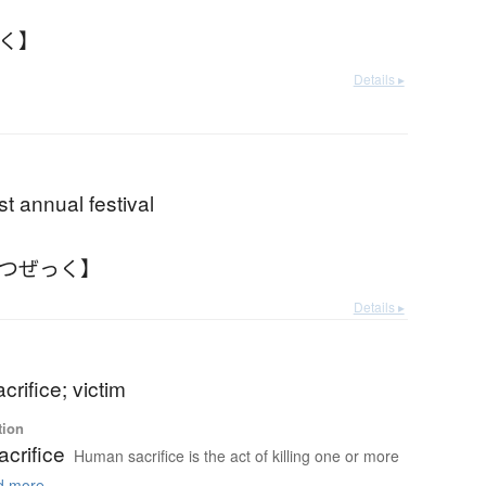
っく】
Details ▸
st annual festival
はつぜっく】
Details ▸
rifice; victim
tion
crifice
Human sacrifice is the act of killing one or more
 more