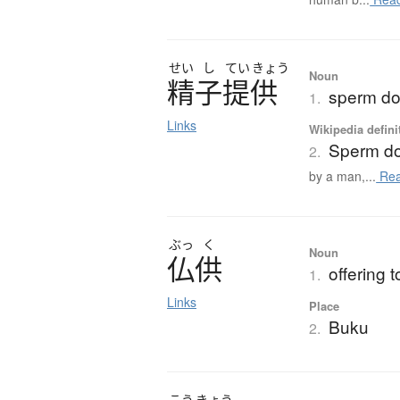
せい
し
てい
きょう
Noun
精子提供
sperm do
1.
Links
Wikipedia defini
Sperm do
2.
by a man,...
Rea
ぶっ
く
Noun
仏供
offering 
1.
Links
Place
Buku
2.
こう
きょう