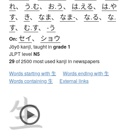
れ
、
う.む
、
お.う
、
は.える
、
は.や
す
、
き
、
なま
、
なま-
、
な.る
、
な.
す
、
む.す
、
-う
セイ
、
ショウ
On:
Jōyō kanji, taught in
grade 1
JLPT level
N5
29
of 2500 most used kanji in newspapers
Words starting with 生
Words ending with 生
Words containing 生
External links