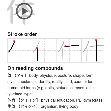
Stroke order
On reading compounds
体 【タイ】 body, physique, posture, shape, form,
style, substance, identity, reality, field, counter for
humanoid forms (e.g. dolls, statues, corpses, etc.),
typeface, type
体育 【タイイク】 physical education, PE, gym (class)
生体 【セイタイ】 organism, living body