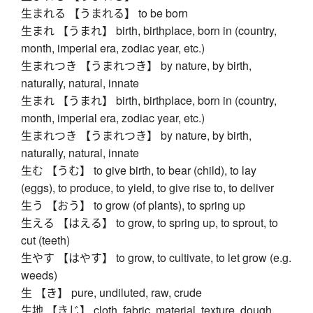
生まれる 【うまれる】 to be born
生まれ 【うまれ】 birth, birthplace, born in (country,
month, imperial era, zodiac year, etc.)
生まれつき 【うまれつき】 by nature, by birth,
naturally, natural, innate
生まれ 【うまれ】 birth, birthplace, born in (country,
month, imperial era, zodiac year, etc.)
生まれつき 【うまれつき】 by nature, by birth,
naturally, natural, innate
生む 【うむ】 to give birth, to bear (child), to lay
(eggs), to produce, to yield, to give rise to, to deliver
生う 【おう】 to grow (of plants), to spring up
生える 【はえる】 to grow, to spring up, to sprout, to
cut (teeth)
生やす 【はやす】 to grow, to cultivate, to let grow (e.g.
weeds)
生 【き】 pure, undiluted, raw, crude
生地 【きじ】 cloth, fabric, material, texture, dough,