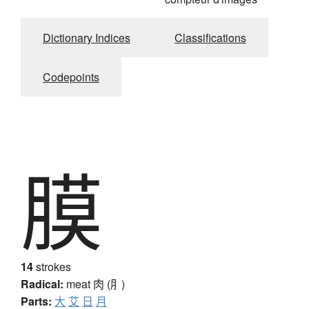
Dictionary Indices
Classifications
Codepoints
膜
14
strokes
Radical:
meat
肉 (⺼)
Parts:
大
艾
日
月