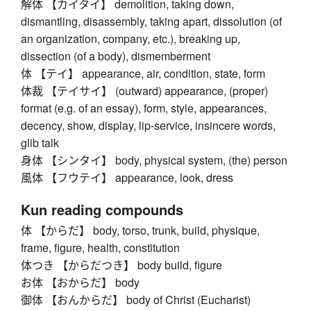
解体 【カイタイ】 demolition, taking down,
dismantling, disassembly, taking apart, dissolution (of
an organization, company, etc.), breaking up,
dissection (of a body), dismemberment
体 【テイ】 appearance, air, condition, state, form
体裁 【テイサイ】 (outward) appearance, (proper)
format (e.g. of an essay), form, style, appearances,
decency, show, display, lip-service, insincere words,
glib talk
身体 【シンタイ】 body, physical system, (the) person
風体 【フウテイ】 appearance, look, dress
Kun reading compounds
体 【からだ】 body, torso, trunk, build, physique,
frame, figure, health, constitution
体つき 【からだつき】 body build, figure
お体 【おからだ】 body
御体 【おんからだ】 body of Christ (Eucharist)