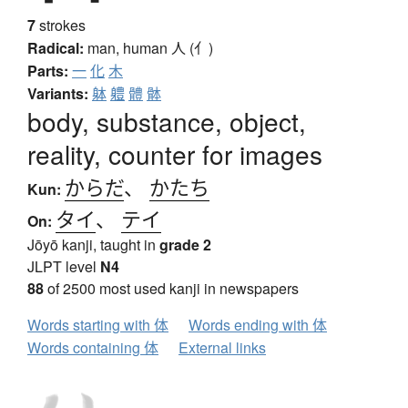
7
strokes
Radical:
man, human
人 (亻)
Parts:
一
化
木
Variants:
躰
軆
體
骵
body, substance, object,
reality, counter for images
からだ
、
かたち
Kun:
タイ
、
テイ
On:
Jōyō kanji, taught in
grade 2
JLPT level
N4
88
of 2500 most used kanji in newspapers
Words starting with 体
Words ending with 体
Words containing 体
External links