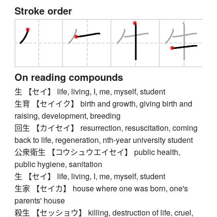
Stroke order
On reading compounds
生 【セイ】 life, living, I, me, myself, student
生育 【セイイク】 birth and growth, giving birth and
raising, development, breeding
回生 【カイセイ】 resurrection, resuscitation, coming
back to life, regeneration, nth-year university student
公衆衛生 【コウシュウエイセイ】 public health,
public hygiene, sanitation
生 【セイ】 life, living, I, me, myself, student
生家 【セイカ】 house where one was born, one's
parents' house
殺生 【セッショウ】 killing, destruction of life, cruel,