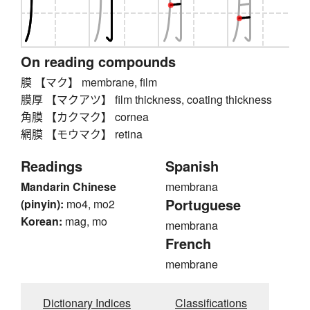
On reading compounds
膜 【マク】 membrane, film
膜厚 【マクアツ】 film thickness, coating thickness
角膜 【カクマク】 cornea
網膜 【モウマク】 retina
Readings
Spanish
Mandarin Chinese
membrana
Portuguese
(pinyin):
mo4, mo2
Korean:
mag, mo
membrana
French
membrane
Dictionary Indices
Classifications