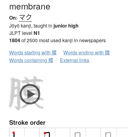
membrane
マク
On:
Jōyō kanji, taught in
junior high
JLPT level
N1
1804
of 2500 most used kanji in newspapers
Words starting with 膜
Words ending with 膜
Words containing 膜
External links
Stroke order