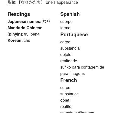
形体 【なりかたち】 one's appearance
Readings
Spanish
Japanese names:
なり
cuerpo
Mandarin Chinese
forma
Portuguese
(pinyin):
ti3, ben4
Korean:
che
corpo
substância
objeto
realidade
sufixo para contagem de
para imagens
French
corps
substance
objet
réalité
compteur d'images