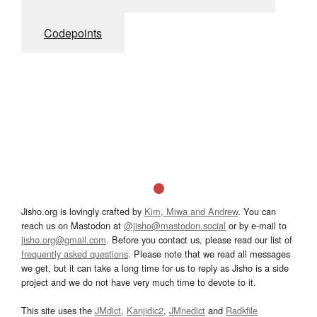
Codepoints
Jisho.org is lovingly crafted by
Kim, Miwa and Andrew
. You can
reach us on Mastodon at
@jisho@mastodon.social
or by e-mail to
jisho.org@gmail.com
. Before you contact us, please read our list of
frequently asked questions
. Please note that we read all messages
we get, but it can take a long time for us to reply as Jisho is a side
project and we do not have very much time to devote to it.
This site uses the
JMdict
,
Kanjidic2
,
JMnedict
and
Radkfile