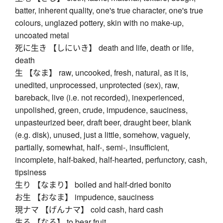
batter, inherent quality, one's true character, one's true
colours, unglazed pottery, skin with no make-up,
uncoated metal
死に生き 【しにいき】 death and life, death or life,
death
生 【なま】 raw, uncooked, fresh, natural, as it is,
unedited, unprocessed, unprotected (sex), raw,
bareback, live (i.e. not recorded), inexperienced,
unpolished, green, crude, impudence, sauciness,
unpasteurized beer, draft beer, draught beer, blank
(e.g. disk), unused, just a little, somehow, vaguely,
partially, somewhat, half-, semi-, insufficient,
incomplete, half-baked, half-hearted, perfunctory, cash,
tipsiness
生り 【なまり】 boiled and half-dried bonito
お生 【おなま】 impudence, sauciness
現ナマ 【げんナマ】 cold cash, hard cash
生る 【なる】 to bear fruit