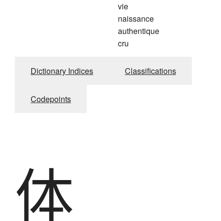
vie
naissance
authentique
cru
Dictionary Indices
Classifications
Codepoints
体