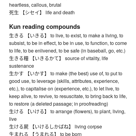
heartless, callous, brutal
死生 【シセイ】 life and death
Kun reading compounds
生きる 【いきる】 to live, to exist, to make a living, to
subsist, to be in effect, to be in use, to function, to come
to life, to be enlivened, to be safe (in baseball, go, etc.)
生きる糧 【いきるかて】 source of vitality, life
sustenance
生かす 【いかす】 to make (the best) use of, to put to
good use, to leverage (skills, attributes, experience,
etc.), to capitalise on (experience, etc.), to let live, to
keep alive, to revive, to resuscitate, to bring back to life,
to restore (a deleted passage; in proofreading)
生ける 【いける】 to arrange (flowers), to plant, living,
live
生ける屍 【いけるしかばね】 living corpse
生まれる 【うまれる】 to be born