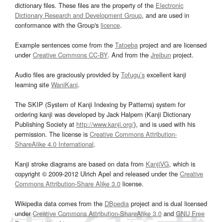
dictionary files. These files are the property of the
Electronic
Dictionary Research and Development Group
, and are used in
conformance with the Group's
licence
.
Example sentences come from the
Tatoeba
project and are licensed
under
Creative Commons CC-BY
. And from the
Jreibun
project.
Audio files are graciously provided by
Tofugu’s
excellent kanji
learning site
WaniKani
.
The SKIP (System of Kanji Indexing by Patterns) system for
ordering kanji was developed by Jack Halpern (Kanji Dictionary
Publishing Society at
http://www.kanji.org/
), and is used with his
permission. The license is
Creative Commons Attribution-
ShareAlike 4.0 International
.
Kanji stroke diagrams are based on data from
KanjiVG
, which is
copyright © 2009-2012 Ulrich Apel and released under the
Creative
Commons Attribution-Share Alike 3.0
license.
Wikipedia data comes from the
DBpedia
project and is dual licensed
under
Creative Commons Attribution-ShareAlike 3.0
and
GNU Free