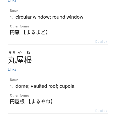
Links
Noun
circular window; round window
1.
Other forms
円窓 【まるまど】
Details ▸
まる
や
ね
丸屋根
Links
Noun
dome; vaulted roof; cupola
1.
Other forms
円屋根 【まるやね】
Details ▸