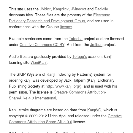
This site uses the
JMdict
,
Kanjidic2
,
JMnedict
and
Radkfile
dictionary files. These files are the property of the
Electronic
Dictionary Research and Development Group
, and are used in
conformance with the Group's
licence
.
Example sentences come from the
Tatoeba
project and are licensed
under
Creative Commons CC-BY
. And from the
Jreibun
project.
Audio files are graciously provided by
Tofugu’s
excellent kanji
learning site
WaniKani
.
The SKIP (System of Kanji Indexing by Patterns) system for
ordering kanji was developed by Jack Halpern (Kanji Dictionary
Publishing Society at
http://www.kanji.org/
), and is used with his
permission. The license is
Creative Commons Attribution-
ShareAlike 4.0 International
.
Kanji stroke diagrams are based on data from
KanjiVG
, which is
copyright © 2009-2012 Ulrich Apel and released under the
Creative
Commons Attribution-Share Alike 3.0
license.