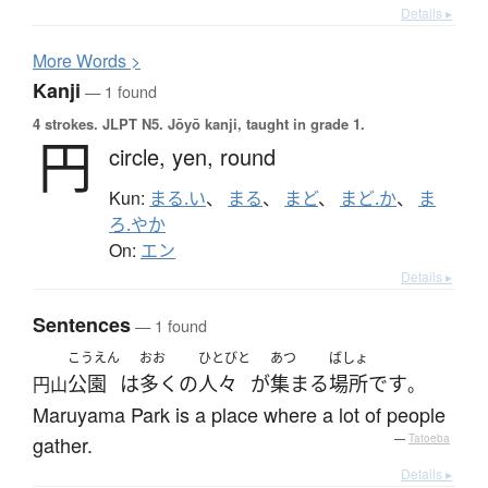
Details ▸
More
W
ords >
Kanji
— 1 found
4 strokes.
JLPT N5. Jōyō kanji, taught in grade 1.
円
circle,
yen,
round
Kun:
まる.い
、
まる
、
まど
、
まど.か
、
ま
ろ.やか
On:
エン
Details ▸
Sentences
— 1 found
こうえん
おお
ひとびと
あつ
ばしょ
公園
は
多く
の
人々
が
集まる
場所
です
円山
。
Maruyama Park is a place where a lot of people
gather.
—
Tatoeba
Details ▸