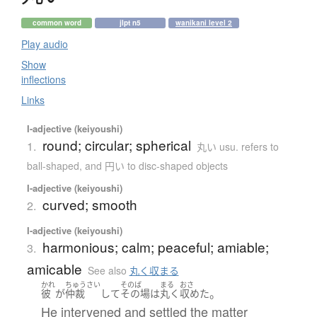
common word
jlpt n5
wanikani level 2
Play audio
Show
inflections
Links
I-adjective (keiyoushi)
round; circular; spherical
1.
丸い usu. refers to
ball-shaped, and 円い to disc-shaped objects
I-adjective (keiyoushi)
curved; smooth
2.
I-adjective (keiyoushi)
harmonious; calm; peaceful; amiable;
3.
amicable
See also
丸く収まる
かれ
ちゅうさい
そのば
まる
おさ
。
彼
が
仲裁
して
その場
は
丸く
収めた
He intervened and settled the matter