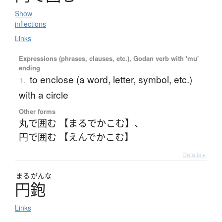
Show
inflections
Links
Expressions (phrases, clauses, etc.), Godan verb with 'mu'
ending
to enclose (a word, letter, symbol, etc.)
1.
with a circle
Other forms
丸で囲む 【まるでかこむ】
、
円で囲む 【えんでかこむ】
Details ▸
まる
がんな
円鉋
Links