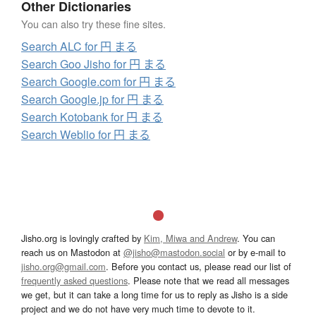
Other Dictionaries
You can also try these fine sites.
Search ALC for 円 まる
Search Goo Jisho for 円 まる
Search Google.com for 円 まる
Search Google.jp for 円 まる
Search Kotobank for 円 まる
Search Weblio for 円 まる
Jisho.org is lovingly crafted by
Kim, Miwa and Andrew
. You can
reach us on Mastodon at
@jisho@mastodon.social
or by e-mail to
jisho.org@gmail.com
. Before you contact us, please read our list of
frequently asked questions
. Please note that we read all messages
we get, but it can take a long time for us to reply as Jisho is a side
project and we do not have very much time to devote to it.