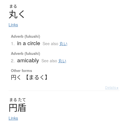
まる
丸
く
Links
Adverb (fukushi)
in a circle
1.
See also
丸い
Adverb (fukushi)
amicably
2.
See also
丸い
Other forms
円く 【まるく】
Details ▸
まる
たて
円盾
Links