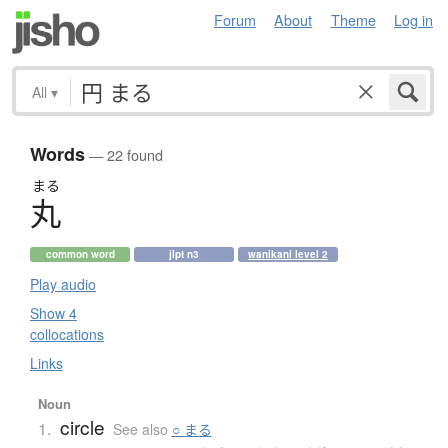
Forum
About
Theme
Log in
All
▾
Words
— 22 found
まる
丸
common word
jlpt n3
wanikani level 2
Play audio
Show 4
collocations
Links
Noun
circle
1.
See also
○ まる