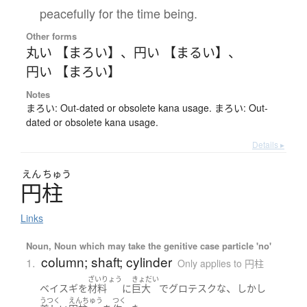
peacefully for the time being.
Other forms
丸い 【まろい】
、
円い 【まるい】
、
円い 【まろい】
Notes
まろい: Out-dated or obsolete kana usage. まろい: Out-
dated or obsolete kana usage.
Details ▸
えん
ちゅう
円柱
Links
Noun, Noun which may take the genitive case particle 'no'
column; shaft; cylinder
1.
Only applies to 円柱
ざいりょう
きょだい
、
ベイスギ
を
材料
に
巨大
で
グロテスクな
しかし
うつく
えんちゅう
つく