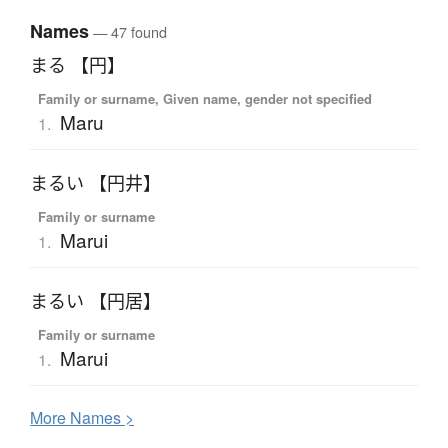
Names
— 47 found
まる 【円】
Family or surname, Given name, gender not specified
Maru
1.
まるい 【円井】
Family or surname
Marui
1.
まるい 【円居】
Family or surname
Marui
1.
More
N
ames >