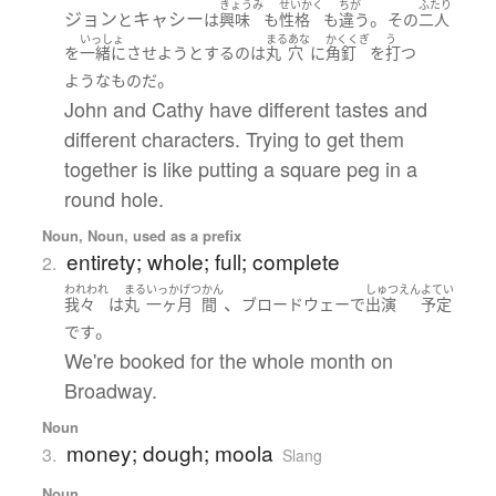
きょうみ
せいかく
ちが
ふたり
ジョン
キャシー
。
と
は
興味
も
性格
も
違う
その
二人
いっしょ
まる
あな
かくくぎ
う
を
一緒に
させよう
とする
の
は
丸
穴
に
角釘
を
打つ
。
ような
もの
だ
John and Cathy have different tastes and
different characters. Trying to get them
together is like putting a square peg in a
round hole.
Noun, Noun, used as a prefix
entirety; whole; full; complete
2.
われわれ
まる
いっかげつ
かん
しゅつえん
よてい
、
我々
は
丸
一ヶ月
間
ブロードウェー
で
出演
予定
。
です
We're booked for the whole month on
Broadway.
Noun
money; dough; moola
3.
Slang
Noun