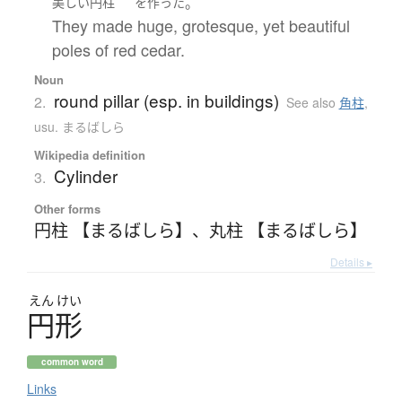
。
美しい
円柱
を
作った
They made huge, grotesque, yet beautiful
poles of red cedar.
Noun
round pillar (esp. in buildings)
2.
See also
角柱
,
usu. まるばしら
Wikipedia definition
Cylinder
3.
Other forms
円柱 【まるばしら】
、
丸柱 【まるばしら】
Details ▸
えん
けい
円形
common word
Links