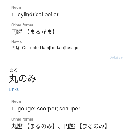
Noun
cylindrical boiler
1.
Other forms
円罐 【まるがま】
Notes
円罐: Out-dated kanji or kanji usage.
Details ▸
まる
丸
の
み
Links
Noun
gouge; scorper; scauper
1.
Other forms
丸鑿 【まるのみ】
、
円鑿 【まるのみ】