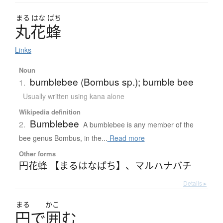
まる
はな
ばち
丸花蜂
Links
Noun
bumblebee (Bombus sp.); bumble bee
1.
Usually written using kana alone
Wikipedia definition
Bumblebee
2.
A bumblebee is any member of the
bee genus Bombus, in the...
Read more
Other forms
円花蜂 【まるはなばち】
、
マルハナバチ
Details ▸
まる
かこ
円
で
囲
む