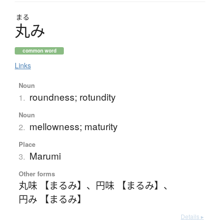
まる
丸
み
common word
Links
Noun
roundness; rotundity
1.
Noun
mellowness; maturity
2.
Place
Marumi
3.
Other forms
丸味 【まるみ】
、
円味 【まるみ】
、
円み 【まるみ】
Details ▸