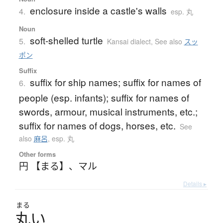
enclosure inside a castle's walls
4.
esp. 丸
Noun
soft-shelled turtle
5.
Kansai dialect
,
See also
スッ
ポン
Suffix
suffix for ship names; suffix for names of
6.
people (esp. infants); suffix for names of
swords, armour, musical instruments, etc.;
suffix for names of dogs, horses, etc.
See
also
麻呂
,
esp. 丸
Other forms
円 【まる】
、
マル
Details ▸
まる
丸
い