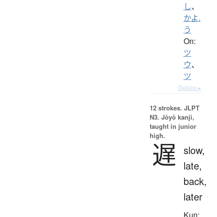
し
、
かよ.
う
On:
ツ
ウ
、
ツ
Details ▸
12 strokes.
JLPT
N3. Jōyō kanji,
taught in junior
high.
遅
slow,
late,
back,
later
Kun: