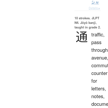
シャ
Details ▸
10 strokes.
JLPT
N4. Jōyō kanji,
taught in grade 2.
通
traffic,
pass
through
avenue
commut
counter
for
letters,
notes,
docume