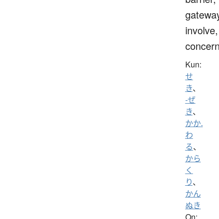
gateway
involve,
concern
Kun:
せ
き
、
-ぜ
き
、
かか.
わ
る
、
から
く
り
、
かん
ぬき
On: