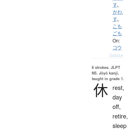
す
、
かわ.
す
、
こも
ごも
On:
コウ
Details ▸
6 strokes.
JLPT
N5. Jōyō kanji,
taught in grade 1.
休
rest,
day
off,
retire,
sleep