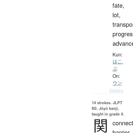
fate,
lot,
transpo
progres
advanc
Kun:
はこ.
ぶ
On:
ウン
Details ▸
14 strokes.
JLPT
N3. Jōyō kanji,
taught in grade 4.
関
connect
barrier,