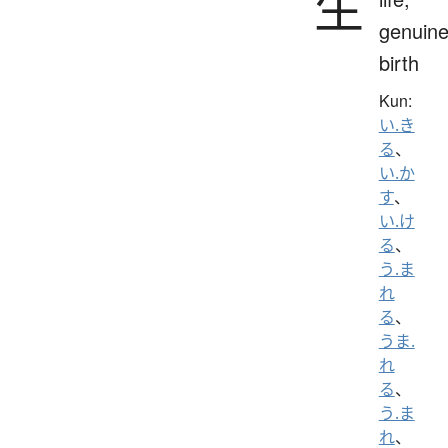
生
genuine
birth
Kun:
い.き
る
、
い.か
す
、
い.け
る
、
う.ま
れ
る
、
うま.
れ
る
、
う.ま
れ
、