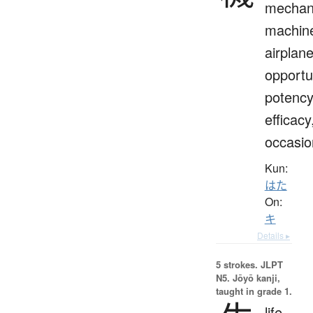
mechan
machin
airplane
opportu
potency
efficacy
occasio
Kun:
はた
On:
キ
Details ▸
5 strokes.
JLPT
N5. Jōyō kanji,
taught in grade 1.
life,