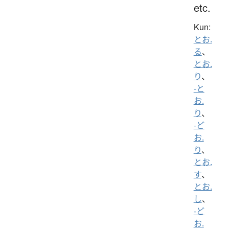
etc.
Kun:
とお.
る
、
とお.
り
、
-と
お.
り
、
-ど
お.
り
、
とお.
す
、
とお.
し
、
-ど
お.