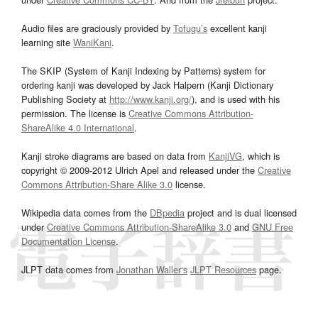
Audio files are graciously provided by
Tofugu’s
excellent kanji
learning site
WaniKani
.
The SKIP (System of Kanji Indexing by Patterns) system for
ordering kanji was developed by Jack Halpern (Kanji Dictionary
Publishing Society at
http://www.kanji.org/
), and is used with his
permission. The license is
Creative Commons Attribution-
ShareAlike 4.0 International
.
Kanji stroke diagrams are based on data from
KanjiVG
, which is
copyright © 2009-2012 Ulrich Apel and released under the
Creative
Commons Attribution-Share Alike 3.0
license.
Wikipedia data comes from the
DBpedia
project and is dual licensed
under
Creative Commons Attribution-ShareAlike 3.0
and
GNU Free
Documentation License
.
JLPT data comes from
Jonathan Waller‘s
JLPT Resources
page.