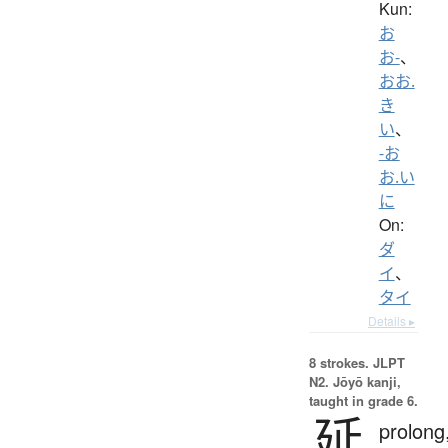
Kun:
お
お-
、
おお.
き
い
、
-お
お.い
に
On:
ダ
イ
、
タイ
Details ▸
8 strokes.
JLPT
N2. Jōyō kanji,
taught in grade 6.
延
prolong