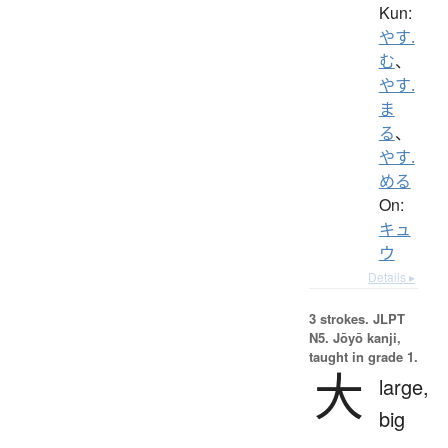
Kun:
やす.
む
、
やす.
ま
る
、
やす.
める
On:
キュ
ウ
Details ▸
3 strokes.
JLPT
N5. Jōyō kanji,
taught in grade 1.
大
large,
big