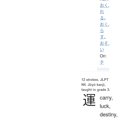
おく.
れ
る
、
おく.
ら
す
、
おそ.
い
On:
チ
Details ▸
12 strokes.
JLPT
N4. Jōyō kanji,
taught in grade 3.
運
carry,
luck,
destiny,