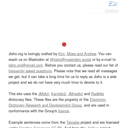
デン
Details ▸
Jisho.org is lovingly crafted by
Kim, Miwa and Andrew
. You can
reach us on Mastodon at
@jisho@mastodon.social
or by e-mail to
jisho.org@gmail.com
. Before you contact us, please read our list of
frequently asked questions
. Please note that we read all messages
we get, but it can take a long time for us to reply as Jisho is a side
project and we do not have very much time to devote to it.
This site uses the
JMdict
,
Kanjidic2
,
JMnedict
and
Radkfile
dictionary files. These files are the property of the
Electronic
Dictionary Research and Development Group
, and are used in
conformance with the Group's
licence
.
Example sentences come from the
Tatoeba
project and are licensed
under
Creative Commons CC-BY
. And from the
Jreibun
project.