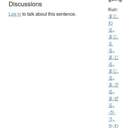
Discussions
Kun:
Log in
to talk about this sentence.
まじ.
わ
る
、
まじ.
え
る
、
ま.じ
る
、
まじ.
る
、
ま.ざ
る
、
ま.ぜ
る
、
-か.
う
、
か.わ