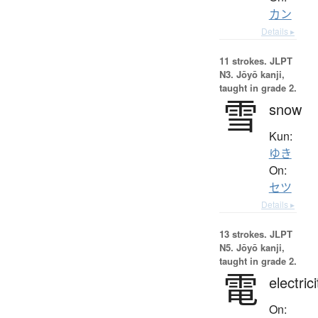
カン
Details ▸
11 strokes.
JLPT
N3. Jōyō kanji,
taught in grade 2.
雪
snow
Kun:
ゆき
On:
セツ
Details ▸
13 strokes.
JLPT
N5. Jōyō kanji,
taught in grade 2.
電
electrici
On: