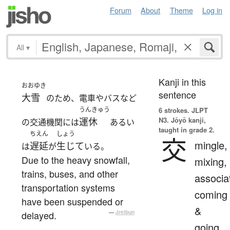
Forum
About
Theme
Log in
All
▾
Kanji in this
おおゆき
sentence
大雪
のため、電車やバスなど
うんきゅう
6 strokes.
JLPT
N3. Jōyō kanji,
運休
の交通機関には
あるい
taught in grade 2.
ちえん
しょう
交
mingle,
遅延
生じて
は
が
いる。
Due to the heavy snowfall,
mixing,
trains, buses, and other
associa
transportation systems
coming
have been suspended or
&
delayed.
—
Jreibun
going