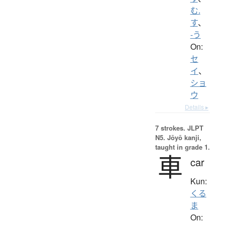
む.
す
、
-う
On:
セ
イ
、
ショ
ウ
Details ▸
7 strokes.
JLPT
N5. Jōyō kanji,
taught in grade 1.
車
car
Kun:
くる
ま
On: