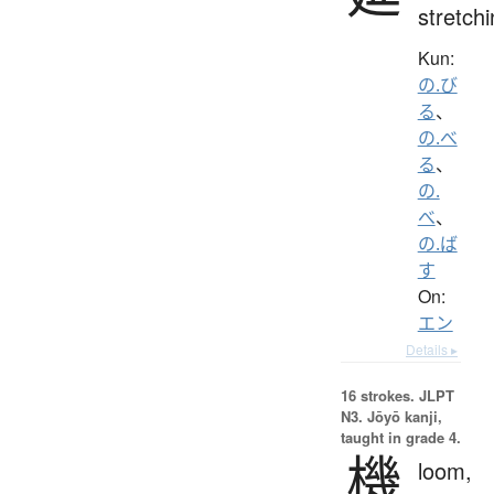
stretch
Kun:
の.び
る
、
の.べ
る
、
の.
べ
、
の.ば
す
On:
エン
Details ▸
16 strokes.
JLPT
N3. Jōyō kanji,
taught in grade 4.
機
loom,