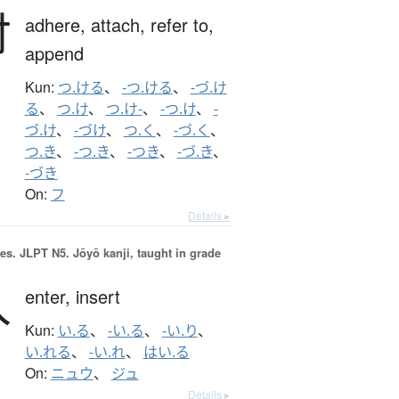
付
adhere,
attach,
refer to,
append
Kun:
つ.ける
、
-つ.ける
、
-づ.け
る
、
つ.け
、
つ.け-
、
-つ.け
、
-
づ.け
、
-づけ
、
つ.く
、
-づ.く
、
つ.き
、
-つ.き
、
-つき
、
-づ.き
、
-づき
On:
フ
Details ▸
es.
JLPT N5. Jōyō kanji, taught in grade
入
enter,
insert
Kun:
い.る
、
-い.る
、
-い.り
、
い.れる
、
-い.れ
、
はい.る
On:
ニュウ
、
ジュ
Details ▸