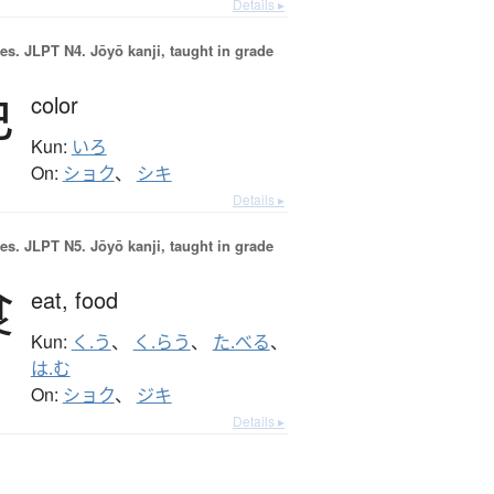
Details ▸
es.
JLPT N4. Jōyō kanji, taught in grade
色
color
Kun:
いろ
On:
ショク
、
シキ
Details ▸
es.
JLPT N5. Jōyō kanji, taught in grade
食
eat,
food
Kun:
く.う
、
く.らう
、
た.べる
、
は.む
On:
ショク
、
ジキ
Details ▸