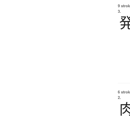
9 strok
3.
6 strok
2.