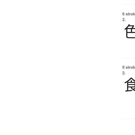
6 strok
2.
9 strok
2.