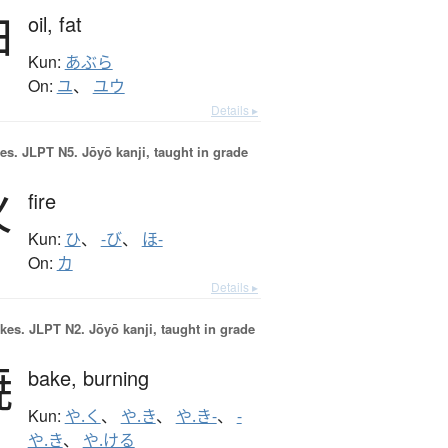
油
oil,
fat
Kun:
あぶら
On:
ユ
、
ユウ
Details ▸
es.
JLPT N5. Jōyō kanji, taught in grade
火
fire
Kun:
ひ
、
-び
、
ほ-
On:
カ
Details ▸
okes.
JLPT N2. Jōyō kanji, taught in grade
焼
bake,
burning
Kun:
や.く
、
や.き
、
や.き-
、
-
や.き
、
や.ける