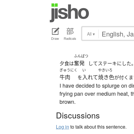
All
▾
Draw
Radicals
ふんぱつ
奮発
夕食は
してステーキにした
ぎゅうにく
い
やきいろ
牛肉
入れて
焼き色
を
が付くま
I have decided to splurge on dinn
frying pan over medium heat, the
brown.
Discussions
Log in
to talk about this sentence.