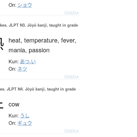
On:
ショウ
Details ▸
okes.
JLPT N3. Jōyō kanji, taught in grade
熱
heat,
temperature,
fever,
mania,
passion
Kun:
あつ.い
On:
ネツ
Details ▸
es.
JLPT N4. Jōyō kanji, taught in grade
牛
cow
Kun:
うし
On:
ギュウ
Details ▸