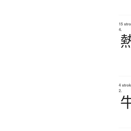
15 str
4.
4 strok
2.