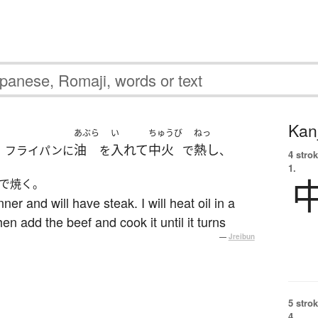
Kanj
あぶら
い
ちゅうび
ねっ
油
入れて
中火
熱し
。フライパンに
を
で
、
4 strok
1.
で焼く。
er and will have steak. I will heat oil in a
n add the beef and cook it until it turns
—
Jreibun
5 strok
4.