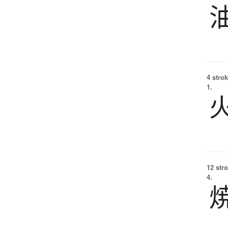
4 strok
1.
12 str
4.