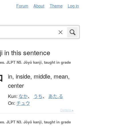
Forum
About
Theme
Log in
i in this sentence
es.
JLPT N5. Jōyō kanji, taught in grade
中
in,
inside,
middle,
mean,
center
Kun:
なか
、
うち
、
あた.る
On:
チュウ
Details ▸
es.
JLPT N3. Jōyō kanji, taught in grade