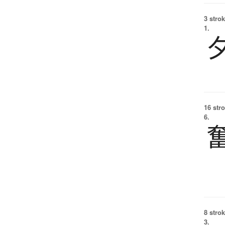
3 strok
1.
16 str
6.
8 strok
3.