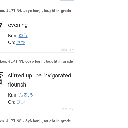
es.
JLPT N4. Jōyō kanji, taught in grade
夕
evening
Kun:
ゆう
On:
セキ
Details ▸
okes.
JLPT N1. Jōyō kanji, taught in grade
奮
stirred up,
be invigorated,
flourish
Kun:
ふる.う
On:
フン
Details ▸
es.
JLPT N2. Jōyō kanji, taught in grade