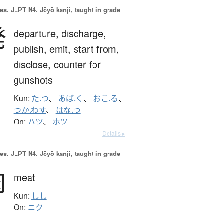
es.
JLPT N4. Jōyō kanji, taught in grade
発
departure,
discharge,
publish,
emit,
start from,
disclose,
counter for
gunshots
Kun:
た.つ
、
あば.く
、
おこ.る
、
つか.わす
、
はな.つ
On:
ハツ
、
ホツ
Details ▸
es.
JLPT N4. Jōyō kanji, taught in grade
肉
meat
Kun:
しし
On:
ニク