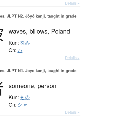
Details ▸
es.
JLPT N2. Jōyō kanji, taught in grade
波
waves,
billows,
Poland
Kun:
なみ
On:
ハ
Details ▸
es.
JLPT N4. Jōyō kanji, taught in grade
者
someone,
person
Kun:
もの
On:
シャ
Details ▸