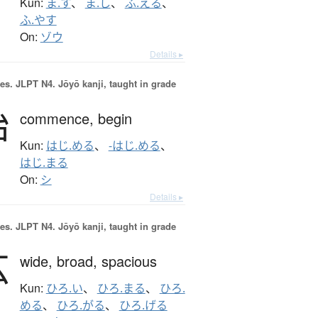
Kun:
ま.す
、
ま.し
、
ふ.える
、
ふ.やす
On:
ゾウ
Details ▸
es.
JLPT N4. Jōyō kanji, taught in grade
始
commence,
begin
Kun:
はじ.める
、
-はじ.める
、
はじ.まる
On:
シ
Details ▸
es.
JLPT N4. Jōyō kanji, taught in grade
広
wide,
broad,
spacious
Kun:
ひろ.い
、
ひろ.まる
、
ひろ.
める
、
ひろ.がる
、
ひろ.げる