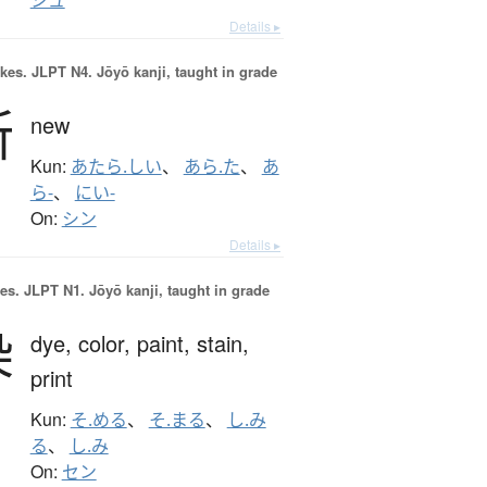
シュ
Details ▸
okes.
JLPT N4. Jōyō kanji, taught in grade
新
new
Kun:
あたら.しい
、
あら.た
、
あ
ら-
、
にい-
On:
シン
Details ▸
es.
JLPT N1. Jōyō kanji, taught in grade
染
dye,
color,
paint,
stain,
print
Kun:
そ.める
、
そ.まる
、
し.み
る
、
し.み
On:
セン