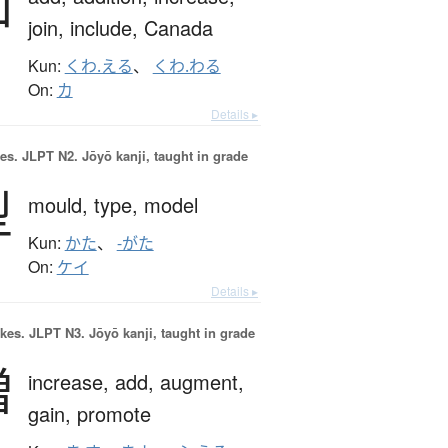
加
join,
include,
Canada
Kun:
くわ.える
、
くわ.わる
On:
カ
Details ▸
es.
JLPT N2. Jōyō kanji, taught in grade
型
mould,
type,
model
Kun:
かた
、
-がた
On:
ケイ
Details ▸
okes.
JLPT N3. Jōyō kanji, taught in grade
増
increase,
add,
augment,
gain,
promote