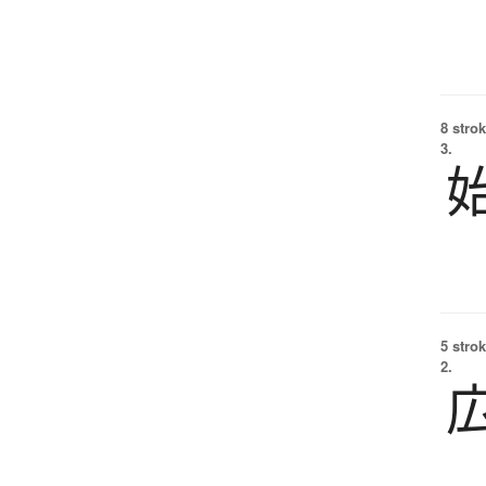
8 strok
3.
5 strok
2.