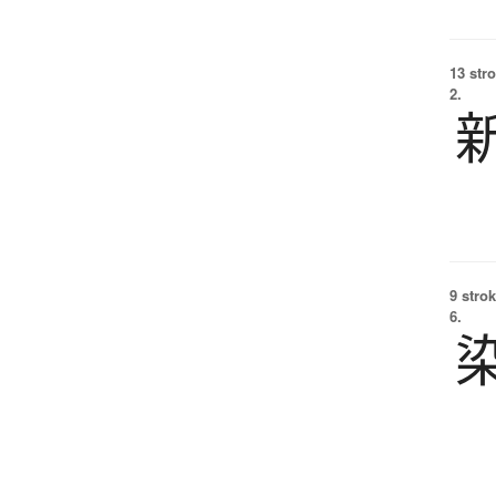
13 str
2.
9 strok
6.