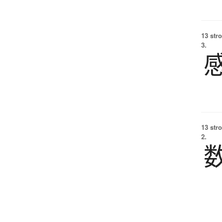
13 str
3.
13 str
2.