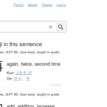
Forum
About
Theme
Log in
i in this sentence
es.
JLPT N2. Jōyō kanji, taught in grade
再
again,
twice,
second time
Kun:
ふたた.び
On:
サイ
、
サ
Details ▸
es.
JLPT N3. Jōyō kanji, taught in grade
add,
addition,
increase,