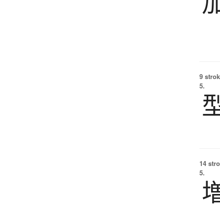
9 strok
5.
14 str
5.