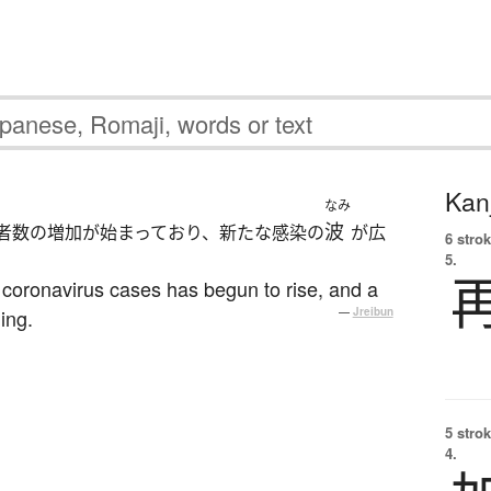
Kanj
なみ
波
者数の増加が始まっており、新たな感染の
が広
6 strok
5.
coronavirus cases has begun to rise, and a
ing.
—
Jreibun
5 strok
4.