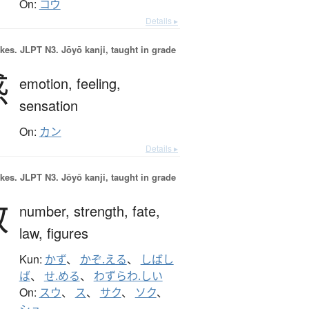
On:
コウ
Details ▸
okes.
JLPT N3. Jōyō kanji, taught in grade
感
emotion,
feeling,
sensation
On:
カン
Details ▸
okes.
JLPT N3. Jōyō kanji, taught in grade
数
number,
strength,
fate,
law,
figures
Kun:
かず
、
かぞ.える
、
しばし
ば
、
せ.める
、
わずらわ.しい
On:
スウ
、
ス
、
サク
、
ソク
、