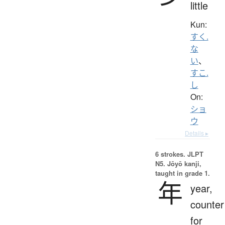
little
Kun:
すく.
な
い
、
すこ.
し
On:
ショ
ウ
Details ▸
6 strokes.
JLPT
N5. Jōyō kanji,
taught in grade 1.
年
year,
counter
for