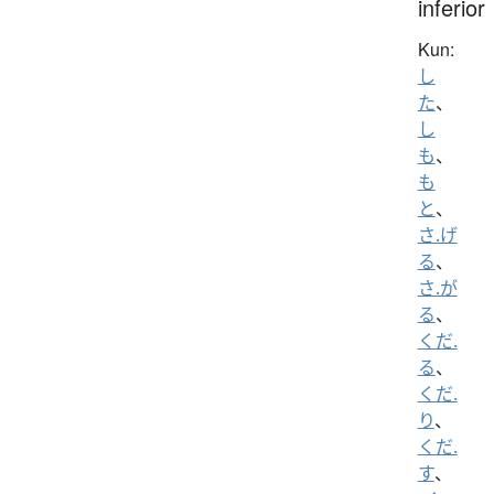
inferior
Kun:
し
た
、
し
も
、
も
と
、
さ.げ
る
、
さ.が
る
、
くだ.
る
、
くだ.
り
、
くだ.
す
、