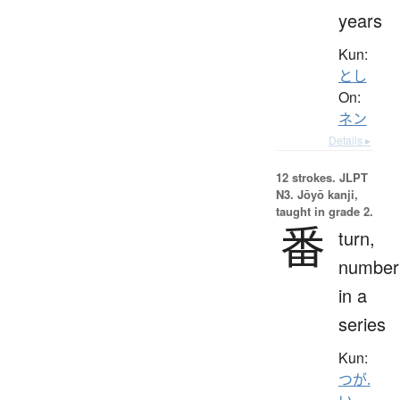
years
Kun:
とし
On:
ネン
Details ▸
12 strokes.
JLPT
N3. Jōyō kanji,
taught in grade 2.
番
turn,
number
in a
series
Kun:
つが.