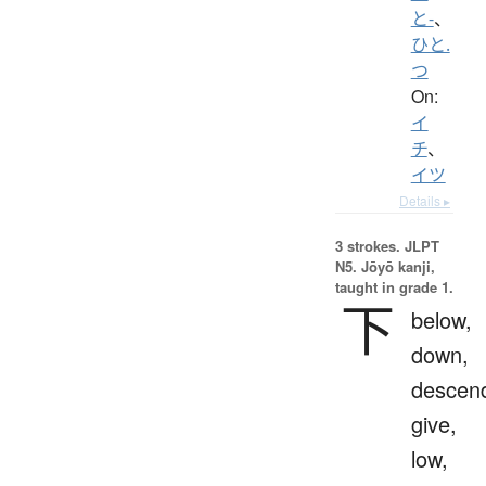
と-
、
ひと.
つ
On:
イ
チ
、
イツ
Details ▸
3 strokes.
JLPT
N5. Jōyō kanji,
taught in grade 1.
下
below,
down,
descen
give,
low,