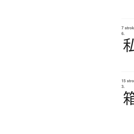
7 strok
6.
15 str
3.