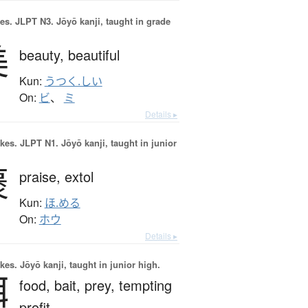
es.
JLPT N3. Jōyō kanji, taught in grade
美
beauty,
beautiful
Kun:
うつく.しい
On:
ビ
、
ミ
Details ▸
okes.
JLPT N1. Jōyō kanji, taught in junior
褒
praise,
extol
Kun:
ほ.める
On:
ホウ
Details ▸
okes.
Jōyō kanji, taught in junior high.
餌
food,
bait,
prey,
tempting
profit