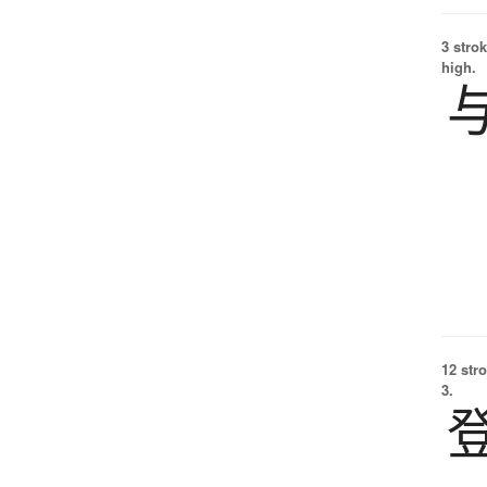
3 strok
high.
12 str
3.