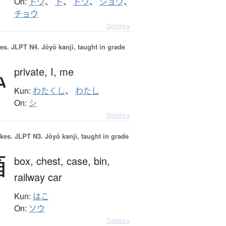
On:
トウ
、
ト
、
ドウ
、
ショウ
、
チョウ
Details ▸
es.
JLPT N4. Jōyō kanji, taught in grade
私
private,
I,
me
Kun:
わたくし
、
わたし
On:
シ
Details ▸
okes.
JLPT N3. Jōyō kanji, taught in grade
箱
box,
chest,
case,
bin,
railway car
Kun:
はこ
On:
ソウ
Details ▸