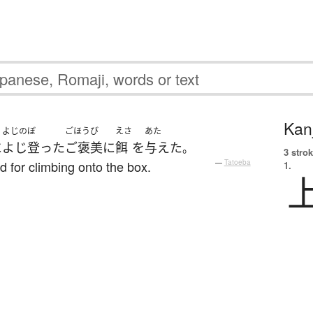
Kanj
よじのぼ
ごほうび
えさ
あた
に
よじ登った
ご褒美
に
餌
を
与えた
。
3 strok
 for climbing onto the box.
—
Tatoeba
1.