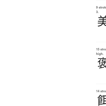
9 strok
3.
15 str
high.
14 str