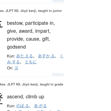
Details ▸
es.
JLPT N3. Jōyō kanji, taught in junior
与
bestow,
participate in,
give,
award,
impart,
provide,
cause,
gift,
godsend
Kun:
あた.える
、
あずか.る
、
く
み.する
、
ともに
On:
ヨ
Details ▸
okes.
JLPT N3. Jōyō kanji, taught in grade
登
ascend,
climb up
Kun:
のぼ.る
、
あ.がる