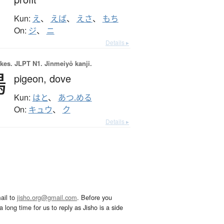
Kun:
え
、
えば
、
えさ
、
もち
On:
ジ
、
ニ
Details ▸
okes.
JLPT N1. Jinmeiyō kanji.
鳩
pigeon,
dove
Kun:
はと
、
あつ.める
On:
キュウ
、
ク
Details ▸
ail to
jisho.org@gmail.com
. Before you
 long time for us to reply as Jisho is a side