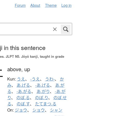
Forum
About
Theme
Log in
i in this sentence
es.
JLPT N5. Jōyō kanji, taught in grade
上
above,
up
Kun:
うえ
、
-うえ
、
うわ-
、
か
み
、
あ.げる
、
-あ.げる
、
あ.が
る
、
-あ.がる
、
あ.がり
、
-あ.が
り
、
のぼ.る
、
のぼ.り
、
のぼ.せ
る
、
のぼ.す
、
たてまつ.る
On:
ジョウ
、
ショウ
、
シャン