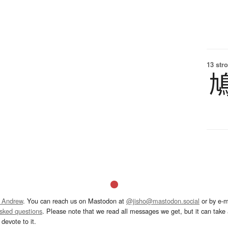
13 str
 Andrew
. You can reach us on Mastodon at
@jisho@mastodon.social
or by e-m
asked questions
. Please note that we read all messages we get, but it can take a
devote to it.