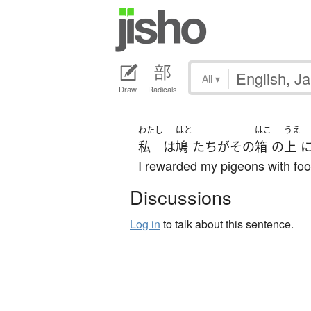
All
▾
Draw
Radicals
わたし
はと
はこ
うえ
私
は
鳩
たち
が
その
箱
の
上
I rewarded my pigeons with food
Discussions
Log in
to talk about this sentence.