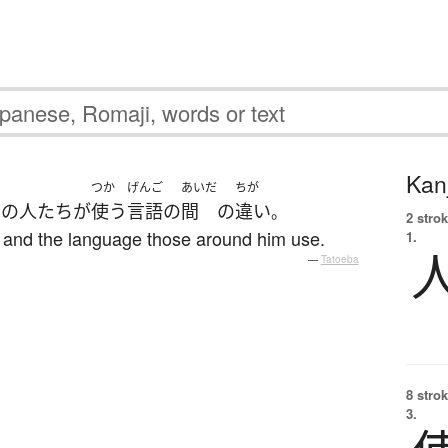
Kanj
つか
げんご
あいだ
ちが
り
の
人たち
が
使う
言語
の
間
の
違い
。
2 strok
and the language those around him use.
1.
—
Tatoeba
8 strok
3.