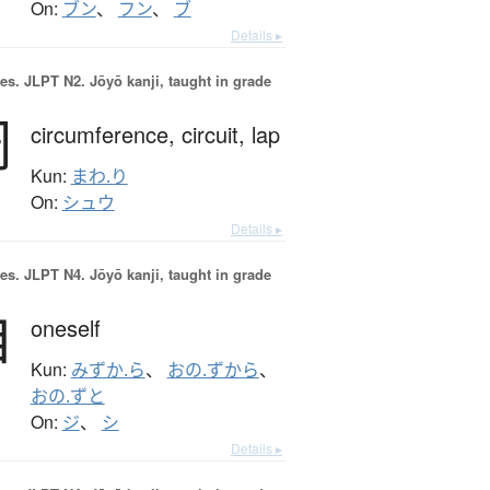
On:
ブン
、
フン
、
ブ
Details ▸
es.
JLPT N2. Jōyō kanji, taught in grade
周
circumference,
circuit,
lap
Kun:
まわ.り
On:
シュウ
Details ▸
es.
JLPT N4. Jōyō kanji, taught in grade
自
oneself
Kun:
みずか.ら
、
おの.ずから
、
おの.ずと
On:
ジ
、
シ
Details ▸