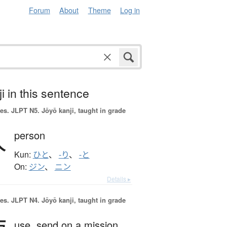
Forum
About
Theme
Log in
i in this sentence
es.
JLPT N5. Jōyō kanji, taught in grade
人
person
Kun:
ひと
、
-り
、
-と
On:
ジン
、
ニン
Details ▸
es.
JLPT N4. Jōyō kanji, taught in grade
use,
send on a mission,