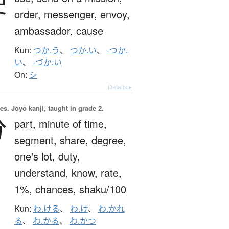
使
order,
messenger,
envoy,
ambassador,
cause
Kun:
つか.う
、
つか.い
、
-つか.
い
、
-づか.い
On:
シ
Details ▸
es.
Jōyō kanji, taught in grade 2.
分
part,
minute of time,
segment,
share,
degree,
one's lot,
duty,
understand,
know,
rate,
1%,
chances,
shaku/100
Kun:
わ.ける
、
わ.け
、
わ.かれ
る
、
わ.かる
、
わ.かつ