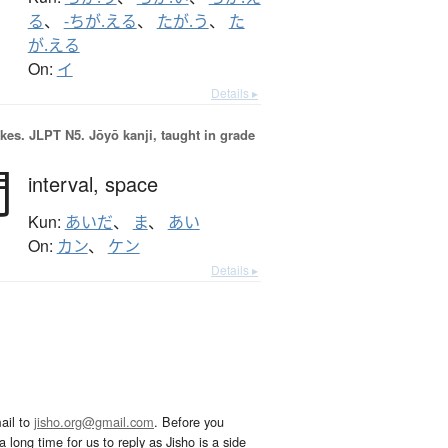
る
、
-ちが.える
、
たが.う
、
た
が.える
On:
イ
Details ▸
okes.
JLPT N5. Jōyō kanji, taught in grade
間
interval,
space
Kun:
あいだ
、
ま
、
あい
On:
カン
、
ケン
Details ▸
ail to
jisho.org@gmail.com
. Before you
 long time for us to reply as Jisho is a side