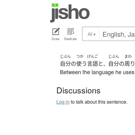
All
▾
Draw
Radicals
じぶん
つか
げんご
じぶん
まわ
自分
の
使う
言語
と
自分
の
周
、
Between the language he uses 
Discussions
Log in
to talk about this sentence.