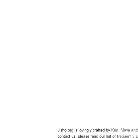
Jisho.org is lovingly crafted by
Kim, Miwa and
contact us, please read our list of
frequently 