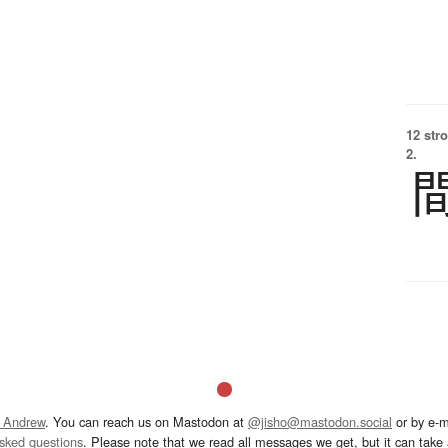
12 str
2.
 Andrew
. You can reach us on Mastodon at
@jisho@mastodon.social
or by e-m
asked questions
. Please note that we read all messages we get, but it can take a