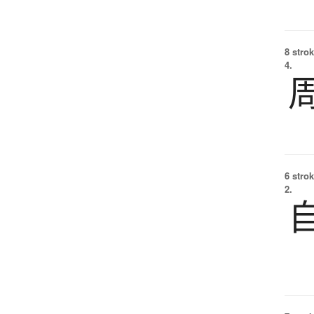
8 strok
4.
6 strok
2.