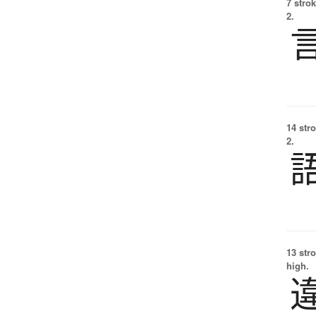
7 strok
2.
14 str
2.
13 str
high.