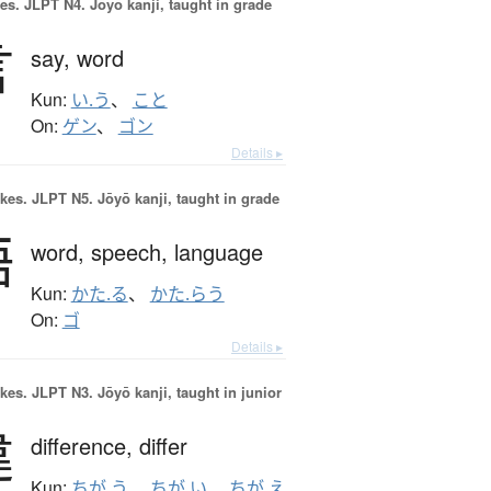
es.
JLPT N4. Jōyō kanji, taught in grade
言
say,
word
Kun:
い.う
、
こと
On:
ゲン
、
ゴン
Details ▸
okes.
JLPT N5. Jōyō kanji, taught in grade
語
word,
speech,
language
Kun:
かた.る
、
かた.らう
On:
ゴ
Details ▸
okes.
JLPT N3. Jōyō kanji, taught in junior
違
difference,
differ
Kun:
ちが.う
、
ちが.い
、
ちが.え