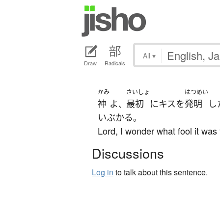
All
▾
Draw
Radicals
かみ
さいしょ
はつめい
神
よ
最初
に
キス
を
発明
し
、
いぶかる
。
Lord, I wonder what fool it was t
Discussions
Log in
to talk about this sentence.