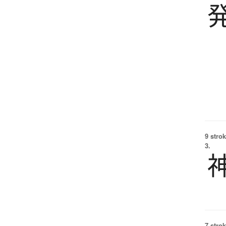
9 strok
3.
7 strok