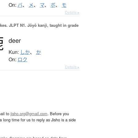
On:
バ
、
メ
、
マ
、
ボ
、
モ
Details ▸
okes.
JLPT N1. Jōyō kanji, taught in grade
鹿
deer
Kun:
しか
、
か
On:
ロク
Details ▸
ail to
jisho.org@gmail.com
. Before you
 long time for us to reply as Jisho is a side