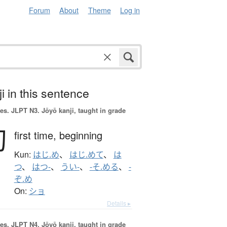
Forum
About
Theme
Log in
i in this sentence
es.
JLPT N3. Jōyō kanji, taught in grade
初
first time,
beginning
Kun:
はじ.め
、
はじ.めて
、
は
つ
、
はつ-
、
うい-
、
-そ.める
、
-
ぞ.め
On:
ショ
Details ▸
es.
JLPT N4. Jōyō kanji, taught in grade