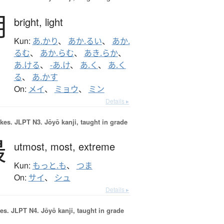
明
bright,
light
Kun:
あ.かり
、
あか.るい
、
あか.
るむ
、
あか.らむ
、
あき.らか
、
あ.ける
、
-あ.け
、
あ.く
、
あ.く
る
、
あ.かす
On:
メイ
、
ミョウ
、
ミン
Details ▸
okes.
JLPT N3. Jōyō kanji, taught in grade
最
utmost,
most,
extreme
Kun:
もっと.も
、
つま
On:
サイ
、
シュ
Details ▸
es.
JLPT N4. Jōyō kanji, taught in grade