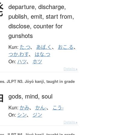
発
departure,
discharge,
publish,
emit,
start from,
disclose,
counter for
gunshots
Kun:
た.つ
、
あば.く
、
おこ.る
、
つか.わす
、
はな.つ
On:
ハツ
、
ホツ
Details ▸
es.
JLPT N3. Jōyō kanji, taught in grade
神
gods,
mind,
soul
Kun:
かみ
、
かん-
、
こう-
On:
シン
、
ジン
Details ▸
es.
JLPT N4. Jōyō kanji, taught in grade