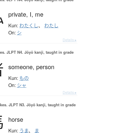
私
private,
I,
me
Kun:
わたくし
、
わたし
On:
シ
Details ▸
es.
JLPT N4. Jōyō kanji, taught in grade
者
someone,
person
Kun:
もの
On:
シャ
Details ▸
okes.
JLPT N3. Jōyō kanji, taught in grade
馬
horse
Kun:
うま
、
ま