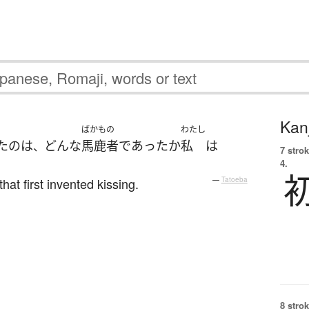
Kanj
ばかもの
わたし
た
の
は
どんな
馬鹿者
であった
か
私
は
、
7 strok
4.
hat first invented kissing.
—
Tatoeba
8 strok