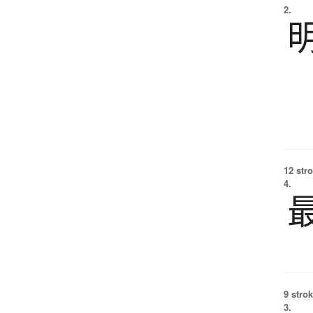
2.
12 str
4.
9 strok
3.