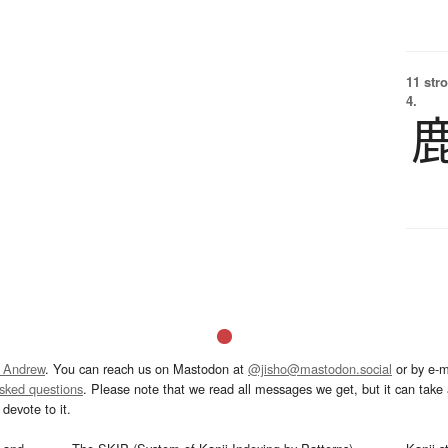
11 str
4.
 Andrew
. You can reach us on Mastodon at
@jisho@mastodon.social
or by e-m
asked questions
. Please note that we read all messages we get, but it can take a
devote to it.