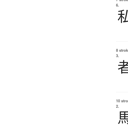
6.
8 strok
3.
10 str
2.