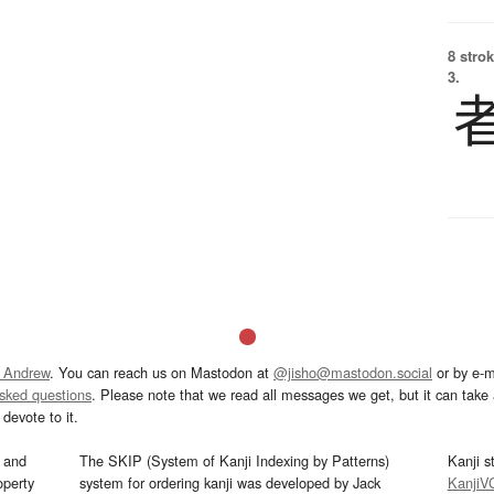
8 strok
3.
 Andrew
. You can reach us on Mastodon at
@jisho@mastodon.social
or by e-m
asked questions
. Please note that we read all messages we get, but it can take a
devote to it.
and
The SKIP (System of Kanji Indexing by Patterns)
Kanji s
operty
system for ordering kanji was developed by Jack
KanjiV