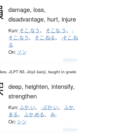
損
damage,
loss,
disadvantage,
hurt,
injure
Kun:
そこ.なう
、
そこな.う
、
-
そこ.なう
、
そこ.ねる
、
-そこ.ね
る
On:
ソン
Details ▸
okes.
JLPT N3. Jōyō kanji, taught in grade
深
deep,
heighten,
intensify,
strengthen
Kun:
ふか.い
、
-ぶか.い
、
ふか.
まる
、
ふか.める
、
み-
On:
シン
Details ▸