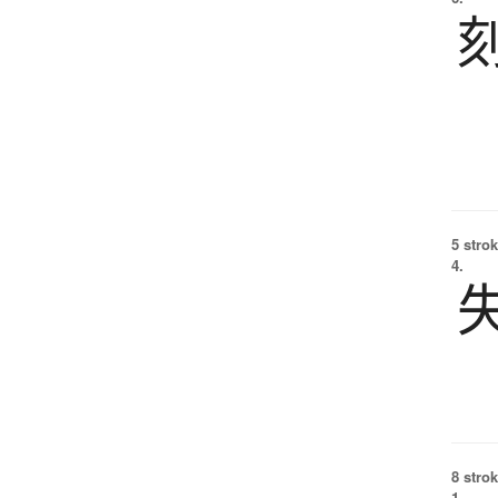
5 strok
4.
8 strok
1.