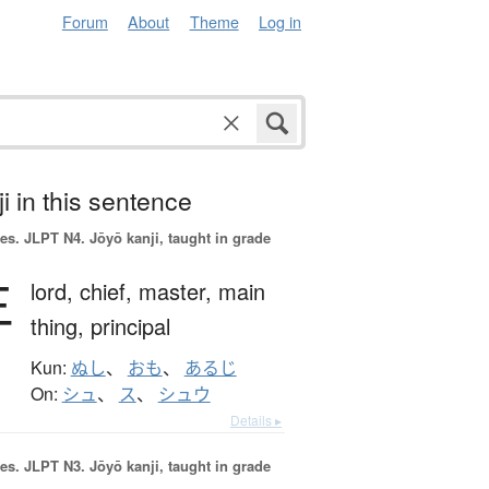
Forum
About
Theme
Log in
i in this sentence
es.
JLPT N4. Jōyō kanji, taught in grade
主
lord,
chief,
master,
main
thing,
principal
Kun:
ぬし
、
おも
、
あるじ
On:
シュ
、
ス
、
シュウ
Details ▸
es.
JLPT N3. Jōyō kanji, taught in grade