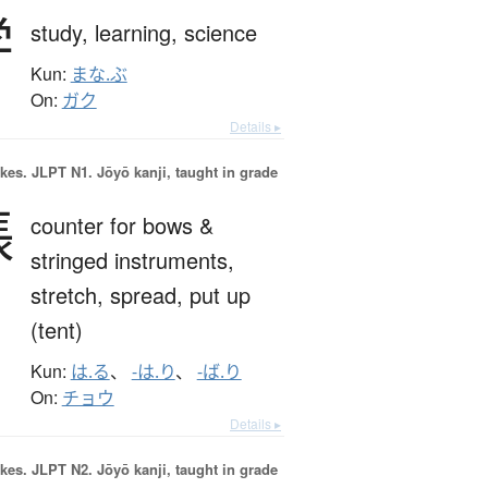
学
study,
learning,
science
Kun:
まな.ぶ
On:
ガク
Details ▸
okes.
JLPT N1. Jōyō kanji, taught in grade
張
counter for bows &
stringed instruments,
stretch,
spread,
put up
(tent)
Kun:
は.る
、
-は.り
、
-ば.り
On:
チョウ
Details ▸
okes.
JLPT N2. Jōyō kanji, taught in grade