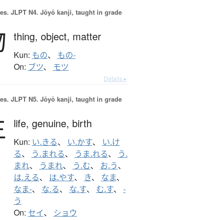
es.
JLPT N4. Jōyō kanji, taught in grade
物
thing,
object,
matter
Kun:
もの
、
もの-
On:
ブツ
、
モツ
Details ▸
es.
JLPT N5. Jōyō kanji, taught in grade
生
life,
genuine,
birth
Kun:
い.きる
、
い.かす
、
い.け
る
、
う.まれる
、
うま.れる
、
う.
まれ
、
うまれ
、
う.む
、
お.う
、
は.える
、
は.やす
、
き
、
なま
、
なま-
、
な.る
、
な.す
、
む.す
、
-
う
On:
セイ
、
ショウ