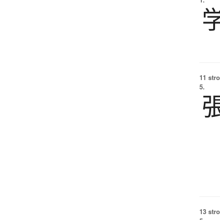
11 str
5.
13 str