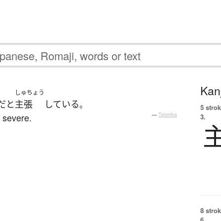
Kanj
しゅちょう
だ
と
主張
している
。
5 strok
e severe.
—
Tatoeba
3.
8 strok
6.