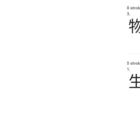
8 strok
3.
5 strok
1.