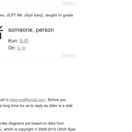
Details ▸
es.
JLPT N4. Jōyō kanji, taught in grade
者
someone,
person
Kun:
もの
On:
シャ
Details ▸
ail to
jisho.org@gmail.com
. Before you
 long time for us to reply as Jisho is a side
troke diagrams are based on data from
G
, which is copyright © 2009-2012 Ulrich Apel