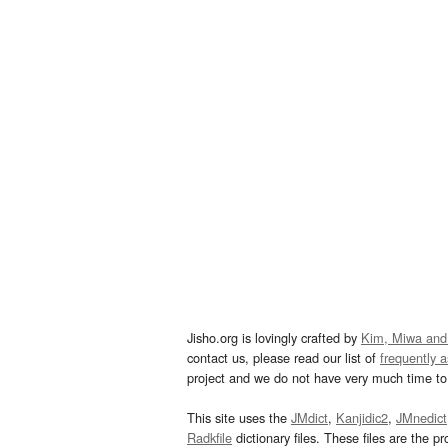
Jisho.org is lovingly crafted by
Kim, Miwa and
contact us, please read our list of
frequently 
project and we do not have very much time to 
This site uses the
JMdict
,
Kanjidic2
,
JMnedict
Radkfile
dictionary files. These files are the pr