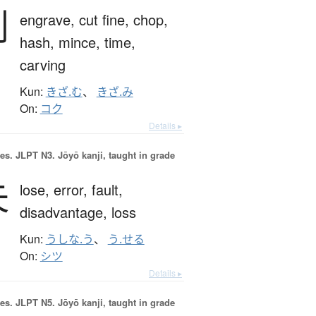
刻
engrave,
cut fine,
chop,
hash,
mince,
time,
carving
Kun:
きざ.む
、
きざ.み
On:
コク
Details ▸
es.
JLPT N3. Jōyō kanji, taught in grade
失
lose,
error,
fault,
disadvantage,
loss
Kun:
うしな.う
、
う.せる
On:
シツ
Details ▸
es.
JLPT N5. Jōyō kanji, taught in grade