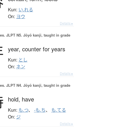
容
Kun:
い.れる
On:
ヨウ
Details ▸
es.
JLPT N5. Jōyō kanji, taught in grade
年
year,
counter for years
Kun:
とし
On:
ネン
Details ▸
es.
JLPT N4. Jōyō kanji, taught in grade
持
hold,
have
Kun:
も.つ
、
-も.ち
、
も.てる
On:
ジ
Details ▸