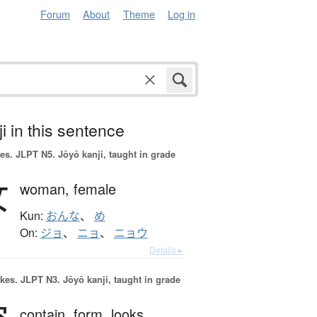
Forum
About
Theme
Log in
i in this sentence
es.
JLPT N5. Jōyō kanji, taught in grade
女
woman,
female
Kun:
おんな
、
め
On:
ジョ
、
ニョ
、
ニョウ
Details ▸
okes.
JLPT N3. Jōyō kanji, taught in grade
contain,
form,
looks