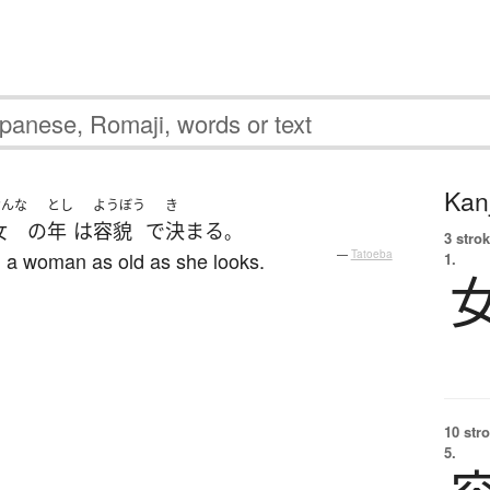
Kanj
おんな
とし
ようぼう
き
女
の
年
は
容貌
で
決まる
。
3 strok
d a woman as old as she looks.
—
Tatoeba
1.
10 str
5.