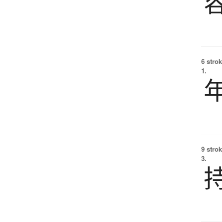
6 strok
1.
9 strok
3.