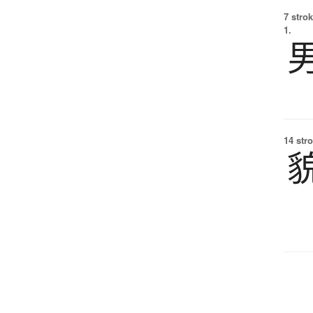
7 strok
1.
14 str