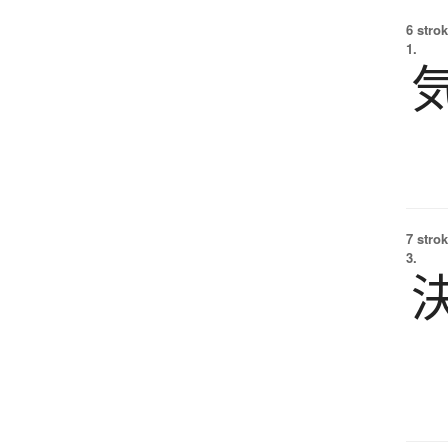
6 strok
1.
7 strok
3.