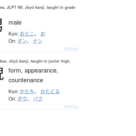
es.
JLPT N5. Jōyō kanji, taught in grade
男
male
Kun:
おとこ
、
お
On:
ダン
、
ナン
Details ▸
okes.
Jōyō kanji, taught in junior high.
貌
form,
appearance,
countenance
Kun:
かたち
、
かたどる
On:
ボウ
、
バク
Details ▸