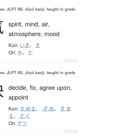
es.
JLPT N5. Jōyō kanji, taught in grade
気
spirit,
mind,
air,
atmosphere,
mood
Kun:
いき
、
き
On:
キ
、
ケ
Details ▸
es.
JLPT N3. Jōyō kanji, taught in grade
決
decide,
fix,
agree upon,
appoint
Kun:
き.める
、
-ぎ.め
、
き.ま
る
、
さ.く
On:
ケツ
Details ▸