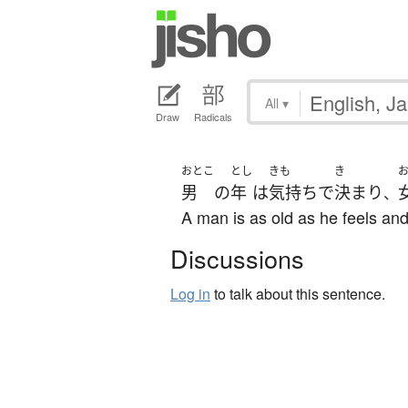
All
▾
Draw
Radicals
おとこ
とし
きも
き
男
の
年
は
気持ち
で
決まり
、
A man is as old as he feels an
Discussions
Log in
to talk about this sentence.