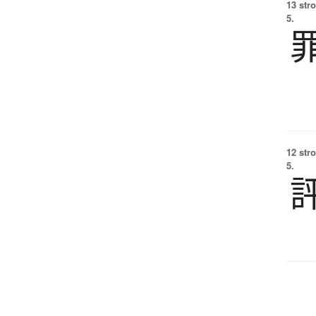
13 str
5.
12 str
5.