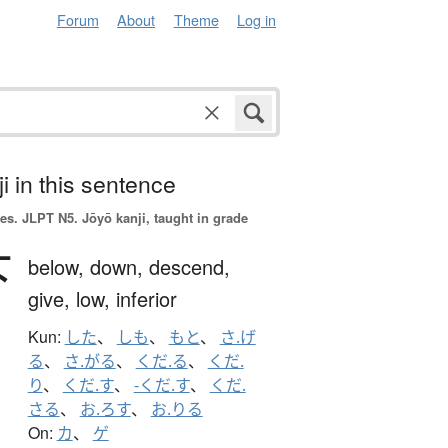
Forum
About
Theme
Log in
i in this sentence
es.
JLPT N5. Jōyō kanji, taught in grade
下
below,
down,
descend,
give,
low,
inferior
Kun:
した
、
しも
、
もと
、
さ.げ
る
、
さ.がる
、
くだ.る
、
くだ.
り
、
くだ.す
、
-くだ.す
、
くだ.
さる
、
お.ろす
、
お.りる
On:
カ
、
ゲ