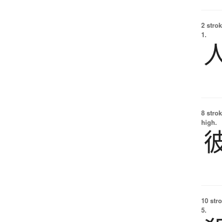
2 strok
1.
8 strok
high.
10 str
5.