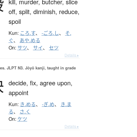
殺
kill,
murder,
butcher,
slice
off,
split,
diminish,
reduce,
spoil
Kun:
ころ.す
、
-ごろ.し
、
そ.
ぐ
、
あや.める
On:
サツ
、
サイ
、
セツ
Details ▸
es.
JLPT N3. Jōyō kanji, taught in grade
決
decide,
fix,
agree upon,
appoint
Kun:
き.める
、
-ぎ.め
、
き.ま
る
、
さ.く
On:
ケツ
Details ▸