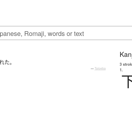
Kanj
れた
。
3 strok
—
Tatoeba
1.