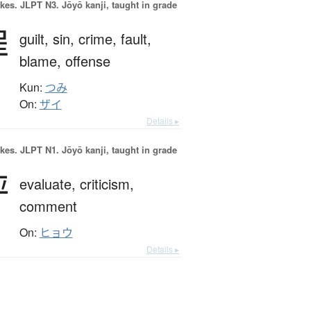
okes.
JLPT N3. Jōyō kanji, taught in grade
罪
guilt,
sin,
crime,
fault,
blame,
offense
Kun:
つみ
On:
ザイ
Details ▸
okes.
JLPT N1. Jōyō kanji, taught in grade
評
evaluate,
criticism,
comment
On:
ヒョウ
Details ▸