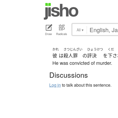
All
▾
Draw
Radicals
かれ
さつじんざい
ひょうけつ
くだ
彼
は
殺人罪
の
評決
を
下さ
He was convicted of murder.
Discussions
Log in
to talk about this sentence.