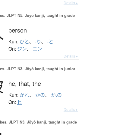
Details ▸
es.
JLPT N5. Jōyō kanji, taught in grade
人
person
Kun:
ひと
、
-り
、
-と
On:
ジン
、
ニン
Details ▸
es.
JLPT N3. Jōyō kanji, taught in junior
彼
he,
that,
the
Kun:
かれ
、
かの
、
か.の
On:
ヒ
Details ▸
okes.
JLPT N3. Jōyō kanji, taught in grade