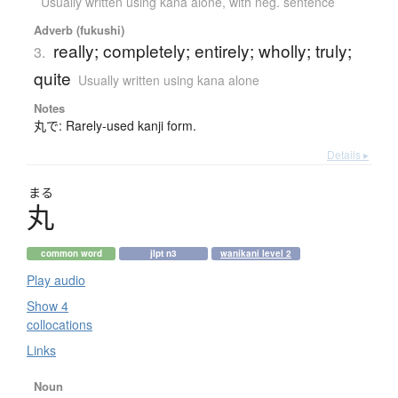
Usually written using kana alone
,
with neg. sentence
Adverb (fukushi)
really; completely; entirely; wholly; truly;
3.
quite
Usually written using kana alone
Notes
丸で: Rarely-used kanji form.
Details ▸
まる
丸
common word
jlpt n3
wanikani level 2
Play audio
Show 4
collocations
Links
Noun