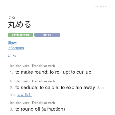
Details ▸
まる
丸
め
る
common word
jlpt n1
Show
inflections
Links
Ichidan verb, Transitive verb
to make round; to roll up; to curl up
1.
Ichidan verb, Transitive verb
to seduce; to cajole; to explain away
2.
See
also
丸め込む
Ichidan verb, Transitive verb
to round off (a fraction)
3.