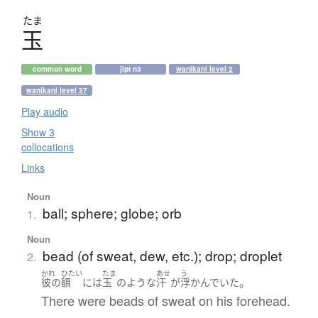
たま
玉
common word
jlpt n3
wanikani level 2
wanikani level 37
Play audio
Show 3
collocations
Links
Noun
ball; sphere; globe; orb
1.
Noun
bead (of sweat, dew, etc.); drop; droplet
2.
かれ
ひたい
たま
あせ
う
。
彼の
額
には
玉
の
ような
汗
が
浮かんでいた
There were beads of sweat on his forehead.