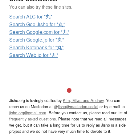
You can also try these fine sites.
Search ALC for *丸*
Search Goo Jisho for *丸*
Search Google.com for *丸*
Search Google.jp for *丸*
Search Kotobank for *丸*
Search Weblio for *丸*
Jisho.org is lovingly crafted by
Kim, Miwa and Andrew
. You can
reach us on Mastodon at
@jisho@mastodon.social
or by e-mail to
jisho.org@gmail.com
. Before you contact us, please read our list of
frequently asked questions
. Please note that we read all messages
we get, but it can take a long time for us to reply as Jisho is a side
project and we do not have very much time to devote to it.