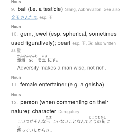
Noun
ball (i.e. a testicle)
9.
Slang
,
Abbreviation
,
See also
金玉 きんたま
,
esp. 玉
Noun
gem; jewel (esp. spherical; sometimes
10.
used figuratively); pearl
esp. 玉, 珠; also written
as 璧
かんなん
なんじ
たま
。
艱難
汝
を
玉
に
す
Adversity makes a man wise, not rich.
Noun
female entertainer (e.g. a geisha)
11.
Noun
person (when commenting on their
12.
nature); character
Derogatory
たま
とうのむかし
こいつ
が
そんな
玉
じゃない
こと
なんて
とうの昔
に
わ
。
解っていた
から
さ