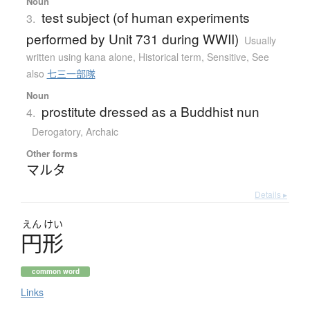
Noun
test subject (of human experiments
3.
performed by Unit 731 during WWII)
Usually
written using kana alone
,
Historical term
,
Sensitive
,
See
also
七三一部隊
Noun
prostitute dressed as a Buddhist nun
4.
Derogatory
,
Archaic
Other forms
マルタ
Details ▸
えん
けい
円形
common word
Links