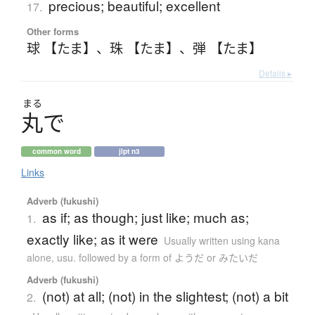
precious; beautiful; excellent
17.
Other forms
球 【たま】
、
珠 【たま】
、
弾 【たま】
Details ▸
まる
丸
で
common word
jlpt n3
Links
Adverb (fukushi)
as if; as though; just like; much as;
1.
exactly like; as it were
Usually written using kana
alone
,
usu. followed by a form of ようだ or みたいだ
Adverb (fukushi)
(not) at all; (not) in the slightest; (not) a bit
2.