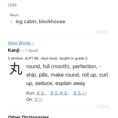
Links
Noun
log cabin; blockhouse
1.
Details ▸
More
W
ords >
Kanji
— 1 found
3 strokes.
JLPT N2. Jōyō kanji, taught in grade 2.
丸
round,
full (month),
perfection,
-
ship,
pills,
make round,
roll up,
curl
up,
seduce,
explain away
Kun:
まる
、
まる.める
、
まる.い
On:
ガン
Details ▸
Other Dictionaries