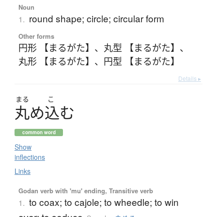
Noun
round shape; circle; circular form
1.
Other forms
円形 【まるがた】
、
丸型 【まるがた】
、
丸形 【まるがた】
、
円型 【まるがた】
Details ▸
まる
こ
丸
め
込
む
common word
Show
inflections
Links
Godan verb with 'mu' ending, Transitive verb
to coax; to cajole; to wheedle; to win
1.
over; to seduce