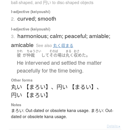
ball-shaped, and 円い to disc-shaped objects
I-adjective (keiyoushi)
curved; smooth
2.
I-adjective (keiyoushi)
harmonious; calm; peaceful; amiable;
3.
amicable
See also
丸く収まる
かれ
ちゅうさい
そのば
まる
おさ
。
彼
が
仲裁
して
その場
は
丸く
収めた
He intervened and settled the matter
peacefully for the time being.
Other forms
丸い 【まろい】
、
円い 【まるい】
、
円い 【まろい】
Notes
まろい: Out-dated or obsolete kana usage. まろい: Out-
dated or obsolete kana usage.
Details ▸