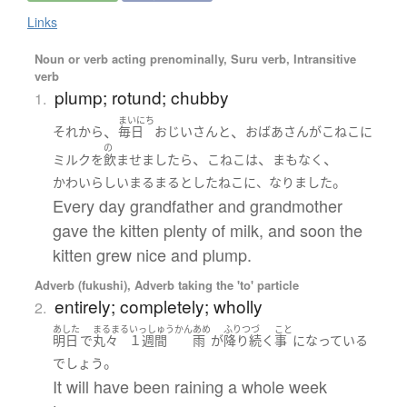
Links
Noun or verb acting prenominally, Suru verb, Intransitive
verb
plump; rotund; chubby
1.
まいにち
、
、
それから
毎日
おじいさん
と
おばあさん
が
こねこ
に
の
、
、
、
ミルク
を
飲ませましたら
こねこ
は
まもなく
。
かわいらしい
まるまると
した
ねこ
に、なりました
Every day grandfather and grandmother
gave the kitten plenty of milk, and soon the
kitten grew nice and plump.
Adverb (fukushi), Adverb taking the 'to' particle
entirely; completely; wholly
2.
あした
まるまる
いっしゅうかん
あめ
ふりつづ
こと
明日
で
丸々
１週間
雨
が
降り続く
事
になっている
。
でしょう
It will have been raining a whole week