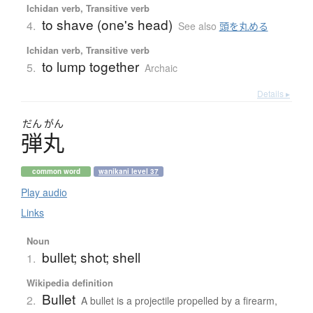
Ichidan verb, Transitive verb
to shave (one's head)
4.
See also
頭を丸める
Ichidan verb, Transitive verb
to lump together
5.
Archaic
Details ▸
だん
がん
弾丸
common word
wanikani level 37
Play audio
Links
Noun
bullet; shot; shell
1.
Wikipedia definition
Bullet
2.
A bullet is a projectile propelled by a firearm,