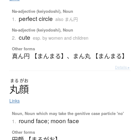
Na-adjective (keiyodoshi), Noun
perfect circle
1.
also まん円
Na-adjective (keiyodoshi), Noun
cute
2.
esp. by women and children
Other forms
真ん円 【まんまる】
、
まん丸 【まんまる】
Details ▸
まる
がお
丸顔
Links
Noun, Noun which may take the genitive case particle 'no'
round face; moon face
1.
Other forms
円顔 【まるがお】