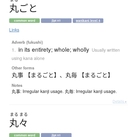
丸
ご
と
common word
jlpt n1
wanikani level 4
Links
Adverb (fukushi)
in its entirety; whole; wholly
1.
Usually written
using kana alone
Other forms
丸事 【まるごと】
、
丸毎 【まるごと】
Notes
丸事: Irregular kanji usage. 丸毎: Irregular kanji usage.
Details ▸
まる
まる
丸々
common word
jlpt n1