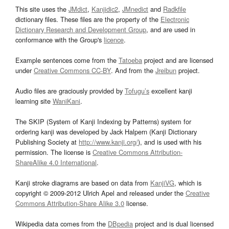
This site uses the
JMdict
,
Kanjidic2
,
JMnedict
and
Radkfile
dictionary files. These files are the property of the
Electronic
Dictionary Research and Development Group
, and are used in
conformance with the Group's
licence
.
Example sentences come from the
Tatoeba
project and are licensed
under
Creative Commons CC-BY
. And from the
Jreibun
project.
Audio files are graciously provided by
Tofugu’s
excellent kanji
learning site
WaniKani
.
The SKIP (System of Kanji Indexing by Patterns) system for
ordering kanji was developed by Jack Halpern (Kanji Dictionary
Publishing Society at
http://www.kanji.org/
), and is used with his
permission. The license is
Creative Commons Attribution-
ShareAlike 4.0 International
.
Kanji stroke diagrams are based on data from
KanjiVG
, which is
copyright © 2009-2012 Ulrich Apel and released under the
Creative
Commons Attribution-Share Alike 3.0
license.
Wikipedia data comes from the
DBpedia
project and is dual licensed