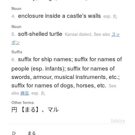
Noun
enclosure inside a castle's walls
4.
esp. 丸
Noun
soft-shelled turtle
5.
Kansai dialect
,
See also
スッ
ポン
Suffix
suffix for ship names; suffix for names of
6.
people (esp. infants); suffix for names of
swords, armour, musical instruments, etc.;
suffix for names of dogs, horses, etc.
See
also
麻呂
,
esp. 丸
Other forms
円 【まる】
、
マル
Details ▸
ひ
まる