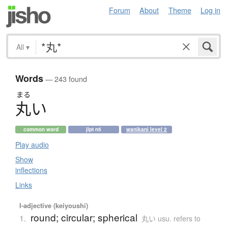
Forum
About
Theme
Log in
All
▾
Words
— 243 found
まる
丸
い
common word
jlpt n5
wanikani level 2
Play audio
Show
inflections
Links
I-adjective (keiyoushi)
round; circular; spherical
1.
丸い usu. refers to