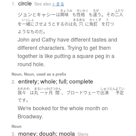
circle
1.
See also
○ まる
きょうみ
せいかく
ちが
ふたり
ジョン
キャシー
。
と
は
興味
も
性格
も
違う
その
二人
いっしょ
まる
あな
かくくぎ
う
を
一緒に
させよう
とする
の
は
丸
穴
に
角釘
を
打つ
。
ような
もの
だ
John and Cathy have different tastes and
different characters. Trying to get them
together is like putting a square peg in a
round hole.
Noun, Noun, used as a prefix
entirety; whole; full; complete
2.
われわれ
まる
いっかげつ
かん
しゅつえん
よてい
、
我々
は
丸
一ヶ月
間
ブロードウェー
で
出演
予定
。
です
We're booked for the whole month on
Broadway.
Noun
money; dough; moola
3.
Slang