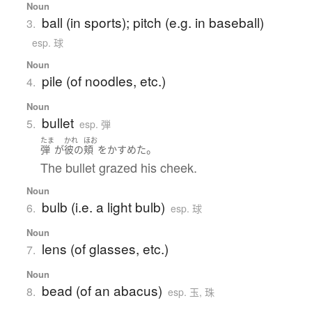
Noun
ball (in sports); pitch (e.g. in baseball)
3.
esp. 球
Noun
pile (of noodles, etc.)
4.
Noun
bullet
5.
esp. 弾
たま
かれ
ほお
。
弾
が
彼の
頬
を
かすめた
The bullet grazed his cheek.
Noun
bulb (i.e. a light bulb)
6.
esp. 球
Noun
lens (of glasses, etc.)
7.
Noun
bead (of an abacus)
8.
esp. 玉, 珠