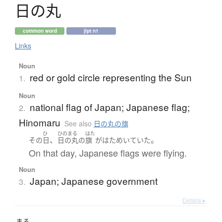
日
の
丸
common word
jlpt n1
Links
Noun
red or gold circle representing the Sun
1.
Noun
national flag of Japan; Japanese flag;
2.
Hinomaru
See also
日の丸の旗
ひ
ひのまる
はた
、
。
その
日
日の丸
の
旗
が
はためいていた
On that day, Japanese flags were flying.
Noun
Japan; Japanese government
3.
Details ▸
まる