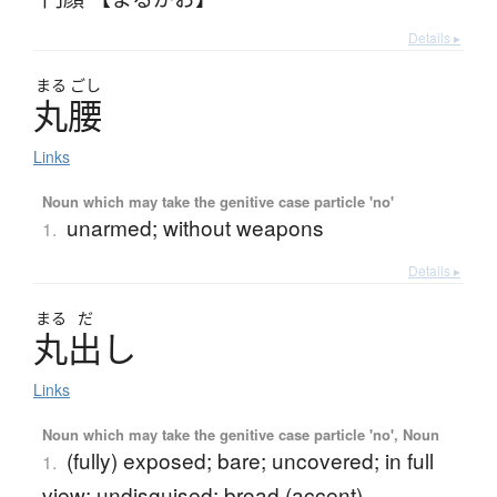
Details ▸
まる
ごし
丸腰
Links
Noun which may take the genitive case particle 'no'
unarmed; without weapons
1.
Details ▸
まる
だ
丸出
し
Links
Noun which may take the genitive case particle 'no', Noun
(fully) exposed; bare; uncovered; in full
1.
view; undisguised; broad (accent)