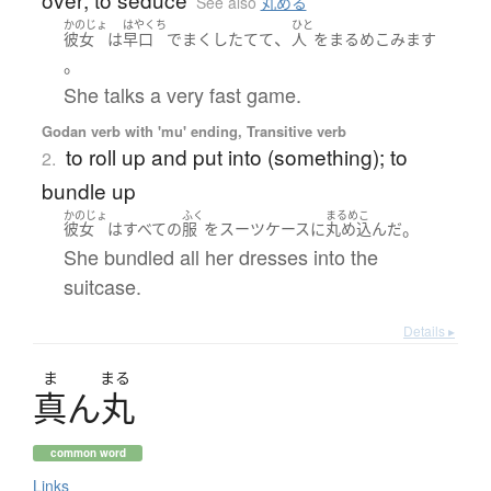
See also
丸める
かのじょ
はやくち
ひと
、
彼女
は
早口
で
まくしたてて
人
を
まるめこみます
。
She talks a very fast game.
Godan verb with 'mu' ending, Transitive verb
to roll up and put into (something); to
2.
bundle up
かのじょ
ふく
まるめこ
。
彼女
は
すべての
服
を
スーツケース
に
丸め込んだ
She bundled all her dresses into the
suitcase.
Details ▸
ま
まる
真
ん
丸
common word
Links