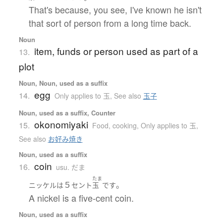
That's because, you see, I've known he isn't
that sort of person from a long time back.
Noun
item, funds or person used as part of a
13.
plot
Noun, Noun, used as a suffix
egg
14.
Only applies to 玉
,
See also
玉子
Noun, used as a suffix, Counter
okonomiyaki
15.
Food, cooking
,
Only applies to 玉
,
See also
お好み焼き
Noun, used as a suffix
coin
16.
usu. だま
たま
５
。
ニッケル
は
セント
玉
です
A nickel is a five-cent coin.
Noun, used as a suffix