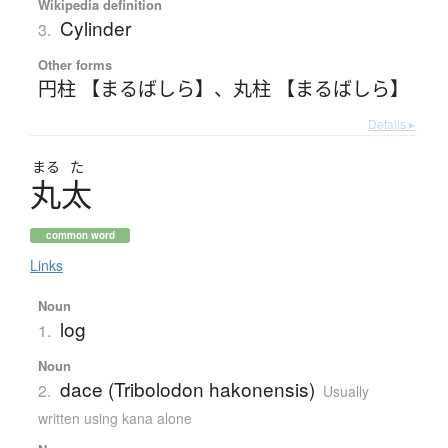
Wikipedia definition
Cylinder
3.
Other forms
円柱 【まるばしら】
、
丸柱 【まるばしら】
Details ▸
まる
た
丸太
common word
Links
Noun
log
1.
Noun
dace (Tribolodon hakonensis)
2.
Usually
written using kana alone