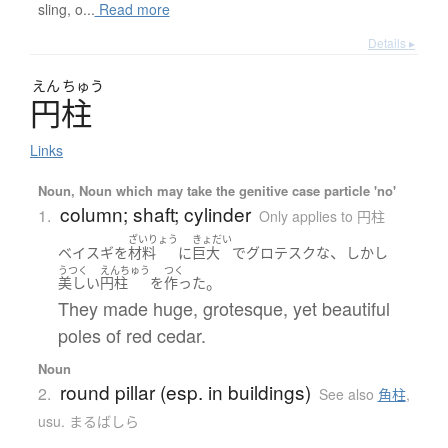
sling, o...
Read more
Details ▸
えん
ちゅう
円柱
Links
Noun, Noun which may take the genitive case particle 'no'
column; shaft; cylinder
1.
Only applies to 円柱
ざいりょう
きょだい
、
ベイスギ
を
材料
に
巨大
で
グロテスクな
しかし
うつく
えんちゅう
つく
。
美しい
円柱
を
作った
They made huge, grotesque, yet beautiful
poles of red cedar.
Noun
round pillar (esp. in buildings)
2.
See also
角柱
,
usu. まるばしら