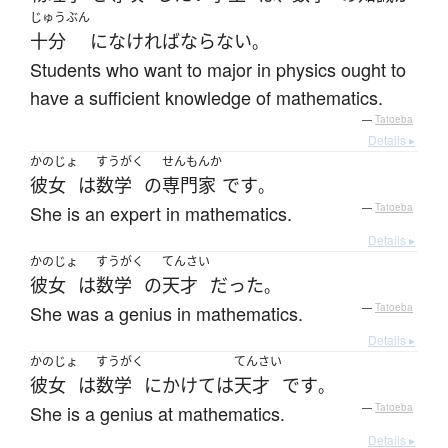
じゅうぶん
十分
に
なければならない
。
Students who want to major in physics ought to
have a sufficient knowledge of mathematics.
—
Tatoeba
Details ▸
かのじょ
すうがく
せんもんか
彼女
は
数学
の
専門家
です
。
She is an expert in mathematics.
—
Tatoeba
Details ▸
かのじょ
すうがく
てんさい
彼女
は
数学
の
天才
だった
。
She was a genius in mathematics.
—
Tatoeba
Details ▸
かのじょ
すうがく
てんさい
彼女
は
数学
にかけては
天才
です
。
She is a genius at mathematics.
—
Tatoeba
Details ▸