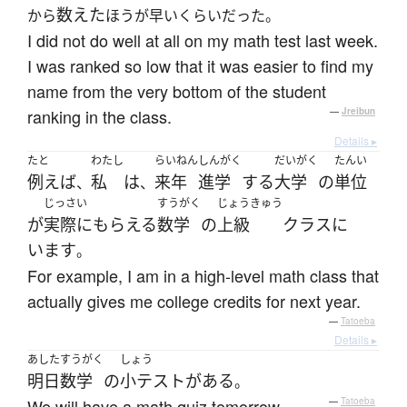
数えた
から
ほうが早いくらいだった。
I did not do well at all on my math test last week.
I was ranked so low that it was easier to find my
name from the very bottom of the student
ranking in the class.
—
Jreibun
Details ▸
たと
わたし
らいねん
しんがく
だいがく
たんい
例えば
私
は
来年
進学
する
大学
の
単位
、
、
じっさい
すうがく
じょうきゅう
が
実際に
もらえる
数学
の
上級
クラス
に
います
。
For example, I am in a high-level math class that
actually gives me college credits for next year.
—
Tatoeba
Details ▸
あした
すうがく
しょう
明日
数学
の
小テスト
が
ある
。
We will have a math quiz tomorrow.
—
Tatoeba