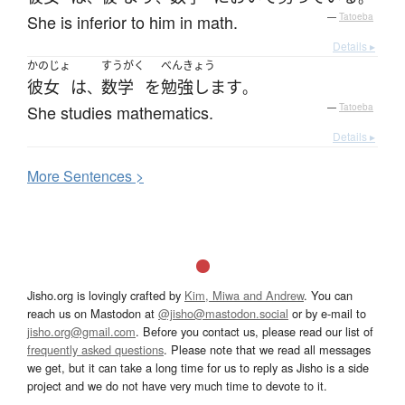
She is inferior to him in math.
—
Tatoeba
Details ▸
かのじょ
すうがく
べんきょう
彼女
は
数学
を
勉強します
、
。
She studies mathematics.
—
Tatoeba
Details ▸
More
S
entences >
Jisho.org is lovingly crafted by
Kim, Miwa and Andrew
. You can
reach us on Mastodon at
@jisho@mastodon.social
or by e-mail to
jisho.org@gmail.com
. Before you contact us, please read our list of
frequently asked questions
. Please note that we read all messages
we get, but it can take a long time for us to reply as Jisho is a side
project and we do not have very much time to devote to it.