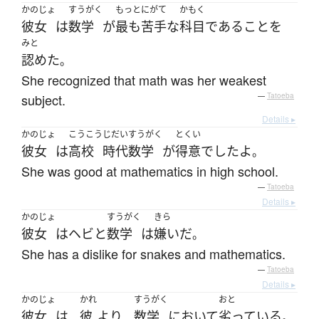
かのじょ
すうがく
もっと
にがて
かもく
彼女
は
数学
が
最も
苦手な
科目
である
こと
を
みと
認めた
。
She recognized that math was her weakest
subject.
—
Tatoeba
Details ▸
かのじょ
こうこう
じだい
すうがく
とくい
彼女
は
高校
時代
数学
が
得意
でした
よ
。
She was good at mathematics in high school.
—
Tatoeba
Details ▸
かのじょ
すうがく
きら
彼女
は
ヘビ
と
数学
は
嫌い
だ
。
She has a dislike for snakes and mathematics.
—
Tatoeba
Details ▸
かのじょ
かれ
すうがく
おと
彼女
は
彼
より
数学
において
劣っている
、
、
。