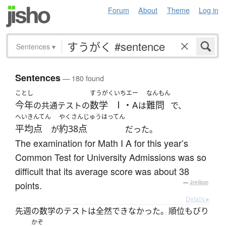
Forum
About
Theme
Log in
Sentences
▾
Sentences
— 180 found
ことし
すうがく
いちエー
なんもん
今年
数学
Ⅰ・A
難問
の共通テストの
は
で、
へいきんてん
やくさんじゅうはってん
平均点
約38点
が
だった。
The examination for Math I A for this year’s
Common Test for University Admissions was so
difficult that its average score was about 38
points.
—
Jreibun
Details ▸
先週の数学のテストは全然できなかった。順位もびり
かぞ