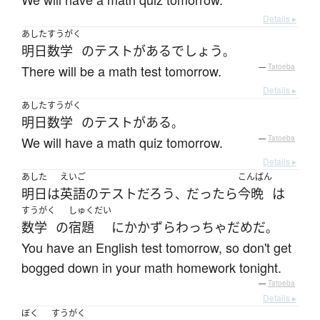
Details ▸
あした
すうがく
明日
数学
の
テスト
が
ある
でしょう
。
There will be a math test tomorrow.
—
Tatoeba
Details ▸
あした
すうがく
明日
数学
の
テスト
が
ある
。
We will have a math quiz tomorrow.
—
Tatoeba
Details ▸
あした
えいご
こんばん
明日
は
英語
の
テスト
だろう
だったら
今晩
は
、
すうがく
しゅくだい
数学
の
宿題
に
かかずらわっちゃ
だめ
だ
。
You have an English test tomorrow, so don't get
bogged down in your math homework tonight.
—
Tatoeba
Details ▸
ぼく
すうがく