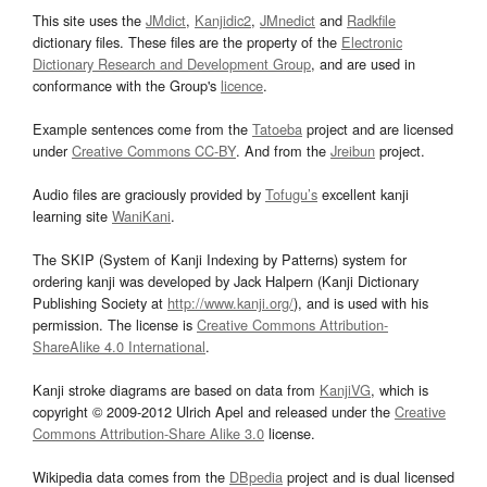
This site uses the
JMdict
,
Kanjidic2
,
JMnedict
and
Radkfile
dictionary files. These files are the property of the
Electronic
Dictionary Research and Development Group
, and are used in
conformance with the Group's
licence
.
Example sentences come from the
Tatoeba
project and are licensed
under
Creative Commons CC-BY
. And from the
Jreibun
project.
Audio files are graciously provided by
Tofugu’s
excellent kanji
learning site
WaniKani
.
The SKIP (System of Kanji Indexing by Patterns) system for
ordering kanji was developed by Jack Halpern (Kanji Dictionary
Publishing Society at
http://www.kanji.org/
), and is used with his
permission. The license is
Creative Commons Attribution-
ShareAlike 4.0 International
.
Kanji stroke diagrams are based on data from
KanjiVG
, which is
copyright © 2009-2012 Ulrich Apel and released under the
Creative
Commons Attribution-Share Alike 3.0
license.
Wikipedia data comes from the
DBpedia
project and is dual licensed