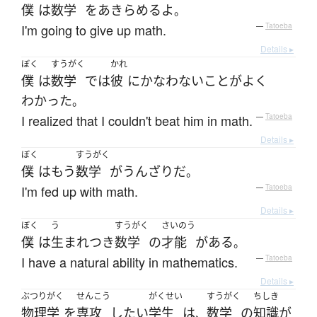
僕
は
数学
を
あきらめる
よ
。
I'm going to give up math.
—
Tatoeba
Details ▸
ぼく
すうがく
かれ
僕
は
数学
で
は
彼
に
かなわない
こと
が
よく
わかった
。
I realized that I couldn't beat him in math.
—
Tatoeba
Details ▸
ぼく
すうがく
僕
は
もう
数学
が
うんざり
だ
。
I'm fed up with math.
—
Tatoeba
Details ▸
ぼく
う
すうがく
さいのう
僕
は
生まれつき
数学
の
才能
が
ある
。
I have a natural ability in mathematics.
—
Tatoeba
Details ▸
ぶつりがく
せんこう
がくせい
すうがく
ちしき
物理学
を
専攻
したい
学生
は
数学
の
知識
が
、