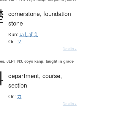
礎
cornerstone,
foundation
stone
Kun:
いしずえ
On:
ソ
Details ▸
es.
JLPT N3. Jōyō kanji, taught in grade
科
department,
course,
section
On:
カ
Details ▸