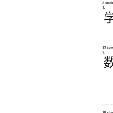
8 strok
1.
13 str
2.
18 str