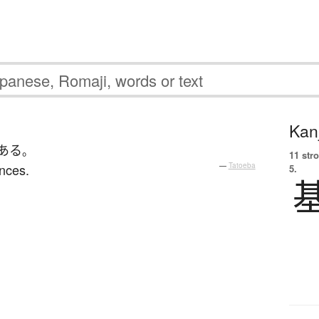
Kanj
ある
。
11 str
ences.
—
Tatoeba
5.