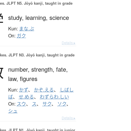
es.
JLPT N5. Jōyō kanji, taught in grade
学
study,
learning,
science
Kun:
まな.ぶ
On:
ガク
Details ▸
okes.
JLPT N3. Jōyō kanji, taught in grade
数
number,
strength,
fate,
law,
figures
Kun:
かず
、
かぞ.える
、
しばし
ば
、
せ.める
、
わずらわ.しい
On:
スウ
、
ス
、
サク
、
ソク
、
シュ
Details ▸
okes.
JLPT N1. Jōyō kanji, taught in junior