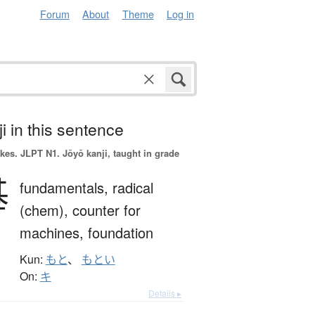
Forum
About
Theme
Log in
i in this sentence
okes.
JLPT N1. Jōyō kanji, taught in grade
基
fundamentals,
radical
(chem),
counter for
machines,
foundation
Kun:
もと
、
もとい
On:
キ
Details ▸