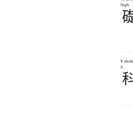
high.
9 strok
2.