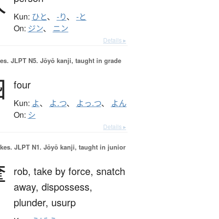
人
Kun:
ひと
、
-り
、
-と
On:
ジン
、
ニン
Details ▸
es.
JLPT N5. Jōyō kanji, taught in grade
四
four
Kun:
よ
、
よ.つ
、
よっ.つ
、
よん
On:
シ
Details ▸
okes.
JLPT N1. Jōyō kanji, taught in junior
奪
rob,
take by force,
snatch
away,
dispossess,
plunder,
usurp