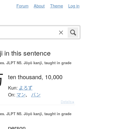
Forum
About
Theme
Log in
i in this sentence
es.
JLPT N5. Jōyō kanji, taught in grade
万
ten thousand,
10,000
Kun:
よろず
On:
マン
、
バン
Details ▸
es.
JLPT N5. Jōyō kanji, taught in grade
person