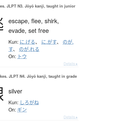
es.
JLPT N3. Jōyō kanji, taught in junior
逃
escape,
flee,
shirk,
evade,
set free
Kun:
に.げる
、
に.がす
、
のが.
す
、
のが.れる
On:
トウ
Details ▸
okes.
JLPT N4. Jōyō kanji, taught in grade
銀
silver
Kun:
しろがね
On:
ギン
Details ▸