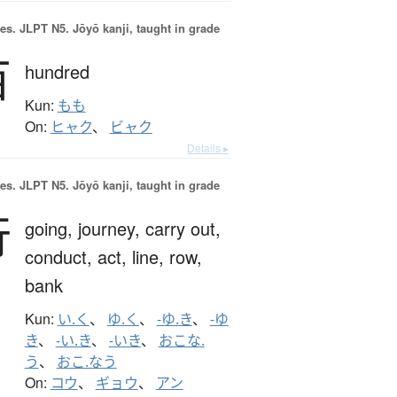
es.
JLPT N5. Jōyō kanji, taught in grade
百
hundred
Kun:
もも
On:
ヒャク
、
ビャク
Details ▸
es.
JLPT N5. Jōyō kanji, taught in grade
行
going,
journey,
carry out,
conduct,
act,
line,
row,
bank
Kun:
い.く
、
ゆ.く
、
-ゆ.き
、
-ゆ
き
、
-い.き
、
-いき
、
おこな.
う
、
おこ.なう
On:
コウ
、
ギョウ
、
アン