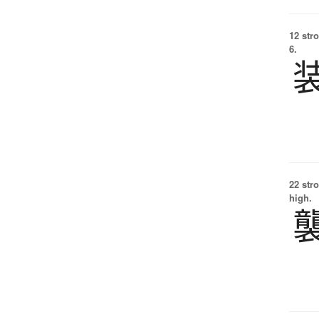
12 str
6.
22 str
high.