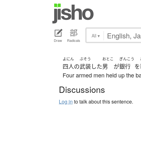
All
▾
Draw
Radicals
よにん
ぶそう
おとこ
ぎんこう
四人
の
武装
した
男
が
銀行
を
Four armed men held up the ba
Discussions
Log in
to talk about this sentence.