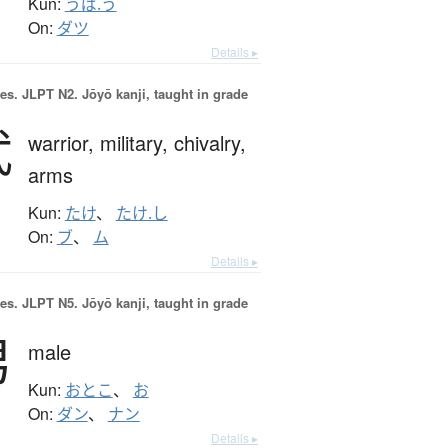
Kun:
うば.う
On:
ダツ
Details ▸
es.
JLPT N2. Jōyō kanji, taught in grade
武
warrior,
military,
chivalry,
arms
Kun:
たけ
、
たけ.し
On:
ブ
、
ム
Details ▸
es.
JLPT N5. Jōyō kanji, taught in grade
男
male
Kun:
おとこ
、
お
On:
ダン
、
ナン
Details ▸