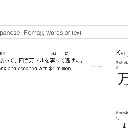
Kanj
おそ
うば
に
襲って
四
百万
ドル
を
奪って
逃げた
、
。
3 strok
nk and escaped with $4 million.
—
Tatoeba
2.
2 strok
1.