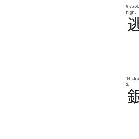
9 strok
high.
14 str
3.