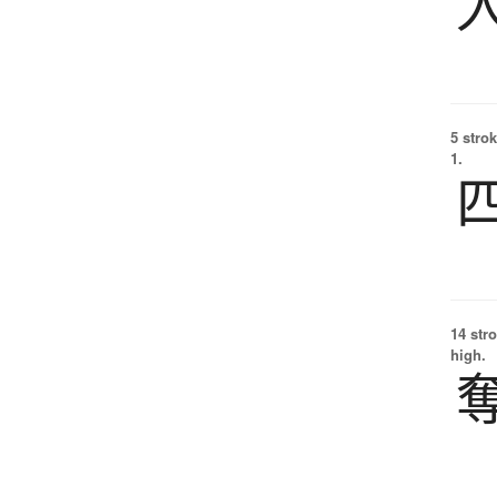
5 strok
1.
14 str
high.