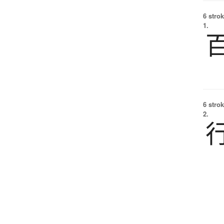
6 strok
1.
6 strok
2.