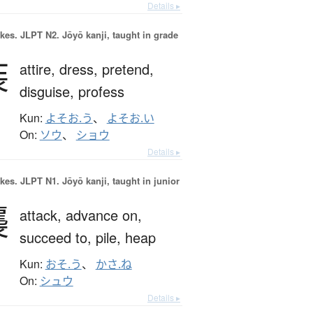
Details ▸
okes.
JLPT N2. Jōyō kanji, taught in grade
装
attire,
dress,
pretend,
disguise,
profess
Kun:
よそお.う
、
よそお.い
On:
ソウ
、
ショウ
Details ▸
okes.
JLPT N1. Jōyō kanji, taught in junior
襲
attack,
advance on,
succeed to,
pile,
heap
Kun:
おそ.う
、
かさ.ね
On:
シュウ
Details ▸