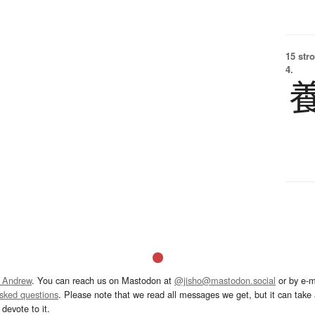
15 str
4.
 Andrew
. You can reach us on Mastodon at
@jisho@mastodon.social
or by e-m
asked questions
. Please note that we read all messages we get, but it can take a
devote to it.