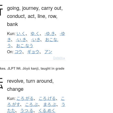
行
going,
journey,
carry out,
conduct,
act,
line,
row,
bank
Kun:
い.く
、
ゆ.く
、
-ゆ.き
、
-ゆ
き
、
-い.き
、
-いき
、
おこな.
う
、
おこ.なう
On:
コウ
、
ギョウ
、
アン
Details ▸
okes.
JLPT N4. Jōyō kanji, taught in grade
転
revolve,
turn around,
change
Kun:
ころ.がる
、
ころ.げる
、
こ
ろ.がす
、
ころ.ぶ
、
まろ.ぶ
、
う
たた
、
うつ.る
、
くる.めく