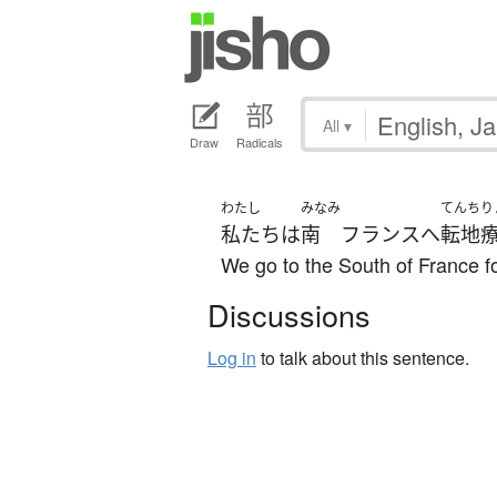
All
▾
Draw
Radicals
わたし
みなみ
てんちり
私たち
は
南
フランス
へ
転地
We go to the South of France fo
Discussions
Log in
to talk about this sentence.