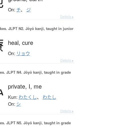
地
On:
チ
、
ジ
Details ▸
okes.
JLPT N2. Jōyō kanji, taught in junior
療
heal,
cure
On:
リョウ
Details ▸
es.
JLPT N4. Jōyō kanji, taught in grade
私
private,
I,
me
Kun:
わたくし
、
わたし
On:
シ
Details ▸
es.
JLPT N5. Jōyō kanji, taught in grade