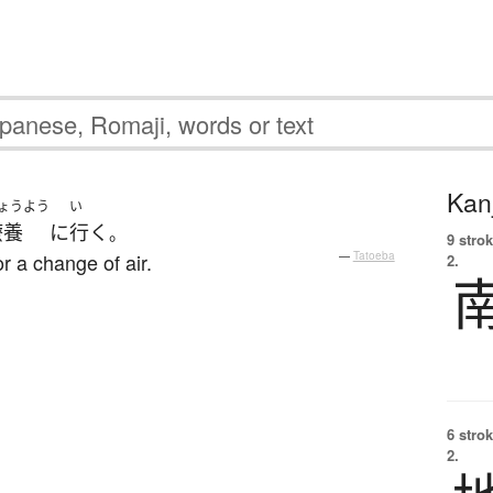
Kanj
ょうよう
い
療養
に
行く
。
9 strok
r a change of air.
—
Tatoeba
2.
6 strok
2.