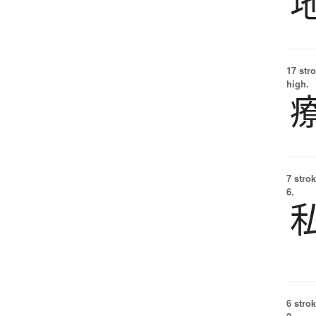
17 str
high.
7 strok
6.
6 strok