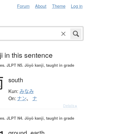
Forum
About
Theme
Log in
i in this sentence
es.
JLPT N5. Jōyō kanji, taught in grade
南
south
Kun:
みなみ
On:
ナン
、
ナ
Details ▸
es.
JLPT N4. Jōyō kanji, taught in grade
ground,
earth