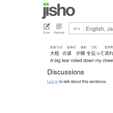
All
▾
Draw
Radicals
おおつぶ
なみだ
ほお
つた
なが
大粒
の
涙
が
頬
を
伝って
流
A big tear rolled down my chee
Discussions
Log in
to talk about this sentence.