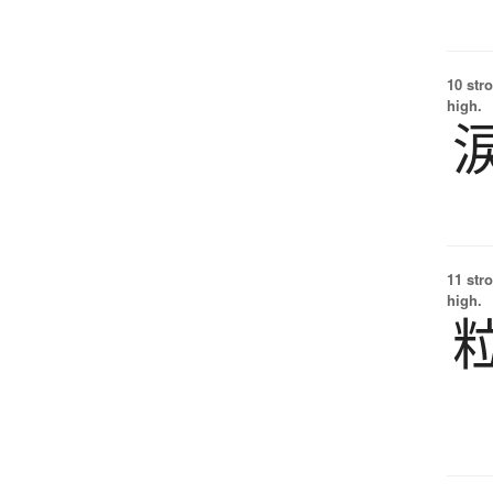
10 str
high.
11 str
high.