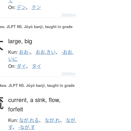
て
On:
デン
、
テン
Details ▸
es.
JLPT N5. Jōyō kanji, taught in grade
大
large,
big
Kun:
おお-
、
おお.きい
、
-おお.
いに
On:
ダイ
、
タイ
Details ▸
okes.
JLPT N3. Jōyō kanji, taught in grade
流
current,
a sink,
flow,
forfeit
Kun:
なが.れる
、
なが.れ
、
なが.
す
、
-なが.す