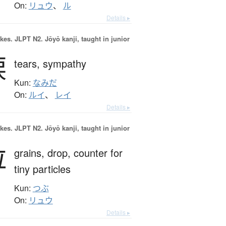
On:
リュウ
、
ル
Details ▸
okes.
JLPT N2. Jōyō kanji, taught in junior
涙
tears,
sympathy
Kun:
なみだ
On:
ルイ
、
レイ
Details ▸
okes.
JLPT N2. Jōyō kanji, taught in junior
粒
grains,
drop,
counter for
tiny particles
Kun:
つぶ
On:
リュウ
Details ▸