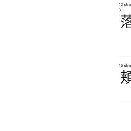
12 str
3.
15 str