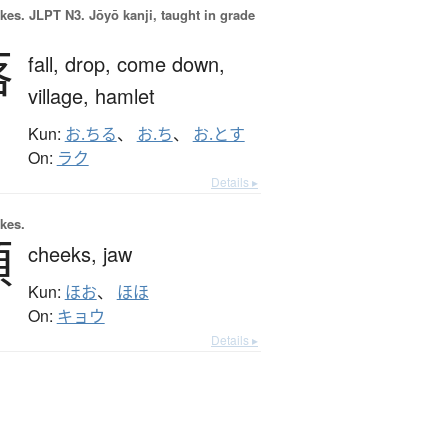
okes.
JLPT N3. Jōyō kanji, taught in grade
落
fall,
drop,
come down,
village,
hamlet
Kun:
お.ちる
、
お.ち
、
お.とす
On:
ラク
Details ▸
okes.
頬
cheeks,
jaw
Kun:
ほお
、
ほほ
On:
キョウ
Details ▸