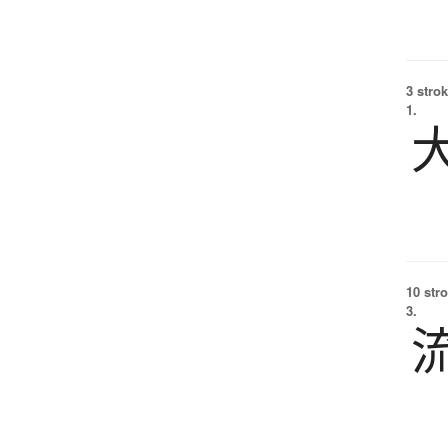
3 strok
1.
10 str
3.