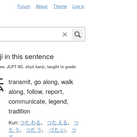
Forum
About
Theme
Log in
i in this sentence
es.
JLPT N3. Jōyō kanji, taught in grade
伝
transmit,
go along,
walk
along,
follow,
report,
communicate,
legend,
tradition
Kun:
つた.わる
、
つた.える
、
つ
た.う
、
つだ.う
、
-づた.い
、
つ