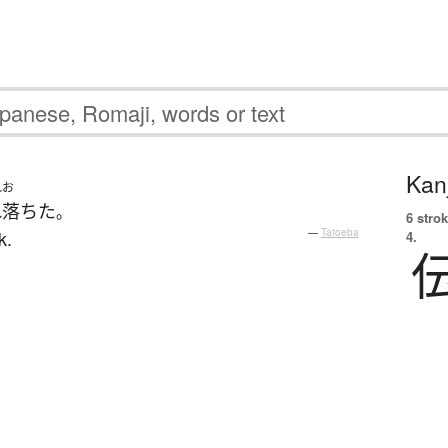
Kanj
れお
れ落ちた
。
6 strok
k.
—
Tatoeba
4.