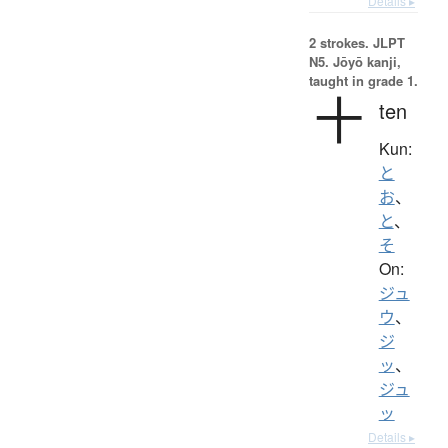
Details ▸
2 strokes.
JLPT
N5. Jōyō kanji,
taught in grade 1.
十
ten
Kun:
と
お
、
と
、
そ
On:
ジュ
ウ
、
ジ
ッ
、
ジュ
ッ
Details ▸