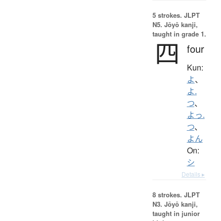
5 strokes.
JLPT
N5. Jōyō kanji,
taught in grade 1.
四
four
Kun:
よ
、
よ.
つ
、
よっ.
つ
、
よん
On:
シ
Details ▸
8 strokes.
JLPT
N3. Jōyō kanji,
taught in junior