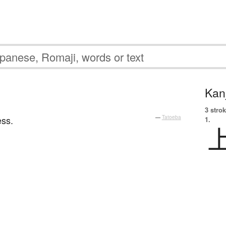
Kanj
3 strok
ess.
—
Tatoeba
1.