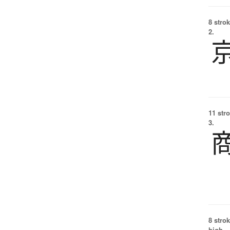
8 strok
2.
11 str
3.
8 strok
high.