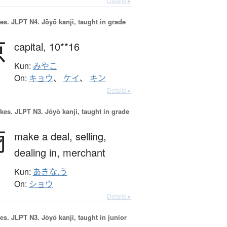
Details ▸
es.
JLPT N4. Jōyō kanji, taught in grade
京
capital,
10**16
Kun:
みやこ
On:
キョウ
、
ケイ
、
キン
Details ▸
okes.
JLPT N3. Jōyō kanji, taught in grade
商
make a deal,
selling,
dealing in,
merchant
Kun:
あきな.う
On:
ショウ
Details ▸
es.
JLPT N3. Jōyō kanji, taught in junior