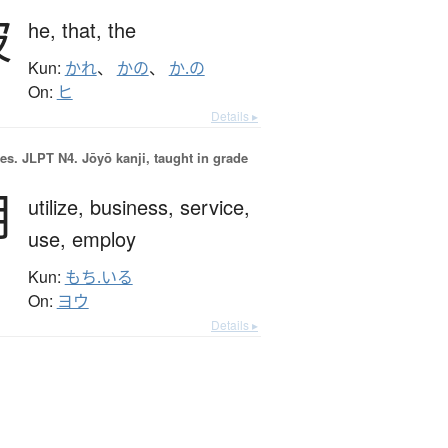
彼
he,
that,
the
Kun:
かれ
、
かの
、
か.の
On:
ヒ
Details ▸
es.
JLPT N4. Jōyō kanji, taught in grade
用
utilize,
business,
service,
use,
employ
Kun:
もち.いる
On:
ヨウ
Details ▸