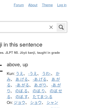
Forum
About
Theme
Log in
i in this sentence
es.
JLPT N5. Jōyō kanji, taught in grade
上
above,
up
Kun:
うえ
、
-うえ
、
うわ-
、
か
み
、
あ.げる
、
-あ.げる
、
あ.が
る
、
-あ.がる
、
あ.がり
、
-あ.が
り
、
のぼ.る
、
のぼ.り
、
のぼ.せ
る
、
のぼ.す
、
たてまつ.る
On:
ジョウ
、
ショウ
、
シャン