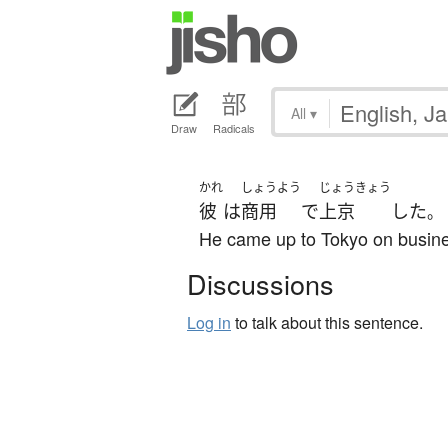
All
▾
Draw
Radicals
かれ
しょうよう
じょうきょう
彼
は
商用
で
上京
した
。
He came up to Tokyo on busin
Discussions
Log in
to talk about this sentence.