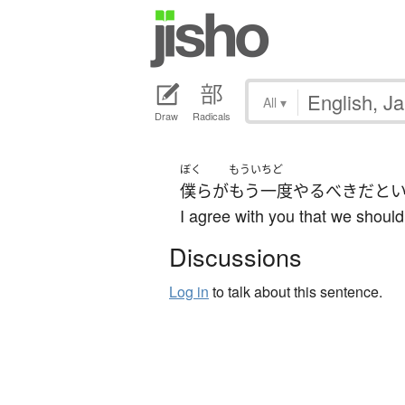
All
▾
Draw
Radicals
ぼく
もういちど
僕ら
が
もう一度
やる
べき
だ
と
I agree with you that we should
Discussions
Log in
to talk about this sentence.