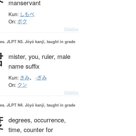
manservant
Kun:
しもべ
On:
ボク
Details ▸
es.
JLPT N3. Jōyō kanji, taught in grade
君
mister,
you,
ruler,
male
name suffix
Kun:
きみ
、
-ぎみ
On:
クン
Details ▸
es.
JLPT N4. Jōyō kanji, taught in grade
度
degrees,
occurrence,
time,
counter for