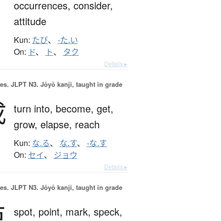
occurrences,
consider,
attitude
Kun:
たび
、
-た.い
On:
ド
、
ト
、
タク
Details ▸
es.
JLPT N3. Jōyō kanji, taught in grade
成
turn into,
become,
get,
grow,
elapse,
reach
Kun:
な.る
、
な.す
、
-な.す
On:
セイ
、
ジョウ
Details ▸
es.
JLPT N3. Jōyō kanji, taught in grade
点
spot,
point,
mark,
speck,