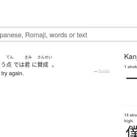
Kanj
てん
きみ
さんせい
いう
点
で
は
君
に
賛成
。
1 strok
 try again.
—
Tatoeba
14 str
high.