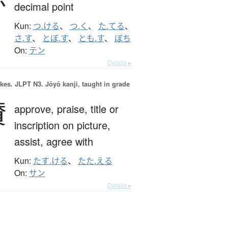
decimal point
Kun:
つ.ける
、
つ.く
、
た.てる
、
さ.す
、
とぼ.す
、
とも.す
、
ぼち
On:
テン
Details ▸
okes.
JLPT N3. Jōyō kanji, taught in grade
賛
approve,
praise,
title or
inscription on picture,
assist,
agree with
Kun:
たす.ける
、
たた.える
On:
サン
Details ▸