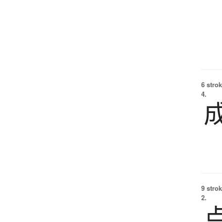
6 strok
4.
9 strok
2.