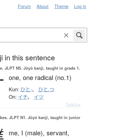
Forum
About
Theme
Log in
i in this sentence
e.
JLPT N5. Jōyō kanji, taught in grade 1.
一
one,
one radical (no.1)
Kun:
ひと-
、
ひと.つ
On:
イチ
、
イツ
Details ▸
okes.
JLPT N1. Jōyō kanji, taught in junior
僕
me,
I (male),
servant,