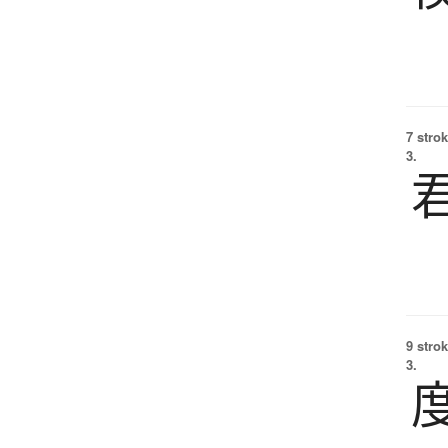
7 strok
3.
9 strok
3.