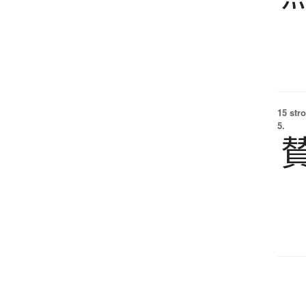
15 str
5.