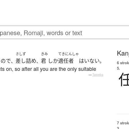
Kanj
さしず
きみ
てきにんしゃ
る
ので
差し詰め
君
しか
適任者
は
いない
、
、
。
6 strok
 on, so after all you are the only suitable
5.
—
Tatoeba
7 strok
3.