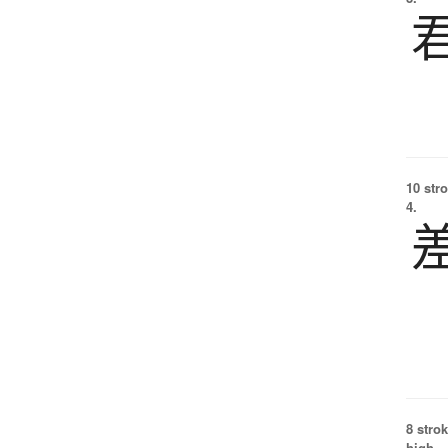
10 str
4.
8 strok
high.