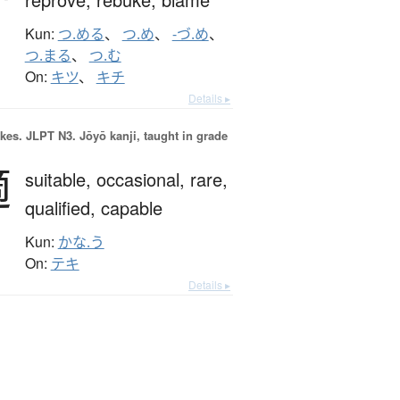
Kun:
つ.める
、
つ.め
、
-づ.め
、
つ.まる
、
つ.む
On:
キツ
、
キチ
Details ▸
okes.
JLPT N3. Jōyō kanji, taught in grade
適
suitable,
occasional,
rare,
qualified,
capable
Kun:
かな.う
On:
テキ
Details ▸