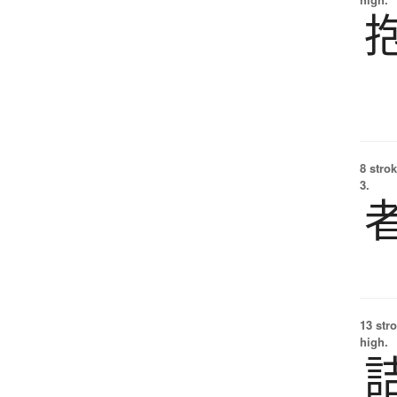
8 strok
3.
13 str
high.