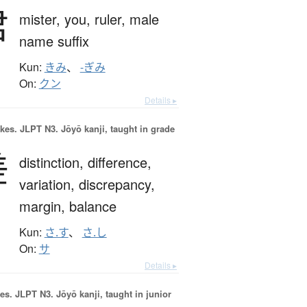
君
mister,
you,
ruler,
male
name suffix
Kun:
きみ
、
-ぎみ
On:
クン
Details ▸
okes.
JLPT N3. Jōyō kanji, taught in grade
差
distinction,
difference,
variation,
discrepancy,
margin,
balance
Kun:
さ.す
、
さ.し
On:
サ
Details ▸
es.
JLPT N3. Jōyō kanji, taught in junior