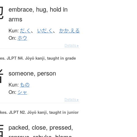
抱
embrace,
hug,
hold in
arms
Kun:
だ.く
、
いだ.く
、
かか.える
On:
ホウ
Details ▸
es.
JLPT N4. Jōyō kanji, taught in grade
者
someone,
person
Kun:
もの
On:
シャ
Details ▸
okes.
JLPT N2. Jōyō kanji, taught in junior
詰
packed,
close,
pressed,
reprove,
rebuke,
blame