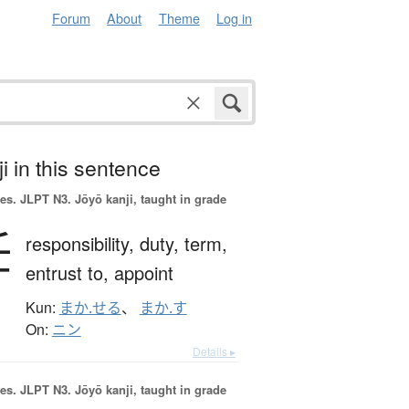
Forum
About
Theme
Log in
i in this sentence
es.
JLPT N3. Jōyō kanji, taught in grade
任
responsibility,
duty,
term,
entrust to,
appoint
Kun:
まか.せる
、
まか.す
On:
ニン
Details ▸
es.
JLPT N3. Jōyō kanji, taught in grade