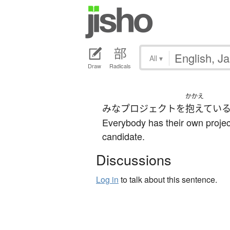
All
▾
Draw
Radicals
かかえ
みな
プロジェクト
を
抱えてい
Everybody has their own projects
candidate.
Discussions
Log in
to talk about this sentence.