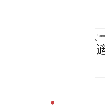
14 str
5.