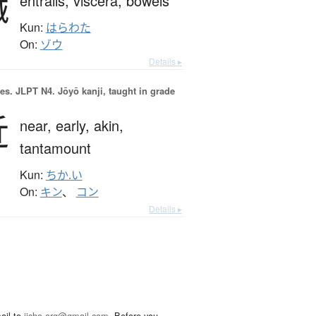
臓
entrails,
viscera,
bowels
Kun:
はらわた
On:
ゾウ
Details ▸
es.
JLPT N4. Jōyō kanji, taught in grade
近
near,
early,
akin,
tantamount
Kun:
ちか.い
On:
キン
、
コン
Details ▸
ail to
jisho.org@gmail.com
. Before you