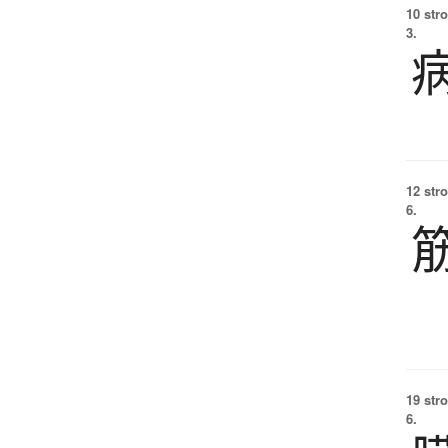
10 str
3.
12 str
6.
19 str
6.