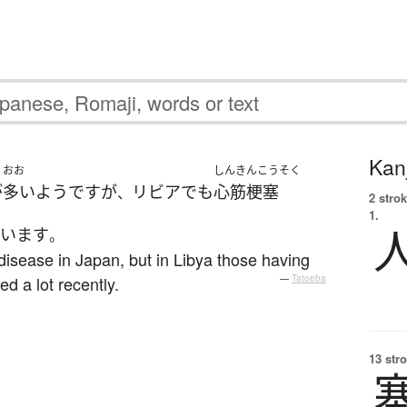
Kanj
おお
しんきんこうそく
が
多い
よう
です
が
リビア
でも
心筋梗塞
、
2 strok
1.
ています
。
disease in Japan, but in Libya those having
d a lot recently.
—
Tatoeba
13 str