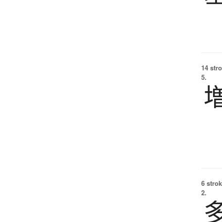
14 str
5.
6 strok
2.