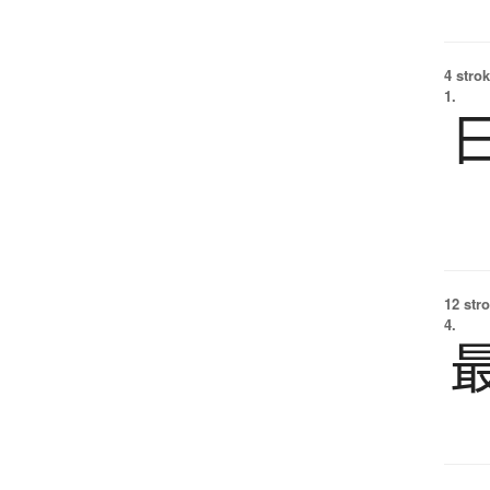
4 strok
1.
12 str
4.