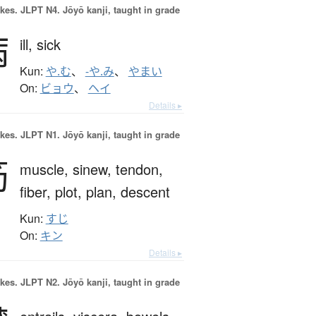
okes.
JLPT N4. Jōyō kanji, taught in grade
病
ill,
sick
Kun:
や.む
、
-や.み
、
やまい
On:
ビョウ
、
ヘイ
Details ▸
okes.
JLPT N1. Jōyō kanji, taught in grade
筋
muscle,
sinew,
tendon,
fiber,
plot,
plan,
descent
Kun:
すじ
On:
キン
Details ▸
okes.
JLPT N2. Jōyō kanji, taught in grade