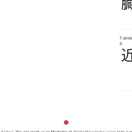
7 strok
2.
 Andrew
. You can reach us on Mastodon at
@jisho@mastodon.social
or by e-m