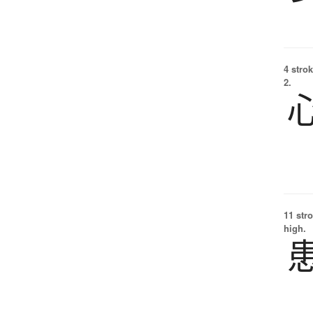
4 strok
2.
11 str
high.