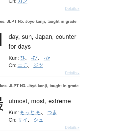
On:
カン
Details ▸
es.
JLPT N5. Jōyō kanji, taught in grade
日
day,
sun,
Japan,
counter
for days
Kun:
ひ
、
-び
、
-か
On:
ニチ
、
ジツ
Details ▸
okes.
JLPT N3. Jōyō kanji, taught in grade
最
utmost,
most,
extreme
Kun:
もっと.も
、
つま
On:
サイ
、
シュ
Details ▸