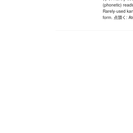
(phonetic) read
Rarely-used kan
form. 点頭く: Atej