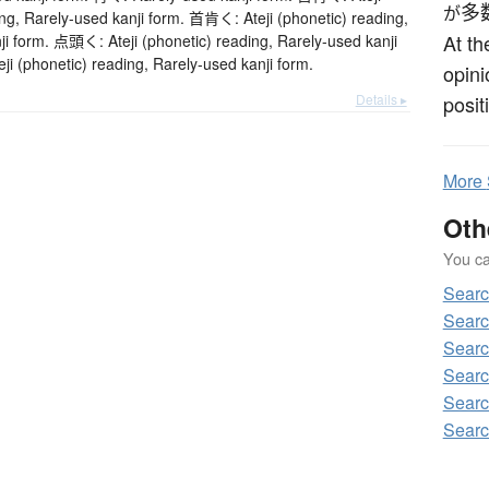
多
が
ing, Rarely-used kanji form. 首肯く: Ateji (phonetic) reading,
At th
ji form. 点頭く: Ateji (phonetic) reading, Rarely-used kanji
i (phonetic) reading, Rarely-used kanji form.
opini
Details ▸
posit
More
Oth
You can
Sear
Sear
Sear
Sear
Sear
Sear