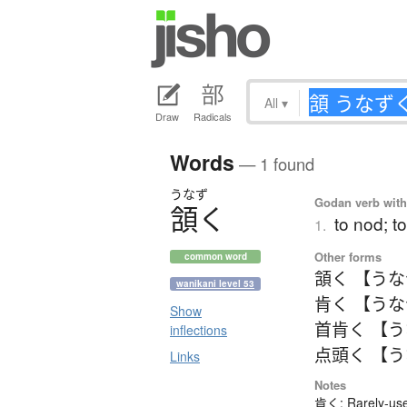
All
▾
Draw
Radicals
Words
— 1 found
うなず
Godan verb with 
頷
く
to nod; t
1.
Other forms
common word
頷く 【う
wanikani level 53
肯く 【う
Show
首肯く 【
inflections
点頭く 【
Links
Notes
肯く: Rarely-use