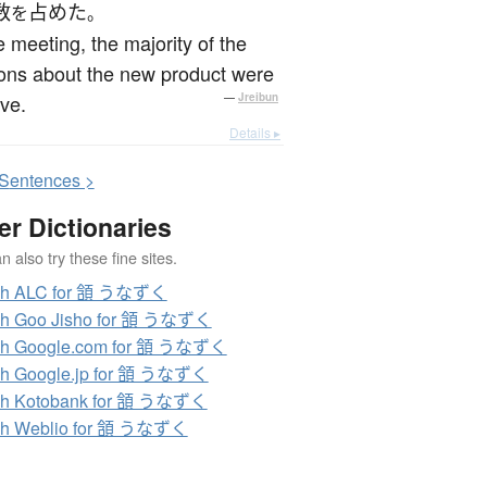
数
占めた
を
。
e meeting, the majority of the
ons about the new product were
ive.
—
Jreibun
Details ▸
S
entences >
er Dictionaries
 also try these fine sites.
ch ALC for 頷 うなずく
ch Goo Jisho for 頷 うなずく
ch Google.com for 頷 うなずく
ch Google.jp for 頷 うなずく
ch Kotobank for 頷 うなずく
ch Weblio for 頷 うなずく