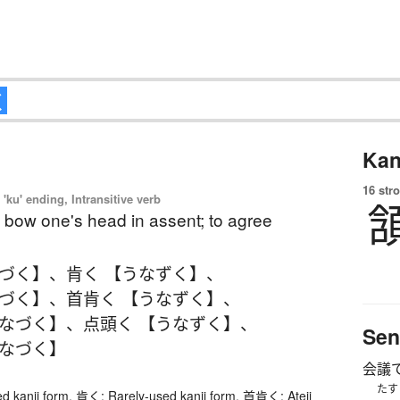
Kan
16 str
'ku' ending, Intransitive verb
o bow one's head in assent; to agree
なづく】
、
肯く 【うなずく】
、
なづく】
、
首肯く 【うなずく】
、
うなづく】
、
点頭く 【うなずく】
、
Sen
うなづく】
会議
たす
d kanji form. 肯く: Rarely-used kanji form. 首肯く: Ateji