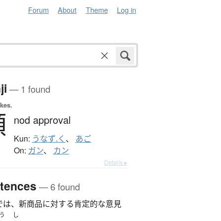
Forum
About
Theme
Log in
ji
— 1 found
okes.
頷
nod approval
Kun:
うなず.く
、
あご
On:
ガン
、
カン
Details ▸
tences
— 6 found
では、新商品に対する肯定的な意見
う
し