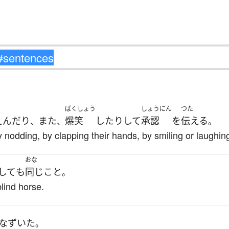
ばくしょう
しょうにん
つた
えんだり
また
爆笑
したり
して
承認
を
伝える
、
、
。
nodding, by clapping their hands, by smiling or laughin
おな
して
も
同じ
こと
。
lind horse.
なずいた
。