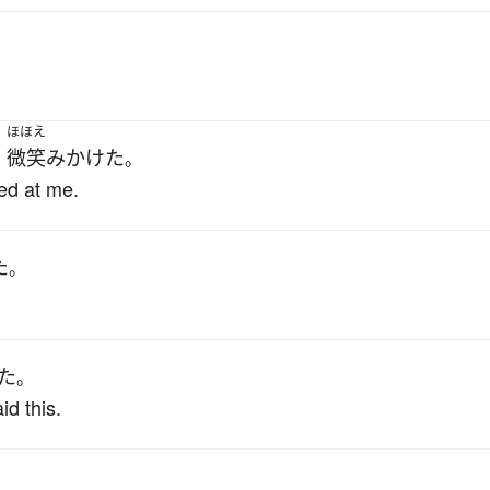
ほほえ
微笑みかけた
、
。
ed at me.
た
。
た
。
id this.