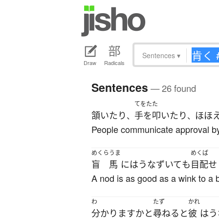
Sentences
▾
Draw
Radicals
Sentences
— 26 found
てをたた
頷いたり
手を叩いたり
ほほ
、
、
People communicate approval by 
めくら
うま
めくば
盲
馬
には
うなずいて
も
目配せ
A nod is as good as a wink to a b
わ
たず
かれ
分かります
か
と
尋ねる
と
彼
は
う