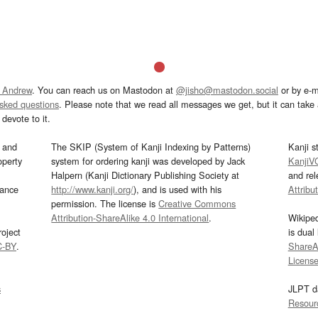
 Andrew
. You can reach us on Mastodon at
@jisho@mastodon.social
or by e-m
asked questions
. Please note that we read all messages we get, but it can take a
devote to it.
and
The SKIP (System of Kanji Indexing by Patterns)
Kanji s
operty
system for ordering kanji was developed by Jack
KanjiV
Halpern (Kanji Dictionary Publishing Society at
and re
mance
http://www.kanji.org/
), and is used with his
Attribu
permission. The license is
Creative Commons
Attribution-ShareAlike 4.0 International
.
Wikipe
oject
is dual
C-BY
.
ShareAl
Licens
s
JLPT d
Resour