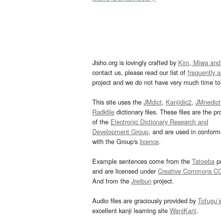
Jisho.org is lovingly crafted by
Kim, Miwa and
contact us, please read our list of
frequently 
project and we do not have very much time to 
This site uses the
JMdict
,
Kanjidic2
,
JMnedict
Radkfile
dictionary files. These files are the pr
of the
Electronic Dictionary Research and
Development Group
, and are used in confor
with the Group's
licence
.
Example sentences come from the
Tatoeba
pr
and are licensed under
Creative Commons C
And from the
Jreibun
project.
Audio files are graciously provided by
Tofugu’
excellent kanji learning site
WaniKani
.