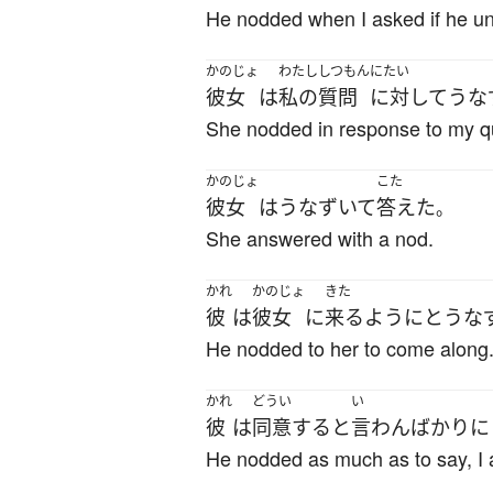
He nodded when I asked if he u
かのじょ
わたし
しつもん
にたい
彼女
は
私の
質問
に対して
うな
She nodded in response to my q
かのじょ
こた
彼女
は
うなずいて
答えた
。
She answered with a nod.
かれ
かのじょ
きた
彼
は
彼女
に
来る
ように
と
うな
He nodded to her to come along
かれ
どうい
い
彼
は
同意
する
と
言わんばかり
に
He nodded as much as to say, I 