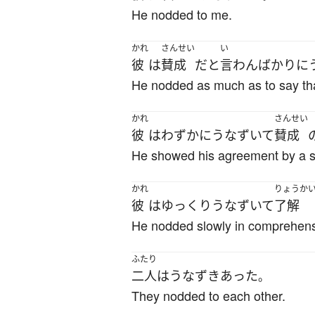
He nodded to me.
かれ
さんせい
い
彼
は
賛成
だ
と
言わんばかり
に
He nodded as much as to say th
かれ
さんせい
彼
は
わずかに
うなずいて
賛成
He showed his agreement by a sig
かれ
りょうか
彼
は
ゆっくり
うなずいて
了解
He nodded slowly in comprehens
ふたり
二人
は
うなずき
あった
。
They nodded to each other.