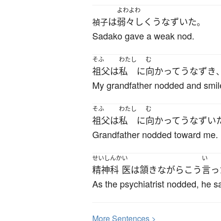
よわよわ
は
弱々しく
うなずいた
禎子
。
Sadako gave a weak nod.
そふ
わたし
む
祖父
は
私
に
向かって
うなずき
My grandfather nodded and smil
そふ
わたし
む
祖父
は
私
に
向かって
うなずい
Grandfather nodded toward me.
せいしんか
い
い
精神科
医
は
頷き
ながら
こう
言っ
As the psychiatrist nodded, he sa
More
S
entences >