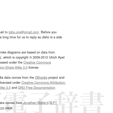
ail to
jisho.org@gmail.com
. Before you
 long time for us to reply as Jisho is a side
troke diagrams are based on data from
G
, which is copyright © 2009-2012 Ulrich Apel
leased under the
Creative Commons
tion-Share Alike 3.0
license.
dia data comes from the
DBpedia
project and
 licensed under
Creative Commons Attribution-
ike 3.0
and
GNU Free Documentation
e
.
ata comes from
Jonathan Waller‘s
JLPT
ces
page.