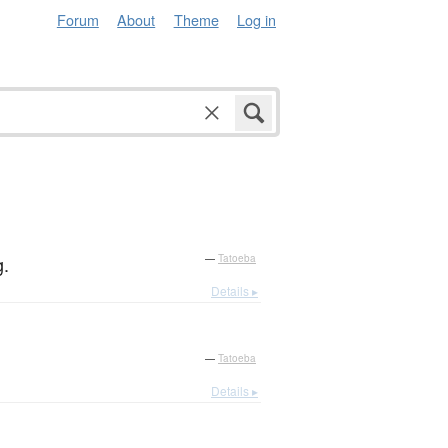
Forum
About
Theme
Log in
g.
—
Tatoeba
Details ▸
—
Tatoeba
Details ▸