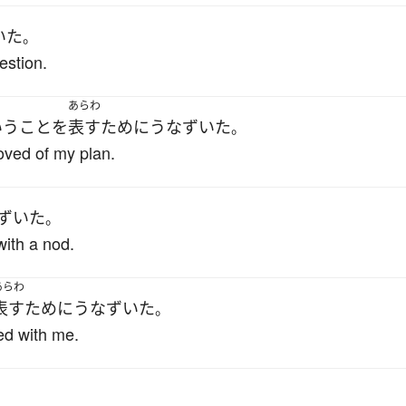
いた
。
estion.
あらわ
いう
こと
を
表す
ために
うなずいた
。
oved of my plan.
ずいた
。
ith a nod.
あらわ
表す
ために
うなずいた
。
ed with me.