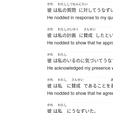
かれ
わたし
しつもん
にたい
彼
は
私の
質問
に対して
うなず
He nodded in response to my qu
かれ
わたし
けいかく
さんせい
彼
は
私の
計画
に
賛成
した
と
He nodded to show that he appr
かれ
わたし
彼
は
私の
いる
のに
気づいて
うな
He acknowledged my presence w
かれ
わたし
さんせい
彼
は
私
に
賛成
である
こと
を
He nodded to show that he agre
かれ
わたし
彼
は
私
に
うなずいた
。