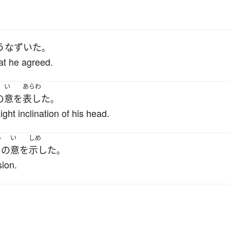
うなずいた
。
at he agreed.
い
あらわ
の
意
を
表した
。
ht inclination of his head.
い
い
しめ
の
意
を
示した
。
ion.