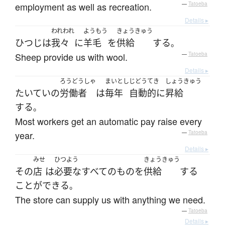
employment as well as recreation.
—
Tatoeba
Details ▸
われわれ
ようもう
きょうきゅう
ひつじ
は
我々
に
羊毛
を
供給
する
。
Sheep provide us with wool.
—
Tatoeba
Details ▸
ろうどうしゃ
まいとし
じどうてき
しょうきゅう
たいていの
労働者
は
毎年
自動的に
昇給
する
。
Most workers get an automatic pay raise every
year.
—
Tatoeba
Details ▸
みせ
ひつよう
きょうきゅう
その
店
は
必要な
すべての
もの
を
供給
する
ことができる
。
The store can supply us with anything we need.
—
Tatoeba
Details ▸