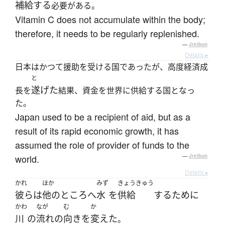
補給する
必要がある。
Vitamin C does not accumulate within the body;
therefore, it needs to be regularly replenished.
—
Jreibun
Details ▸
日本はかつて援助を受ける国であったが、高度経済成
と
遂げた
長を
結果、資金を世界に供給する国となっ
た。
Japan used to be a recipient of aid, but as a
result of its rapid economic growth, it has
assumed the role of provider of funds to the
world.
—
Jreibun
Details ▸
かれ
ほか
みず
きょうきゅう
彼ら
は
他の
ところ
へ
水
を
供給
する
ために
かわ
なが
む
か
川
の
流れ
の
向き
を
変えた
。