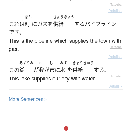
—
Tatoeba
Details ▸
まち
きょうきゅう
これ
は
町
に
ガス
を
供給
する
パイプライン
です
。
This is the pipeline which supplies the town with
gas.
—
Tatoeba
Details ▸
みずうみ
わ
し
みず
きょうきゅう
この
湖
が
我が
市
に
水
を
供給
する
。
This lake supplies our city with water.
—
Tatoeba
Details ▸
More
S
entences >