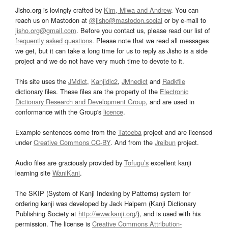
Jisho.org is lovingly crafted by
Kim, Miwa and Andrew
. You can
reach us on Mastodon at
@jisho@mastodon.social
or by e-mail to
jisho.org@gmail.com
. Before you contact us, please read our list of
frequently asked questions
. Please note that we read all messages
we get, but it can take a long time for us to reply as Jisho is a side
project and we do not have very much time to devote to it.
This site uses the
JMdict
,
Kanjidic2
,
JMnedict
and
Radkfile
dictionary files. These files are the property of the
Electronic
Dictionary Research and Development Group
, and are used in
conformance with the Group's
licence
.
Example sentences come from the
Tatoeba
project and are licensed
under
Creative Commons CC-BY
. And from the
Jreibun
project.
Audio files are graciously provided by
Tofugu’s
excellent kanji
learning site
WaniKani
.
The SKIP (System of Kanji Indexing by Patterns) system for
ordering kanji was developed by Jack Halpern (Kanji Dictionary
Publishing Society at
http://www.kanji.org/
), and is used with his
permission. The license is
Creative Commons Attribution-