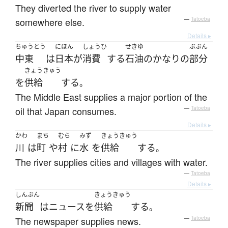
They diverted the river to supply water
somewhere else.
—
Tatoeba
Details ▸
ちゅうとう
にほん
しょうひ
せきゆ
ぶぶん
中東
は
日本
が
消費
する
石油
の
かなり
の
部分
きょうきゅう
を
供給
する
。
The Middle East supplies a major portion of the
oil that Japan consumes.
—
Tatoeba
Details ▸
かわ
まち
むら
みず
きょうきゅう
川
は
町
や
村
に
水
を
供給
する
。
The river supplies cities and villages with water.
—
Tatoeba
Details ▸
しんぶん
きょうきゅう
新聞
は
ニュース
を
供給
する
。
The newspaper supplies news.
—
Tatoeba