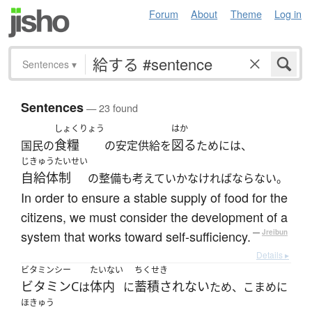
Forum
About
Theme
Log in
Sentences
▾
Sentences
— 23 found
しょくりょう
はか
食糧
図る
国民の
の安定供給を
ためには、
じきゅうたいせい
自給体制
の整備も考えていかなければならない。
In order to ensure a stable supply of food for the
citizens, we must consider the development of a
system that works toward self-sufficiency.
—
Jreibun
Details ▸
ビタミンシー
たいない
ちくせき
ビタミンC
体内
蓄積されない
は
に
ため、こまめに
ほきゅう