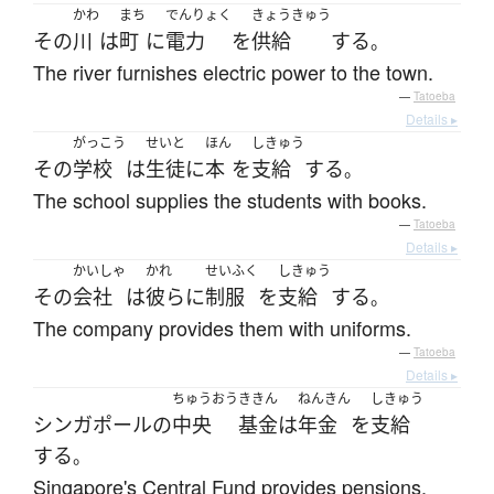
かわ
まち
でんりょく
きょうきゅう
その
川
は
町
に
電力
を
供給
する
。
The river furnishes electric power to the town.
—
Tatoeba
Details ▸
がっこう
せいと
ほん
しきゅう
その
学校
は
生徒
に
本
を
支給
する
。
The school supplies the students with books.
—
Tatoeba
Details ▸
かいしゃ
かれ
せいふく
しきゅう
その
会社
は
彼ら
に
制服
を
支給
する
。
The company provides them with uniforms.
—
Tatoeba
Details ▸
ちゅうおう
ききん
ねんきん
しきゅう
シンガポール
の
中央
基金
は
年金
を
支給
する
。
Singapore's Central Fund provides pensions.