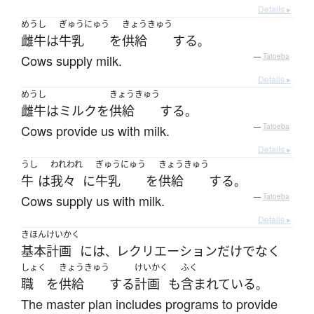
Details ▸
めうし
ぎゅうにゅう
きょうきゅう
雌牛
は
牛乳
を
供給
する
。
Cows supply milk.
—
Tatoeba
Details ▸
めうし
きょうきゅう
雌牛
は
ミルク
を
供給
する
。
Cows provide us with milk.
—
Tatoeba
Details ▸
うし
われわれ
ぎゅうにゅう
きょうきゅう
牛
は
我々
に
牛乳
を
供給
する
。
Cows supply us with milk.
—
Tatoeba
Details ▸
きほん
けいかく
基本
計画
には
レクリエーション
だけでなく
、
しょく
きょうきゅう
けいかく
ふく
職
を
供給
する
計画
も
含まれている
。
The master plan includes programs to provide