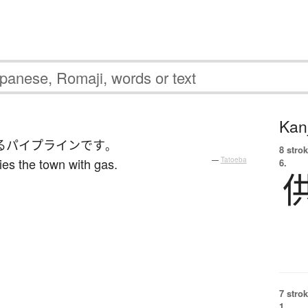
Kanj
る
パイプライン
です
。
8 strok
ies the town with gas.
—
Tatoeba
6.
7 strok
1.