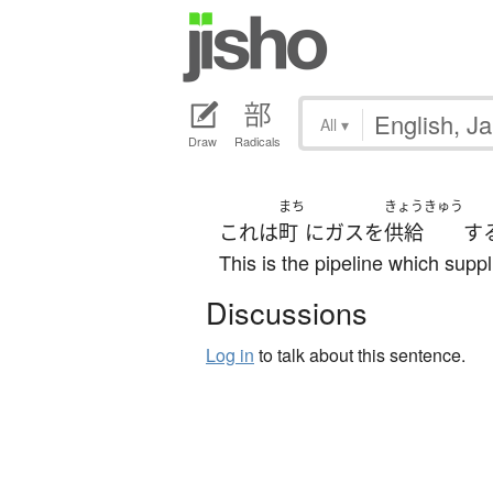
All
▾
Draw
Radicals
まち
きょうきゅう
これ
は
町
に
ガス
を
供給
す
This is the pipeline which suppl
Discussions
Log in
to talk about this sentence.