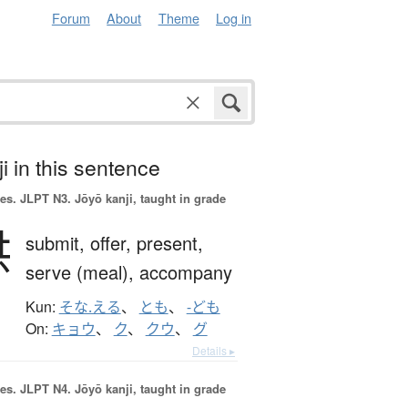
Forum
About
Theme
Log in
i in this sentence
es.
JLPT N3. Jōyō kanji, taught in grade
供
submit,
offer,
present,
serve (meal),
accompany
Kun:
そな.える
、
とも
、
-ども
On:
キョウ
、
ク
、
クウ
、
グ
Details ▸
es.
JLPT N4. Jōyō kanji, taught in grade