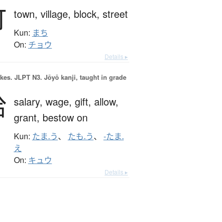
町
town,
village,
block,
street
Kun:
まち
On:
チョウ
Details ▸
okes.
JLPT N3. Jōyō kanji, taught in grade
給
salary,
wage,
gift,
allow,
grant,
bestow on
Kun:
たま.う
、
たも.う
、
-たま.
え
On:
キュウ
Details ▸