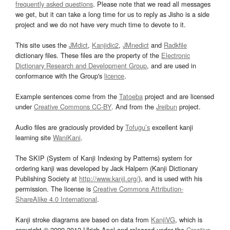
frequently asked questions
. Please note that we read all messages
we get, but it can take a long time for us to reply as Jisho is a side
project and we do not have very much time to devote to it.
This site uses the
JMdict
,
Kanjidic2
,
JMnedict
and
Radkfile
dictionary files. These files are the property of the
Electronic
Dictionary Research and Development Group
, and are used in
conformance with the Group's
licence
.
Example sentences come from the
Tatoeba
project and are licensed
under
Creative Commons CC-BY
. And from the
Jreibun
project.
Audio files are graciously provided by
Tofugu’s
excellent kanji
learning site
WaniKani
.
The SKIP (System of Kanji Indexing by Patterns) system for
ordering kanji was developed by Jack Halpern (Kanji Dictionary
Publishing Society at
http://www.kanji.org/
), and is used with his
permission. The license is
Creative Commons Attribution-
ShareAlike 4.0 International
.
Kanji stroke diagrams are based on data from
KanjiVG
, which is
copyright © 2009-2012 Ulrich Apel and released under the
Creative