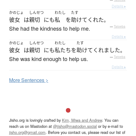
Details ▸
かのじょ
しんせつ
わたし
たす
彼女
は
親切
にも
私
を
助けて
くれた
。
She had the kindness to help me.
—
Tatoeba
Details ▸
かのじょ
しんせつ
わたし
たす
彼女
は
親切
にも
私たち
を
助けて
くれました
。
She was kind enough to help us.
—
Tatoeba
Details ▸
More
S
entences >
Jisho.org is lovingly crafted by
Kim, Miwa and Andrew
. You can
reach us on Mastodon at
@jisho@mastodon.social
or by e-mail to
jisho.org@gmail.com
. Before you contact us, please read our list of