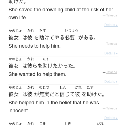
助けた
。
She saved the drowning child at the risk of her
own life.
—
Tatoeba
Details ▸
かのじょ
かれ
たす
ひつよう
彼女
は
彼
を
助けて
やる
必要
が
ある
。
She needs to help him.
—
Tatoeba
Details ▸
かのじょ
かれ
たす
彼女
は
彼ら
を
助け
たかった
。
She wanted to help them.
—
Tatoeba
Details ▸
かのじょ
かれ
むじつ
しん
かれ
たす
彼女
は
彼
が
無実
だ
と
信じて
彼
を
助けた
。
She helped him in the belief that he was
innocent.
—
Tatoeba
Details ▸
かのじょ
かれ
こま
とき
かれ