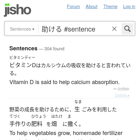
Forum
About
Theme
Log in
Sentences
▾
Sentences
— 304 found
ビタミンディー
ビタミンD
はカルシウムの吸収を助けると言われてい
る。
Vitamin D is said to help calcium absorption.
—
Jreibun
Details ▸
なま
生
野菜の成長を助けるために、
ごみを利用した
てづく
ひりょう
はたけ
ま
手作り
肥料
畑
撒く
の
を
に
。
To help vegetables grow, homemade fertilizer