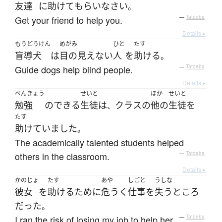
友達
に
助けて
もらい
なさい
。
Get your friend to help you.
—
Tatoeba
Details ▸
もうどうけん
めがみ
ひと
たす
盲導犬
は
目の見えない
人
を
助ける
。
Guide dogs help blind people.
—
Tatoeba
Details ▸
べんきょう
せいと
ほか
せいと
勉強
の
できる
生徒
は
クラス
の
他の
生徒
を
、
たす
助けていました
。
The academically talented students helped
others in the classroom.
—
Tatoeba
Details ▸
かのじょ
たす
あや
しごと
うしな
彼女
を
助ける
ために
危うく
仕事
を
失う
ところ
だった
。
I ran the risk of losing my job to help her.
—
Tatoeba