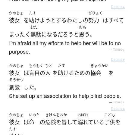
Details ▸
かのじょ
たす
どりょく
彼女
を
助けよう
とする
わたしの
努力
は
すべて
むだ
おも
まったく
無駄になる
だろう
と
思う
。
I'm afraid all my efforts to help her will be to no
purpose.
—
Tatoeba
Details ▸
かのじょ
もうもく
ひと
たす
きょうかい
彼女
は
盲目の
人
を
助ける
ため
の
協会
を
そうせつ
創設
した
。
She set up an association to help blind people.
—
Tatoeba
Details ▸
かのじょ
いのち
きけんをおか
おぼれ
こども
彼女
は
命
の
危険を冒して
溺れている
子供
を
たす