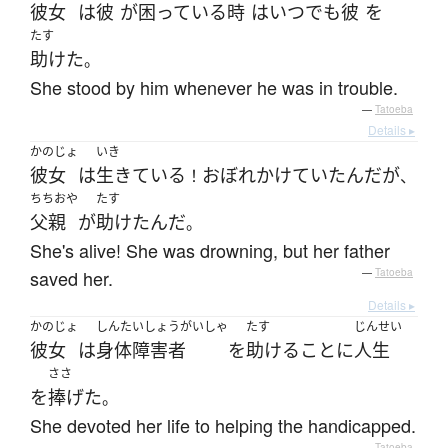
彼女
は
彼
が
困っている
時
は
いつでも
彼
を
たす
助けた
。
She stood by him whenever he was in trouble.
—
Tatoeba
Details ▸
かのじょ
いき
彼女
は
生きている
おぼれ
かけていた
んだ
が
！
、
ちちおや
たす
父親
が
助けた
んだ
。
She's alive! She was drowning, but her father
saved her.
—
Tatoeba
Details ▸
かのじょ
しんたいしょうがいしゃ
たす
じんせい
彼女
は
身体障害者
を
助ける
こと
に
人生
ささ
を
捧げた
。
She devoted her life to helping the handicapped.
—
Tatoeba