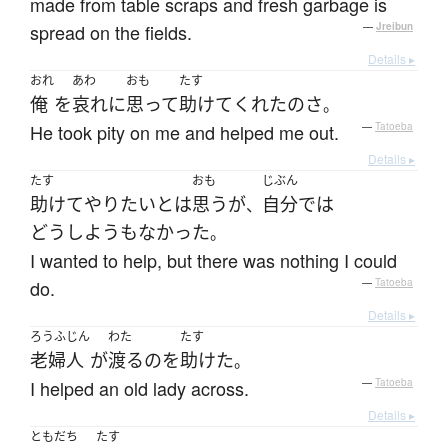
made from table scraps and fresh garbage is
spread on the fields.
—
Jreibun
Details ▸
おれ
あわ
おも
たす
俺
を
哀れに
思って
助けて
くれた
の
さ
。
He took pity on me and helped me out.
—
Tatoeba
Details ▸
たす
おも
じぶん
助けて
やり
たい
と
は
思う
が
自分で
は
、
どうしようもなかった
。
I wanted to help, but there was nothing I could
do.
—
Tatoeba
Details ▸
ろうふじん
わた
たす
老婦人
が
渡る
の
を
助けた
。
I helped an old lady across.
—
Tatoeba
Details ▸
ともだち
たす