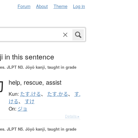
Forum
About
Theme
Log in
i in this sentence
es.
JLPT N3. Jōyō kanji, taught in grade
助
help,
rescue,
assist
Kun:
たす.ける
、
たす.かる
、
す.
ける
、
すけ
On:
ジョ
Details ▸
es.
JLPT N5. Jōyō kanji, taught in grade