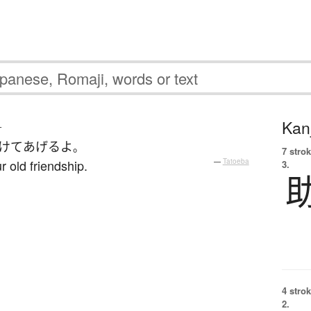
Kanj
す
けて
あげる
よ
。
7 strok
ur old friendship.
—
Tatoeba
3.
4 strok
2.