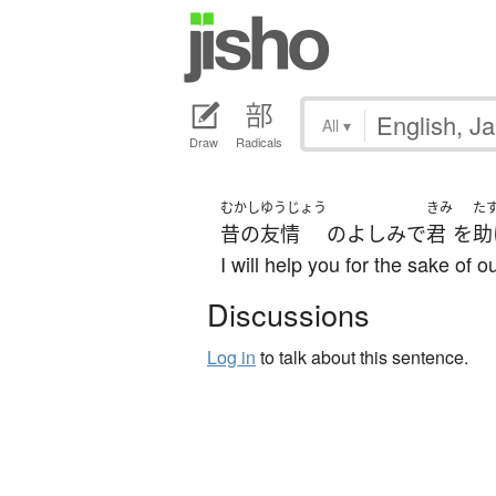
All
▾
Draw
Radicals
むかし
ゆうじょう
きみ
た
昔の
友情
の
よしみ
で
君
を
助
I will help you for the sake of o
Discussions
Log in
to talk about this sentence.