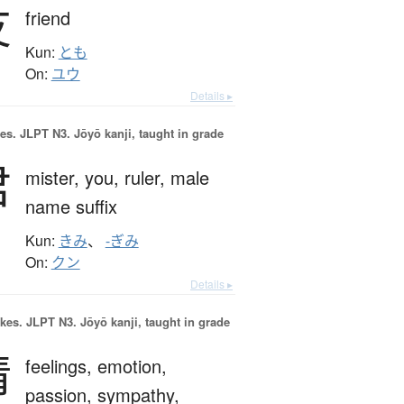
友
friend
Kun:
とも
On:
ユウ
Details ▸
es.
JLPT N3. Jōyō kanji, taught in grade
君
mister,
you,
ruler,
male
name suffix
Kun:
きみ
、
-ぎみ
On:
クン
Details ▸
okes.
JLPT N3. Jōyō kanji, taught in grade
情
feelings,
emotion,
passion,
sympathy,