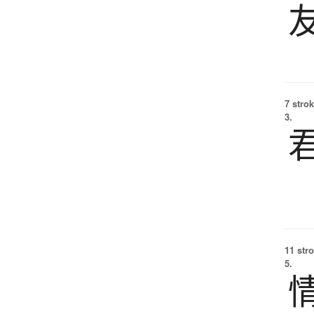
7 strok
3.
11 str
5.