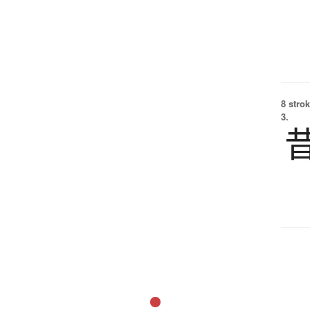
8 strok
3.