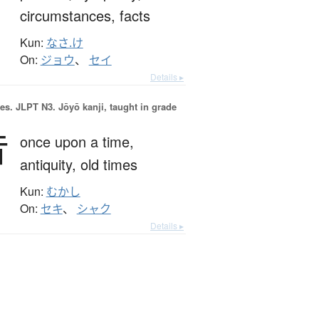
circumstances,
facts
Kun:
なさ.け
On:
ジョウ
、
セイ
Details ▸
es.
JLPT N3. Jōyō kanji, taught in grade
昔
once upon a time,
antiquity,
old times
Kun:
むかし
On:
セキ
、
シャク
Details ▸