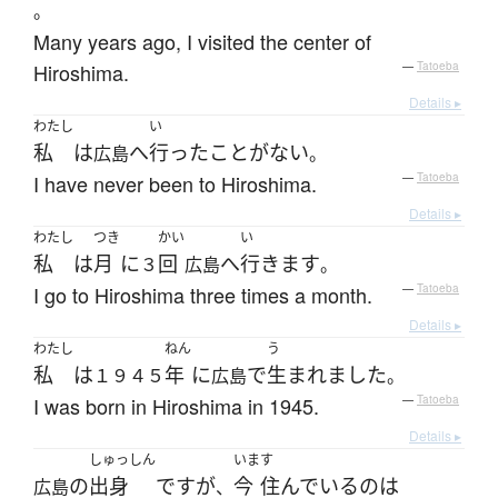
。
Many years ago, I visited the center of
Hiroshima.
—
Tatoeba
Details ▸
わたし
い
私
は
へ
行った
ことがない
広島
。
I have never been to Hiroshima.
—
Tatoeba
Details ▸
わたし
つき
かい
い
私
は
月
に
回
へ
行きます
３
広島
。
I go to Hiroshima three times a month.
—
Tatoeba
Details ▸
わたし
ねん
う
私
は
年
に
で
生まれました
１９４５
広島
。
I was born in Hiroshima in 1945.
—
Tatoeba
Details ▸
しゅっしん
いま
す
の
出身
です
が
今
住んでいる
の
は
広島
、