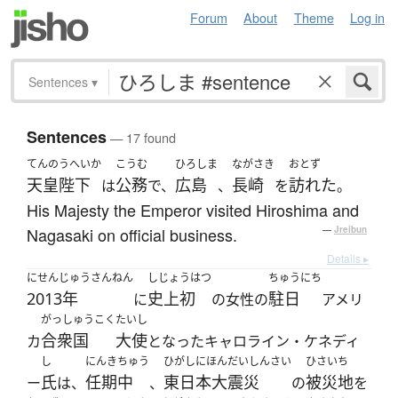
Forum
About
Theme
Log in
Sentences
▾
Sentences
— 17 found
てんのうへいか
こうむ
ひろしま
ながさき
おとず
天皇陛下
公務
広島
長崎
訪れた
は
で、
、
を
。
His Majesty the Emperor visited Hiroshima and
Nagasaki on official business.
—
Jreibun
Details ▸
にせんじゅうさんねん
しじょうはつ
ちゅうにち
2013年
史上初
駐日
に
の女性の
アメリ
がっしゅうこく
たいし
合衆国
大使
カ
となったキャロライン・ケネディ
し
にんきちゅう
ひがしにほんだいしんさい
ひさいち
氏
任期中
東日本大震災
被災地
ー
は、
、
の
を