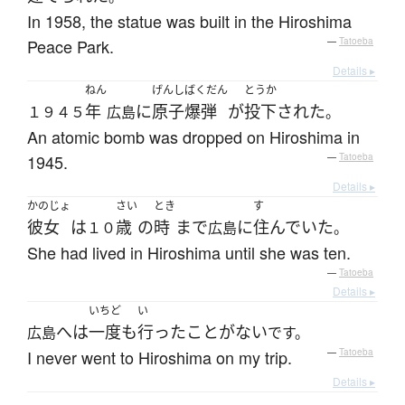
In 1958, the statue was built in the Hiroshima
Peace Park.
—
Tatoeba
Details ▸
ねん
げんしばくだん
とうか
年
に
原子爆弾
が
投下
された
１９４５
広島
。
An atomic bomb was dropped on Hiroshima in
1945.
—
Tatoeba
Details ▸
かのじょ
さい
とき
す
彼女
は
歳
の
時
まで
に
住んでいた
１０
広島
。
She had lived in Hiroshima until she was ten.
—
Tatoeba
Details ▸
いちど
い
へ
は
一度も
行った
ことがない
広島
です。
I never went to Hiroshima on my trip.
—
Tatoeba
Details ▸