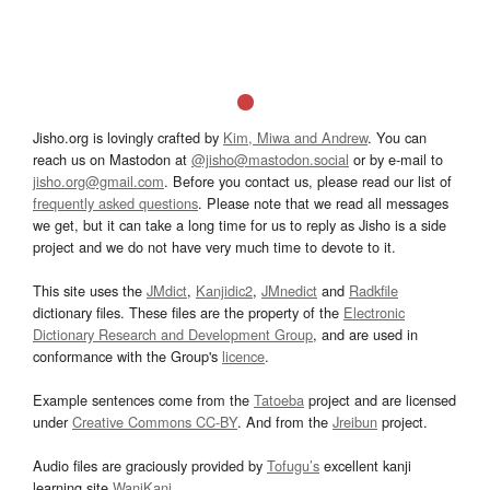
Jisho.org is lovingly crafted by
Kim, Miwa and Andrew
. You can
reach us on Mastodon at
@jisho@mastodon.social
or by e-mail to
jisho.org@gmail.com
. Before you contact us, please read our list of
frequently asked questions
. Please note that we read all messages
we get, but it can take a long time for us to reply as Jisho is a side
project and we do not have very much time to devote to it.
This site uses the
JMdict
,
Kanjidic2
,
JMnedict
and
Radkfile
dictionary files. These files are the property of the
Electronic
Dictionary Research and Development Group
, and are used in
conformance with the Group's
licence
.
Example sentences come from the
Tatoeba
project and are licensed
under
Creative Commons CC-BY
. And from the
Jreibun
project.
Audio files are graciously provided by
Tofugu’s
excellent kanji
learning site
WaniKani
.