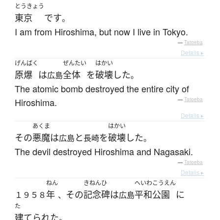
とうきょう
東京
です
。
I am from Hiroshima, but now I live in Tokyo.
—
Tatoeba
Details ▸
げんばく
ぜんたい
はかい
原爆
は
全体
を
破壊
した
広島
。
The atomic bomb destroyed the entire city of
Hiroshima.
—
Tatoeba
Details ▸
あくま
はかい
その
悪魔
は
と
を
破壊
した
広島
長崎
。
The devil destroyed Hiroshima and Nagasaki.
—
Tatoeba
Details ▸
ねん
きねんひ
へいわ
こうえん
年
その
記念碑
は
平和
公園
に
１９５８
、
広島
た
建てられた
。