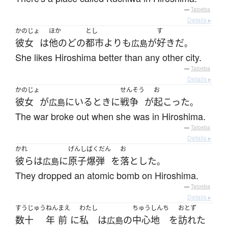
—
Tatoeba
Details ▸
かのじょ
ほか
とし
す
彼女
は
他の
どの
都市
よりも
が
好き
だ
広島
。
She likes Hiroshima better than any other city.
—
Tatoeba
Details ▸
かのじょ
せんそう
お
彼女
が
に
いる
とき
に
戦争
が
起こった
広島
。
The war broke out when she was in Hiroshima.
—
Tatoeba
Details ▸
かれ
げんしばくだん
お
彼ら
は
に
原子爆弾
を
落とした
広島
。
They dropped an atomic bomb on Hiroshima.
—
Tatoeba
Details ▸
すうじゅう
ねん
まえ
わたし
ちゅうしんち
おとず
数十
年
前
に
私
は
の
中心地
を
訪れた
広島