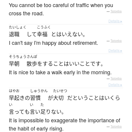
You cannot be too careful of traffic when you
cross the road.
—
Tatoeba
Details ▸
たいしょく
こうふく
退職
して
幸福
と
は
いえない
。
I can't say I'm happy about retirement.
—
Tatoeba
Details ▸
そうちょう
さんぽ
早朝
散歩
を
する
こと
は
いい
こと
です
。
It is nice to take a walk early in the morning.
—
Tatoeba
Details ▸
はやお
しゅうかん
たいせつ
早起き
の
習慣
が
大切
だ
と
いう
こと
は
いくら
い
い
た
言って
も
言い
足りない
。
It is impossible to exaggerate the importance of
the habit of early rising.
—
Tatoeba