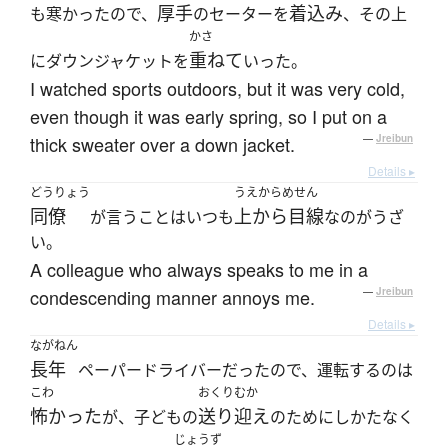
厚手
着込み
も寒かったので、
のセーターを
、その上
かさ
重ねて
にダウンジャケットを
いった。
I watched sports outdoors, but it was very cold,
even though it was early spring, so I put on a
thick sweater over a down jacket.
—
Jreibun
Details ▸
どうりょう
うえからめせん
同僚
上から目線
が言うことはいつも
なのがうざ
い。
A colleague who always speaks to me in a
condescending manner annoys me.
—
Jreibun
Details ▸
ながねん
長年
ペーパードライバーだったので、運転するのは
こわ
おくりむか
怖かった
送り迎え
が、子どもの
のためにしかたなく
じょうず