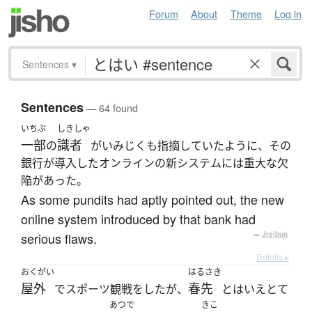
Forum
About
Theme
Log in
Sentences
▾
Sentences
— 64 found
いちぶ
しきしゃ
一部
識者
の
がいみじくも指摘していたように、その
銀行が導入したオンラインの新システムには重大な欠
陥があった。
As some pundits had aptly pointed out, the new
online system introduced by that bank had
serious flaws.
—
Jreibun
Details ▸
おくがい
はるさき
屋外
春先
でスポーツ観戦をしたが、
とはいえとて
あつで
きこ