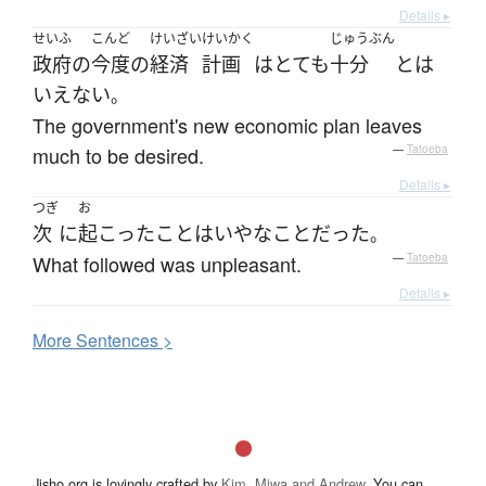
Details ▸
せいふ
こんど
けいざい
けいかく
じゅうぶん
政府
の
今度
の
経済
計画
は
とても
十分
と
は
いえない
。
The government's new economic plan leaves
much to be desired.
—
Tatoeba
Details ▸
つぎ
お
次
に
起こった
こと
は
いやな
こと
だった
。
What followed was unpleasant.
—
Tatoeba
Details ▸
More
S
entences >
Jisho.org is lovingly crafted by
Kim, Miwa and Andrew
. You can