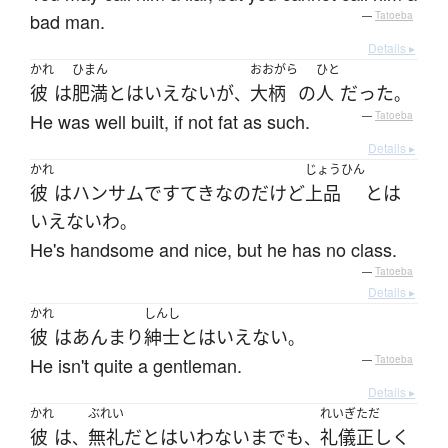
bad man.
—
Tatoeba
Details ▸
かれ
ひまん
おおがら
ひと
彼
は
肥満
と
は
いえない
が
大柄
の
人
だった
、
。
He was well built, if not fat as such.
—
Tatoeba
Details ▸
かれ
じょうひん
彼
は
ハンサム
で
すてき
なのだ
けど
上品
と
は
いえない
わ
。
He's handsome and nice, but he has no class.
—
Tatoeba
Details ▸
かれ
しんし
彼
は
あんまり
紳士
と
は
いえない
。
He isn't quite a gentleman.
—
Tatoeba
Details ▸
かれ
ぶれい
れいぎただ
彼
は
無礼
だ
と
は
いわない
までも
礼儀正しく
、
、