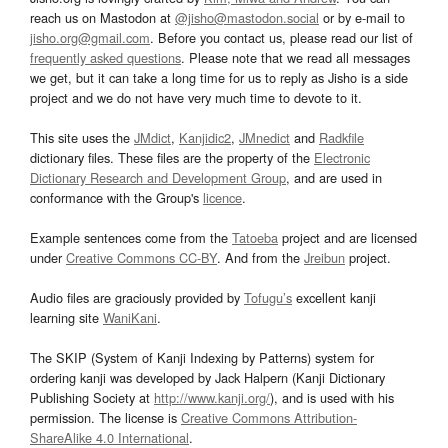
reach us on Mastodon at
@jisho@mastodon.social
or by e-mail to
jisho.org@gmail.com
. Before you contact us, please read our list of
frequently asked questions
. Please note that we read all messages
we get, but it can take a long time for us to reply as Jisho is a side
project and we do not have very much time to devote to it.
This site uses the
JMdict
,
Kanjidic2
,
JMnedict
and
Radkfile
dictionary files. These files are the property of the
Electronic
Dictionary Research and Development Group
, and are used in
conformance with the Group's
licence
.
Example sentences come from the
Tatoeba
project and are licensed
under
Creative Commons CC-BY
. And from the
Jreibun
project.
Audio files are graciously provided by
Tofugu’s
excellent kanji
learning site
WaniKani
.
The SKIP (System of Kanji Indexing by Patterns) system for
ordering kanji was developed by Jack Halpern (Kanji Dictionary
Publishing Society at
http://www.kanji.org/
), and is used with his
permission. The license is
Creative Commons Attribution-
ShareAlike 4.0 International
.