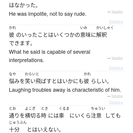
は
なかった
。
He was impolite, not to say rude.
—
Tatoeba
Details ▸
かれ
いみ
かいしゃく
彼
の
いった
こと
は
いくつかの
意味
に
解釈
できます
。
What he said is capable of several
interpretations.
—
Tatoeba
Details ▸
なや
わらいと
かれ
悩み
を
笑い飛ばす
とは
いかにも
彼
らしい
。
Laughing troubles away is characteristic of him.
—
Tatoeba
Details ▸
とお
よこぎ
とき
くるま
ちゅうい
通り
を
横切る
時
には
車
に
いくら
注意
して
も
じゅうぶん
十分
と
は
いえない
。