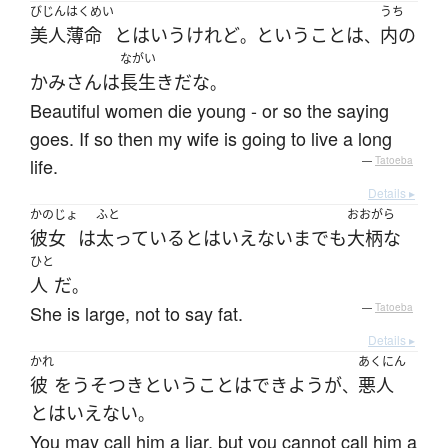
びじん
はくめい
うち
美人
薄命
とは
いう
けれど
ということは
内の
。
、
ながい
かみさん
は
長生き
だ
な
。
Beautiful women die young - or so the saying
goes. If so then my wife is going to live a long
life.
—
Tatoeba
Details ▸
かのじょ
ふと
おおがら
彼女
は
太っている
と
は
いえない
までも
大柄な
ひと
人
だ
。
She is large, not to say fat.
—
Tatoeba
Details ▸
かれ
あくにん
彼
を
うそつき
という
こと
は
できよう
が
悪人
、
と
は
いえない
。
You may call him a liar, but you cannot call him a