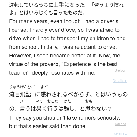
上手に
運転しているうちに
なった。「習うより慣れ
よ」とはいみじくも言ったものだ。
For many years, even though I had a driver’s
license, I hardly ever drove, so I was afraid to
drive when I had to transport my children to and
from school. Initially, I was reluctant to drive.
However, I soon became better at it. Now, the
virtue of the proverb, “Experience is the best
teacher,” deeply resonates with me.
—
Jreibun
Details ▸
りゅうげんひご
まど
流言飛語
に
惑わされる
べからず
とは
いう
もの
、
い
やす
おこな
かた
おも
の
言う
は
易く
行う
は
難し
と
思わない
、
、
？
They say you shouldn't take rumors seriously,
but that's easier said than done.
—
Tatoeba
Details ▸