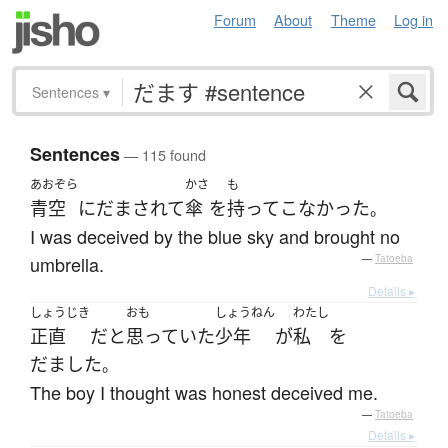
Forum
About
Theme
Log in
Sentences
▾
Sentences
— 115 found
あおぞら
かさ
も
青空
に
だまされて
傘
を
持って
こなかった
。
I was deceived by the blue sky and brought no
umbrella.
—
Tatoeba
Details ▸
しょうじき
おも
しょうねん
わたし
正直
だ
と
思っていた
少年
が
私
を
だました
。
The boy I thought was honest deceived me.
—
Tatoeba
Details ▸