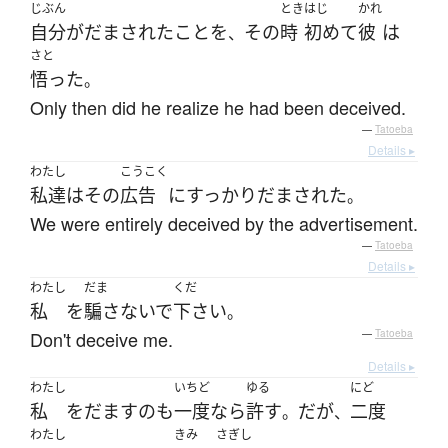
じぶん
とき
はじ
かれ
自分
が
だまされた
こと
を
その
時
初めて
彼
は
、
さと
悟った
。
Only then did he realize he had been deceived.
—
Tatoeba
Details ▸
わたし
こうこく
私達
は
その
広告
に
すっかり
だまされた
。
We were entirely deceived by the advertisement.
—
Tatoeba
Details ▸
わたし
だま
くだ
私
を
騙さないで
下さい
。
Don't deceive me.
—
Tatoeba
Details ▸
わたし
いちど
ゆる
にど
私
を
だます
の
も
一度
なら
許す
だ
が
二度
。
、
わたし
きみ
さぎし