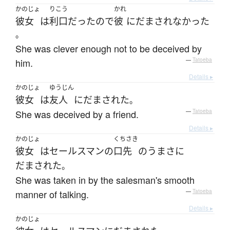
かのじょ
りこう
かれ
彼女
は
利口
だった
ので
彼
に
だまされなかった
。
She was clever enough not to be deceived by
him.
—
Tatoeba
Details ▸
かのじょ
ゆうじん
彼女
は
友人
に
だまされた
。
She was deceived by a friend.
—
Tatoeba
Details ▸
かのじょ
くちさき
彼女
は
セールスマン
の
口先
の
うま
さ
に
だまされた
。
She was taken in by the salesman's smooth
manner of talking.
—
Tatoeba
Details ▸
かのじょ