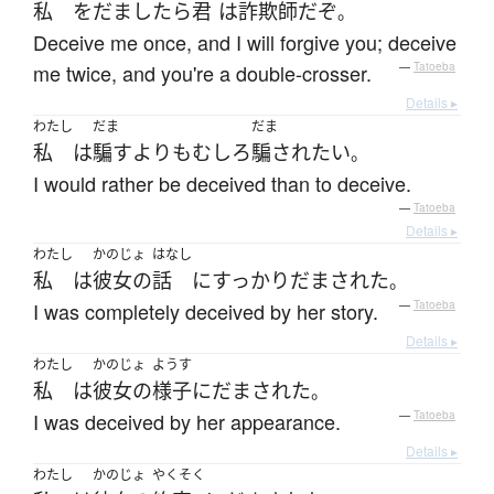
私
を
だましたら
君
は
詐欺師
だ
ぞ
。
Deceive me once, and I will forgive you; deceive
me twice, and you're a double-crosser.
—
Tatoeba
Details ▸
わたし
だま
だま
私
は
騙す
よりも
むしろ
騙され
たい
。
I would rather be deceived than to deceive.
—
Tatoeba
Details ▸
わたし
かのじょ
はなし
私
は
彼女の
話
に
すっかり
だまされた
。
I was completely deceived by her story.
—
Tatoeba
Details ▸
わたし
かのじょ
ようす
私
は
彼女の
様子
に
だまされた
。
I was deceived by her appearance.
—
Tatoeba
Details ▸
わたし
かのじょ
やくそく