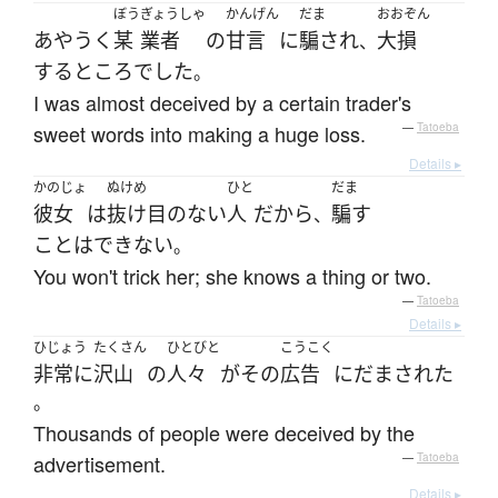
ぼう
ぎょうしゃ
かんげん
だま
おおぞん
あやうく
某
業者
の
甘言
に
騙され
大損
、
する
ところ
でした
。
I was almost deceived by a certain trader's
sweet words into making a huge loss.
—
Tatoeba
Details ▸
かのじょ
ぬけめ
ひと
だま
彼女
は
抜け目のない
人
だ
から
騙す
、
ことはできない
。
You won't trick her; she knows a thing or two.
—
Tatoeba
Details ▸
ひじょう
たくさん
ひとびと
こうこく
非常に
沢山
の
人々
が
その
広告
に
だまされた
。
Thousands of people were deceived by the
advertisement.
—
Tatoeba
Details ▸