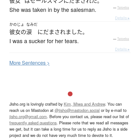
彼女
は
セールスマン
に
だまされた
。
She was taken in by the salesman.
—
Tatoeba
Details ▸
かのじょ
なみだ
彼女の
涙
に
だまされました
。
I was a sucker for her tears.
—
Tatoeba
Details ▸
More
S
entences >
Jisho.org is lovingly crafted by
Kim, Miwa and Andrew
. You can
reach us on Mastodon at
@jisho@mastodon.social
or by e-mail to
jisho.org@gmail.com
. Before you contact us, please read our list of
frequently asked questions
. Please note that we read all messages
we get, but it can take a long time for us to reply as Jisho is a side
project and we do not have very much time to devote to it.