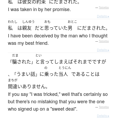
私
は
彼女の
約束
に
だまされた
。
I was taken in by her promise.
—
Tatoeba
Details ▸
わたし
しんゆう
おも
おとこ
私
は
親友
だ
と
思っていた
男
に
だまされた
。
I have been deceived by the man who I thought
was my best friend.
—
Tatoeba
Details ▸
だま
とい
騙された
と言ってしまえばそれまで
です
が
「
」
の
とうにん
うまい話
に
乗った
当人
である
こと
は
、「
」
まちが
間違いありません
。
If you say "I was tricked," well that's certainly so
but there's no mistaking that you were the one
who signed up on a "sweet deal".
—
Tatoeba
Details ▸