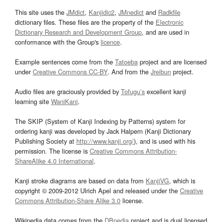
This site uses the
JMdict
,
Kanjidic2
,
JMnedict
and
Radkfile
dictionary files. These files are the property of the
Electronic
Dictionary Research and Development Group
, and are used in
conformance with the Group's
licence
.
Example sentences come from the
Tatoeba
project and are licensed
under
Creative Commons CC-BY
. And from the
Jreibun
project.
Audio files are graciously provided by
Tofugu’s
excellent kanji
learning site
WaniKani
.
The SKIP (System of Kanji Indexing by Patterns) system for
ordering kanji was developed by Jack Halpern (Kanji Dictionary
Publishing Society at
http://www.kanji.org/
), and is used with his
permission. The license is
Creative Commons Attribution-
ShareAlike 4.0 International
.
Kanji stroke diagrams are based on data from
KanjiVG
, which is
copyright © 2009-2012 Ulrich Apel and released under the
Creative
Commons Attribution-Share Alike 3.0
license.
Wikipedia data comes from the
DBpedia
project and is dual licensed