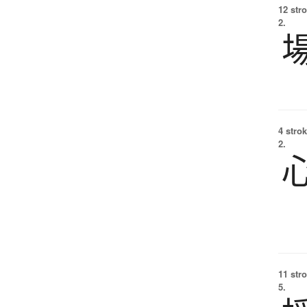
12 str
2.
4 strok
2.
11 str
5.