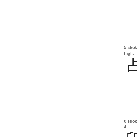
5 strok
high.
6 strok
4.