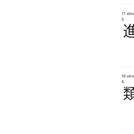
11 str
3.
18 str
4.