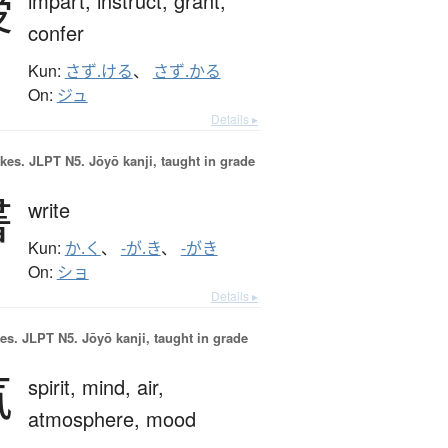
授
impart,
instruct,
grant,
confer
Kun:
さず.ける
、
さず.かる
On:
ジュ
Details ▸
okes.
JLPT N5. Jōyō kanji, taught in grade
書
write
Kun:
か.く
、
-が.き
、
-がき
On:
ショ
Details ▸
es.
JLPT N5. Jōyō kanji, taught in grade
気
spirit,
mind,
air,
atmosphere,
mood