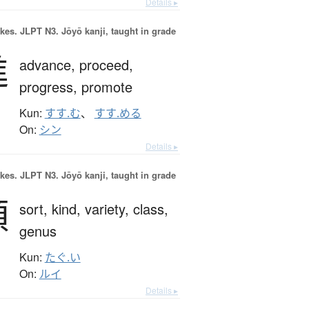
Details ▸
okes.
JLPT N3. Jōyō kanji, taught in grade
進
advance,
proceed,
progress,
promote
Kun:
すす.む
、
すす.める
On:
シン
Details ▸
okes.
JLPT N3. Jōyō kanji, taught in grade
類
sort,
kind,
variety,
class,
genus
Kun:
たぐ.い
On:
ルイ
Details ▸