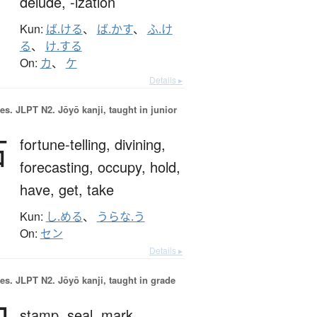
delude,
-ization
Kun:
ば.ける
、
ば.かす
、
ふ.け
る
、
け.する
On:
カ
、
ケ
Details ▸
es.
JLPT N2. Jōyō kanji, taught in junior
占
fortune-telling,
divining,
forecasting,
occupy,
hold,
have,
get,
take
Kun:
し.める
、
うらな.う
On:
セン
Details ▸
es.
JLPT N2. Jōyō kanji, taught in grade
stamp,
seal,
mark,