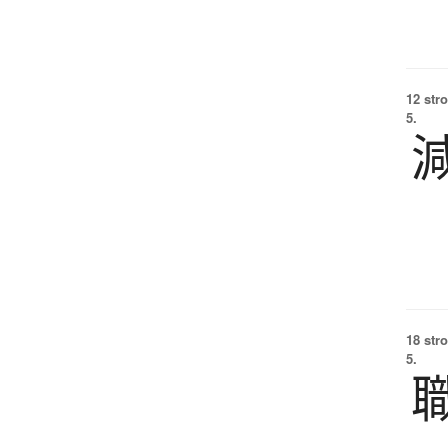
12 str
5.
18 str
5.