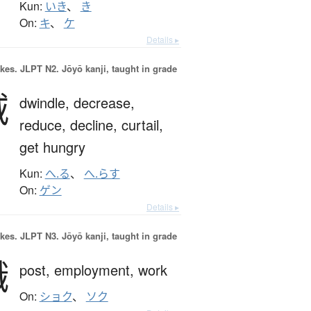
Kun:
いき
、
き
On:
キ
、
ケ
Details ▸
okes.
JLPT N2. Jōyō kanji, taught in grade
減
dwindle,
decrease,
reduce,
decline,
curtail,
get hungry
Kun:
へ.る
、
へ.らす
On:
ゲン
Details ▸
okes.
JLPT N3. Jōyō kanji, taught in grade
職
post,
employment,
work
On:
ショク
、
ソク