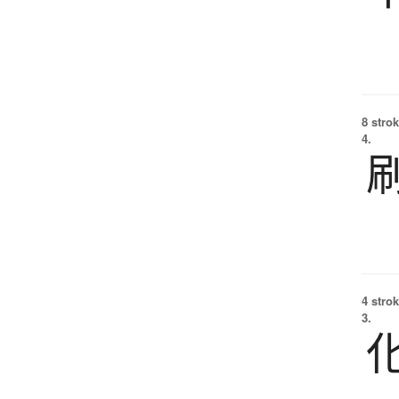
8 strok
4.
4 strok
3.