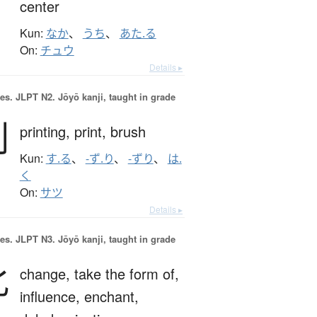
center
Kun:
なか
、
うち
、
あた.る
On:
チュウ
Details ▸
es.
JLPT N2. Jōyō kanji, taught in grade
刷
printing,
print,
brush
Kun:
す.る
、
-ず.り
、
-ずり
、
は.
く
On:
サツ
Details ▸
es.
JLPT N3. Jōyō kanji, taught in grade
化
change,
take the form of,
influence,
enchant,