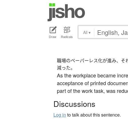
All
▾
Draw
Radicals
職場のペーパーレス化が進み、そ
減った。
As the workplace became increa
acceptance of printed document
part of the work task, was reduc
Discussions
Log in
to talk about this sentence.