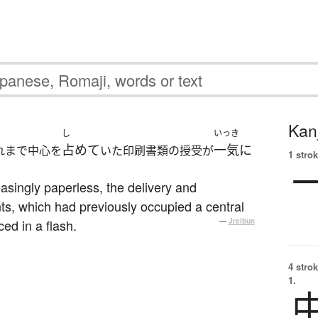
Kanj
し
いっき
占めて
一気に
れまで中心を
いた印刷書類の授受が
1 strok
singly paperless, the delivery and
s, which had previously occupied a central
ed in a flash.
—
Jreibun
4 strok
1.