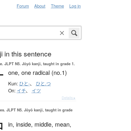
Forum
About
Theme
Log in
i in this sentence
e.
JLPT N5. Jōyō kanji, taught in grade 1.
一
one,
one radical (no.1)
Kun:
ひと-
、
ひと.つ
On:
イチ
、
イツ
Details ▸
es.
JLPT N5. Jōyō kanji, taught in grade
中
in,
inside,
middle,
mean,