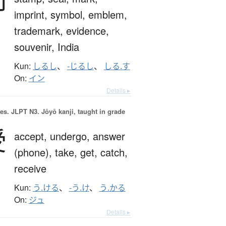
印
imprint,
symbol,
emblem,
trademark,
evidence,
souvenir,
India
Kun:
しるし
、
-じるし
、
しる.す
On:
イン
Details ▸
es.
JLPT N3. Jōyō kanji, taught in grade
受
accept,
undergo,
answer
(phone),
take,
get,
catch,
receive
Kun:
う.ける
、
-う.け
、
う.かる
On:
ジュ
Details ▸