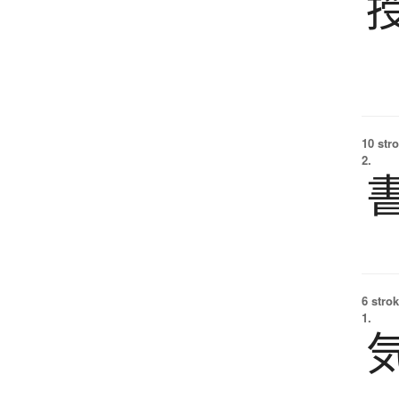
10 str
2.
6 strok
1.