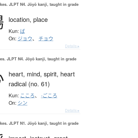
okes.
JLPT N4. Jōyō kanji, taught in grade
場
location,
place
Kun:
ば
On:
ジョウ
、
チョウ
Details ▸
es.
JLPT N4. Jōyō kanji, taught in grade
心
heart,
mind,
spirit,
heart
radical (no. 61)
Kun:
こころ
、
-ごころ
On:
シン
Details ▸
okes.
JLPT N1. Jōyō kanji, taught in grade