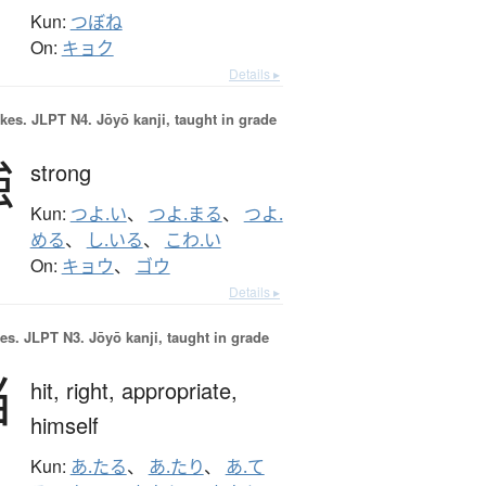
Kun:
つぼね
On:
キョク
Details ▸
okes.
JLPT N4. Jōyō kanji, taught in grade
強
strong
Kun:
つよ.い
、
つよ.まる
、
つよ.
める
、
し.いる
、
こわ.い
On:
キョウ
、
ゴウ
Details ▸
es.
JLPT N3. Jōyō kanji, taught in grade
当
hit,
right,
appropriate,
himself
Kun:
あ.たる
、
あ.たり
、
あ.て