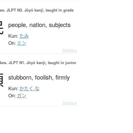
es.
JLPT N3. Jōyō kanji, taught in grade
民
people,
nation,
subjects
Kun:
たみ
On:
ミン
Details ▸
okes.
JLPT N1. Jōyō kanji, taught in junior
頑
stubborn,
foolish,
firmly
Kun:
かたく.な
On:
ガン
Details ▸