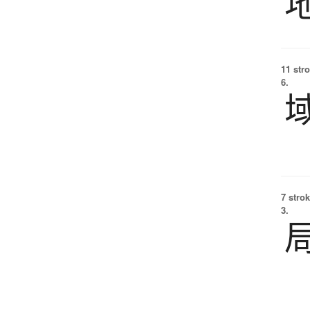
11 str
6.
7 strok
3.