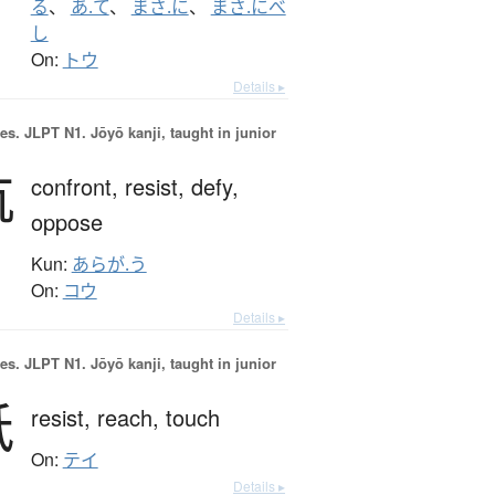
る
、
あ.て
、
まさ.に
、
まさ.にべ
し
On:
トウ
Details ▸
es.
JLPT N1. Jōyō kanji, taught in junior
抗
confront,
resist,
defy,
oppose
Kun:
あらが.う
On:
コウ
Details ▸
es.
JLPT N1. Jōyō kanji, taught in junior
抵
resist,
reach,
touch
On:
テイ
Details ▸