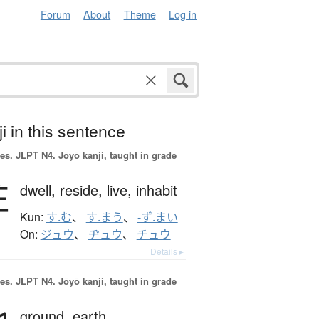
Forum
About
Theme
Log in
i in this sentence
es.
JLPT N4. Jōyō kanji, taught in grade
住
dwell,
reside,
live,
inhabit
Kun:
す.む
、
す.まう
、
-ず.まい
On:
ジュウ
、
ヂュウ
、
チュウ
Details ▸
es.
JLPT N4. Jōyō kanji, taught in grade
ground,
earth