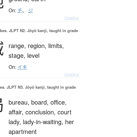
地
On:
チ
、
ジ
Details ▸
okes.
JLPT N2. Jōyō kanji, taught in grade
域
range,
region,
limits,
stage,
level
On:
イキ
Details ▸
es.
JLPT N3. Jōyō kanji, taught in grade
局
bureau,
board,
office,
affair,
conclusion,
court
lady,
lady-in-waiting,
her
apartment