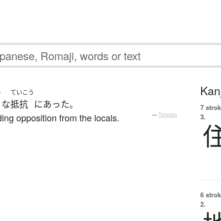
Kanj
う
ていこう
な
抵抗
に
あった
。
7 strok
ding opposition from the locals.
—
Tatoeba
3.
6 strok
2.