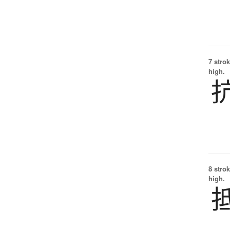
7 strok
high.
8 strok
high.