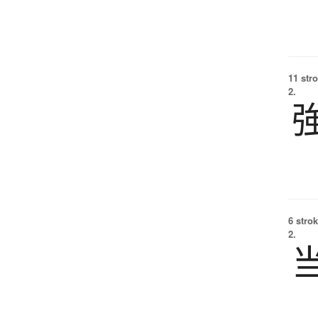
11 str
2.
6 strok
2.