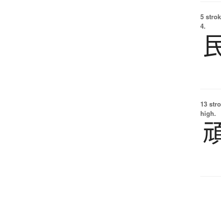
5 strok
4.
13 str
high.