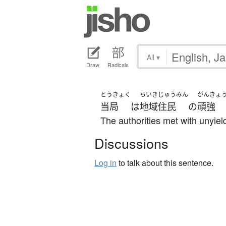
All
▾
Draw
Radicals
とうきょく
ちいきじゅうみん
がんきょ
当局
は
地域住民
の
頑強
The authorities met with unyiel
Discussions
Log in
to talk about this sentence.