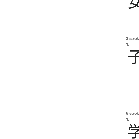
3 strok
1.
8 strok
1.