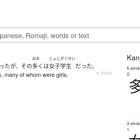
Kanj
おお
じょしがくせい
った
が
その
多く
は
女子学生
だった
、
。
6 strok
ts, many of whom were girls.
—
Tatoeba
2.
3 strok
1.