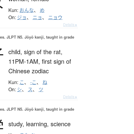
女
Kun:
おんな
、
め
On:
ジョ
、
ニョ
、
ニョウ
Details ▸
es.
JLPT N5. Jōyō kanji, taught in grade
子
child,
sign of the rat,
11PM-1AM,
first sign of
Chinese zodiac
Kun:
こ
、
-こ
、
ね
On:
シ
、
ス
、
ツ
Details ▸
es.
JLPT N5. Jōyō kanji, taught in grade
学
study,
learning,
science