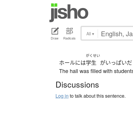
All
▾
Draw
Radicals
がくせい
ホール
には
学生
が
いっぱい
だ
The hall was filled with studen
Discussions
Log in
to talk about this sentence.