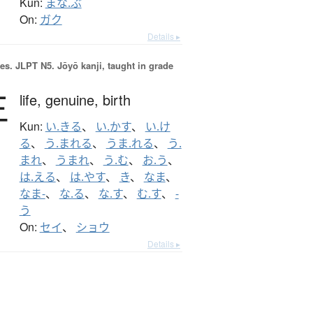
Kun:
まな.ぶ
On:
ガク
Details ▸
es.
JLPT N5. Jōyō kanji, taught in grade
生
life,
genuine,
birth
Kun:
い.きる
、
い.かす
、
い.け
る
、
う.まれる
、
うま.れる
、
う.
まれ
、
うまれ
、
う.む
、
お.う
、
は.える
、
は.やす
、
き
、
なま
、
なま-
、
な.る
、
な.す
、
む.す
、
-
う
On:
セイ
、
ショウ
Details ▸