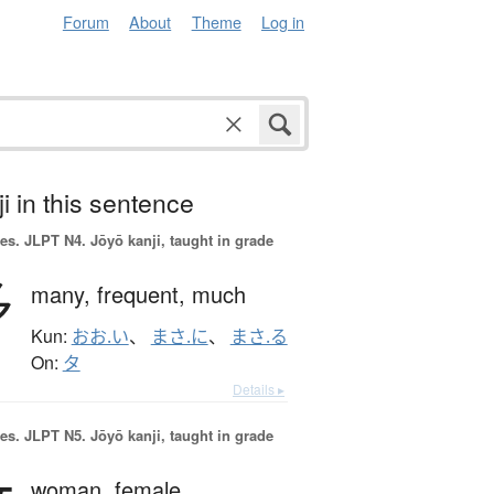
Forum
About
Theme
Log in
i in this sentence
es.
JLPT N4. Jōyō kanji, taught in grade
多
many,
frequent,
much
Kun:
おお.い
、
まさ.に
、
まさ.る
On:
タ
Details ▸
es.
JLPT N5. Jōyō kanji, taught in grade
woman,
female