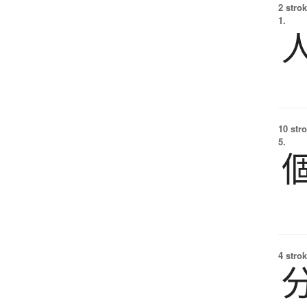
2 strok
1.
10 str
5.
4 strok