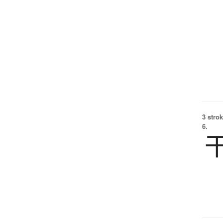
3 strok
6.