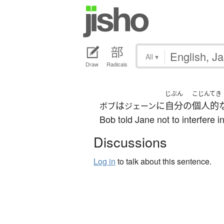
All
▾
Draw
Radicals
じぶん
こじんてき
は
に
自分
の
個人的
ボブ
ジェーン
Bob told Jane not to interfere in
Discussions
Log in
to talk about this sentence.