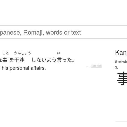
Kanj
こと
かんしょう
い
な
事
を
干渉
しない
よう
言った
。
8 strok
 his personal affairs.
—
Tatoeba
3.