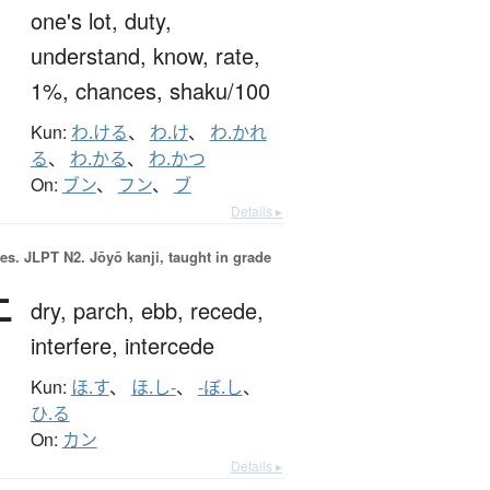
one's lot,
duty,
understand,
know,
rate,
1%,
chances,
shaku/100
Kun:
わ.ける
、
わ.け
、
わ.かれ
る
、
わ.かる
、
わ.かつ
On:
ブン
、
フン
、
ブ
Details ▸
es.
JLPT N2. Jōyō kanji, taught in grade
干
dry,
parch,
ebb,
recede,
interfere,
intercede
Kun:
ほ.す
、
ほ.し-
、
-ぼ.し
、
ひ.る
On:
カン
Details ▸