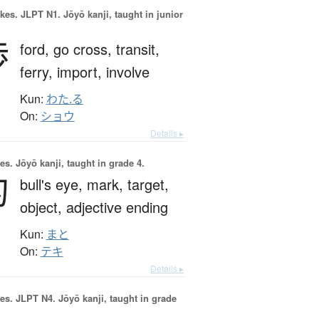
okes.
JLPT N1. Jōyō kanji, taught in junior
渉
ford,
go cross,
transit,
ferry,
import,
involve
Kun:
わた.る
On:
ショウ
Details ▸
es.
Jōyō kanji, taught in grade 4.
的
bull's eye,
mark,
target,
object,
adjective ending
Kun:
まと
On:
テキ
Details ▸
es.
JLPT N4. Jōyō kanji, taught in grade