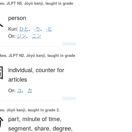
es.
JLPT N5. Jōyō kanji, taught in grade
人
person
Kun:
ひと
、
-り
、
-と
On:
ジン
、
ニン
Details ▸
okes.
JLPT N2. Jōyō kanji, taught in grade
個
individual,
counter for
articles
On:
コ
、
カ
Details ▸
es.
Jōyō kanji, taught in grade 2.
分
part,
minute of time,
segment,
share,
degree,