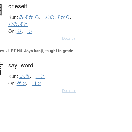
自
oneself
Kun:
みずか.ら
、
おの.ずから
、
おの.ずと
On:
ジ
、
シ
Details ▸
es.
JLPT N4. Jōyō kanji, taught in grade
言
say,
word
Kun:
い.う
、
こと
On:
ゲン
、
ゴン
Details ▸