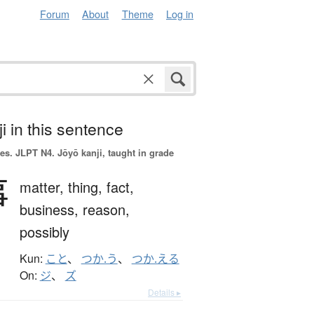
Forum
About
Theme
Log in
i in this sentence
es.
JLPT N4. Jōyō kanji, taught in grade
事
matter,
thing,
fact,
business,
reason,
possibly
Kun:
こと
、
つか.う
、
つか.える
On:
ジ
、
ズ
Details ▸