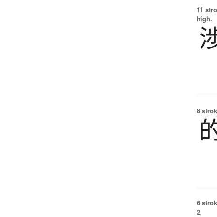
11 str
high.
8 strok
6 strok
2.