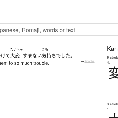
Kanj
たいへん
きも
かけて
大変
すまない
気持ち
でした
。
9 strok
 them to so much trouble.
—
Tatoeba
4.
3 strok
1.