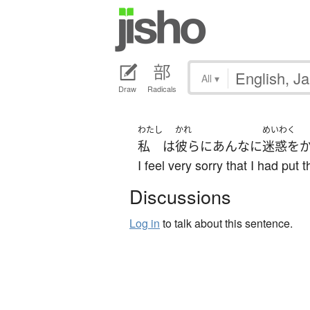
All
▾
Draw
Radicals
わたし
かれ
めいわく
私
は
彼ら
に
あんなに
迷惑を
I feel very sorry that I had put
Discussions
Log in
to talk about this sentence.