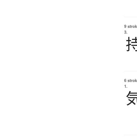
9 strok
3.
6 strok
1.