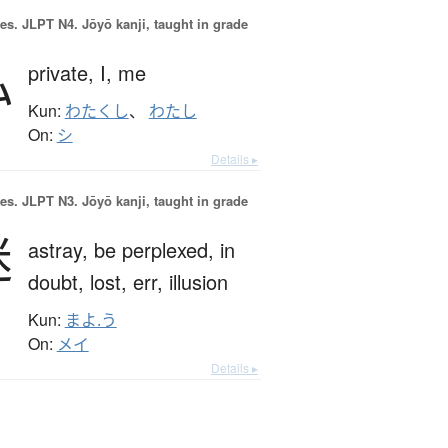
es.
JLPT N4. Jōyō kanji, taught in grade
私
private,
I,
me
Kun:
わたくし
、
わたし
On:
シ
Details ▸
es.
JLPT N3. Jōyō kanji, taught in grade
迷
astray,
be perplexed,
in
doubt,
lost,
err,
illusion
Kun:
まよ.う
On:
メイ
Details ▸