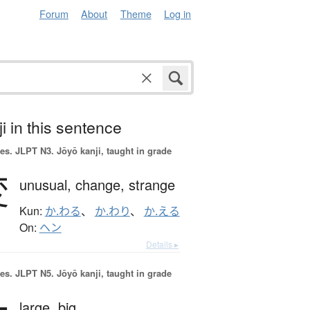
Forum
About
Theme
Log in
i in this sentence
es.
JLPT N3. Jōyō kanji, taught in grade
変
unusual,
change,
strange
Kun:
か.わる
、
か.わり
、
か.える
On:
ヘン
Details ▸
es.
JLPT N5. Jōyō kanji, taught in grade
large,
big