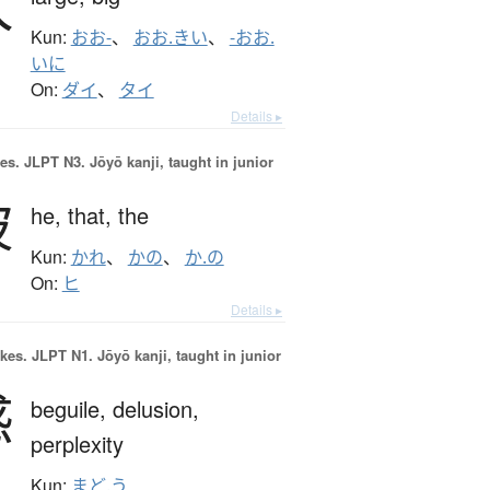
大
Kun:
おお-
、
おお.きい
、
-おお.
いに
On:
ダイ
、
タイ
Details ▸
es.
JLPT N3. Jōyō kanji, taught in junior
彼
he,
that,
the
Kun:
かれ
、
かの
、
か.の
On:
ヒ
Details ▸
okes.
JLPT N1. Jōyō kanji, taught in junior
惑
beguile,
delusion,
perplexity
Kun:
まど.う