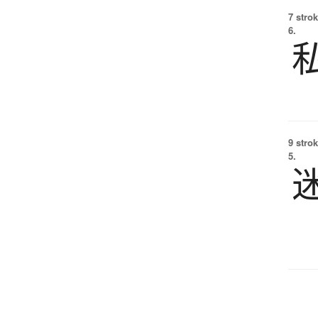
7 strok
6.
9 strok
5.