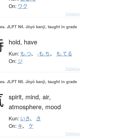
On:
ワク
Details ▸
es.
JLPT N4. Jōyō kanji, taught in grade
持
hold,
have
Kun:
も.つ
、
-も.ち
、
も.てる
On:
ジ
Details ▸
es.
JLPT N5. Jōyō kanji, taught in grade
気
spirit,
mind,
air,
atmosphere,
mood
Kun:
いき
、
き
On:
キ
、
ケ
Details ▸