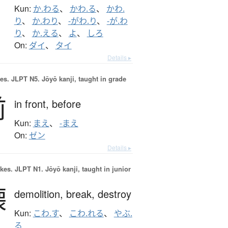
Kun:
か.わる
、
かわ.る
、
かわ.
り
、
か.わり
、
-がわ.り
、
-が.わ
り
、
か.える
、
よ
、
しろ
On:
ダイ
、
タイ
Details ▸
es.
JLPT N5. Jōyō kanji, taught in grade
前
in front,
before
Kun:
まえ
、
-まえ
On:
ゼン
Details ▸
okes.
JLPT N1. Jōyō kanji, taught in junior
壊
demolition,
break,
destroy
Kun:
こわ.す
、
こわ.れる
、
やぶ.
る