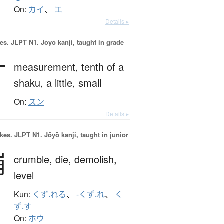
On:
カイ
、
エ
Details ▸
es.
JLPT N1. Jōyō kanji, taught in grade
寸
measurement,
tenth of a
shaku,
a little,
small
On:
スン
Details ▸
okes.
JLPT N1. Jōyō kanji, taught in junior
崩
crumble,
die,
demolish,
level
Kun:
くず.れる
、
-くず.れ
、
く
ず.す
On:
ホウ