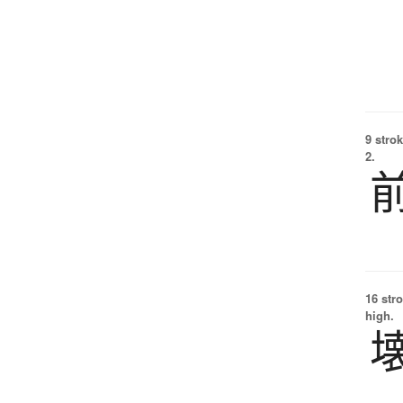
9 strok
2.
16 str
high.