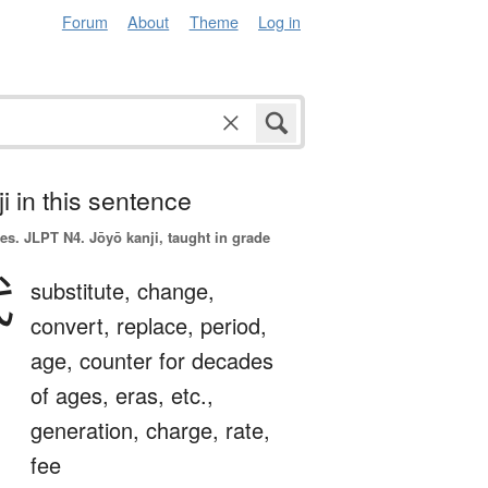
Forum
About
Theme
Log in
i in this sentence
es.
JLPT N4. Jōyō kanji, taught in grade
代
substitute,
change,
convert,
replace,
period,
age,
counter for decades
of ages, eras, etc.,
generation,
charge,
rate,
fee