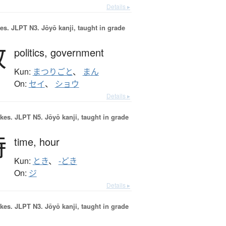
Details ▸
es.
JLPT N3. Jōyō kanji, taught in grade
政
politics,
government
Kun:
まつりごと
、
まん
On:
セイ
、
ショウ
Details ▸
okes.
JLPT N5. Jōyō kanji, taught in grade
時
time,
hour
Kun:
とき
、
-どき
On:
ジ
Details ▸
okes.
JLPT N3. Jōyō kanji, taught in grade