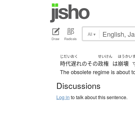
All
▾
Draw
Radicals
じだいおく
せいけん
ほうかい
時代遅れ
の
その
政権
は
崩壊
The obsolete regime is about to
Discussions
Log in
to talk about this sentence.