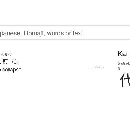
Kanj
すんぜん
寸前
だ
。
5 strok
 collapse.
—
Tatoeba
3.