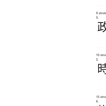
9 strok
5.
10 str
2.
15 str
6.