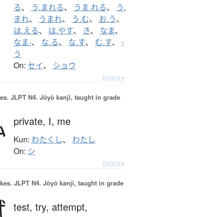
る
、
う.まれる
、
うま.れる
、
う.
まれ
、
うまれ
、
う.む
、
お.う
、
は.える
、
は.やす
、
き
、
なま
、
なま-
、
な.る
、
な.す
、
む.す
、
-
う
On:
セイ
、
ショウ
Details ▸
es.
JLPT N4. Jōyō kanji, taught in grade
私
private,
I,
me
Kun:
わたくし
、
わたし
On:
シ
Details ▸
okes.
JLPT N4. Jōyō kanji, taught in grade
試
test,
try,
attempt,