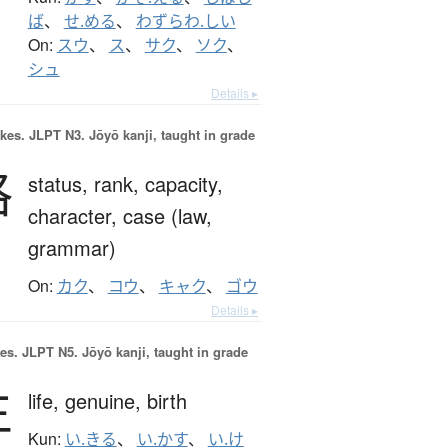
ば
、
せ.める
、
わずらわ.しい
On:
スウ
、
ス
、
サク
、
ソク
、
シュ
Details ▸
okes.
JLPT N3. Jōyō kanji, taught in grade
格
status,
rank,
capacity,
character,
case (law,
grammar)
On:
カク
、
コウ
、
キャク
、
ゴウ
Details ▸
es.
JLPT N5. Jōyō kanji, taught in grade
生
life,
genuine,
birth
Kun:
い.きる
、
い.かす
、
い.け