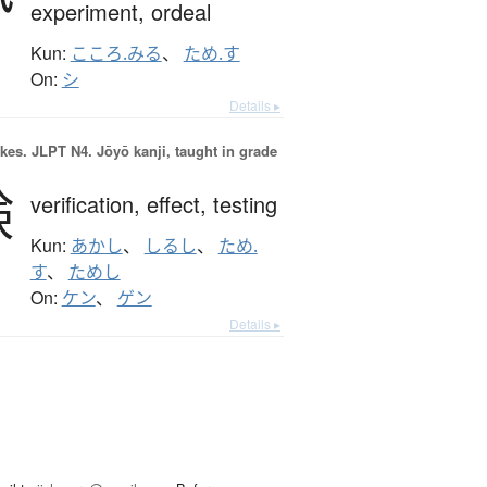
experiment,
ordeal
Kun:
こころ.みる
、
ため.す
On:
シ
Details ▸
okes.
JLPT N4. Jōyō kanji, taught in grade
験
verification,
effect,
testing
Kun:
あかし
、
しるし
、
ため.
す
、
ためし
On:
ケン
、
ゲン
Details ▸