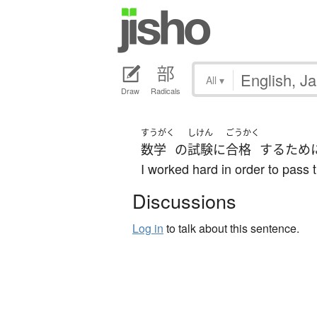
All
▾
Draw
Radicals
すうがく
しけん
ごうかく
数学
の
試験
に
合格
する
ため
I worked hard in order to pass 
Discussions
Log in
to talk about this sentence.