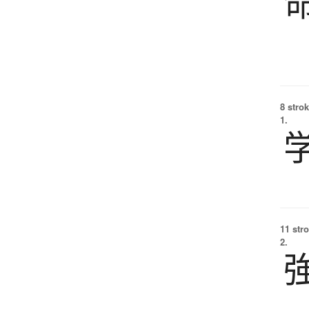
8 strok
1.
11 str
2.