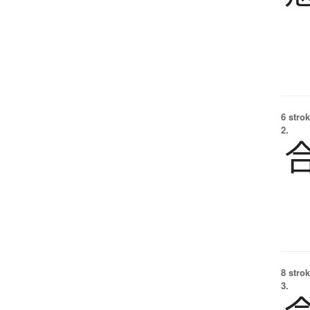
6 strok
2.
8 strok
3.