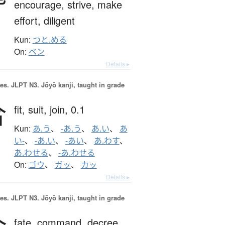
encourage,
strive,
make
effort,
diligent
Kun:
つと.める
On:
ベン
Details ▸
es.
JLPT N3. Jōyō kanji, taught in grade
合
fit,
suit,
join,
0.1
Kun:
あ.う
、
-あ.う
、
あ.い
、
あ
い-
、
-あ.い
、
-あい
、
あ.わす
、
あ.わせる
、
-あ.わせる
On:
ゴウ
、
ガッ
、
カッ
Details ▸
es.
JLPT N3. Jōyō kanji, taught in grade
fate,
command,
decree,