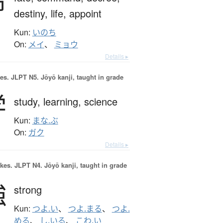
命
destiny,
life,
appoint
Kun:
いのち
On:
メイ
、
ミョウ
Details ▸
es.
JLPT N5. Jōyō kanji, taught in grade
学
study,
learning,
science
Kun:
まな.ぶ
On:
ガク
Details ▸
okes.
JLPT N4. Jōyō kanji, taught in grade
強
strong
Kun:
つよ.い
、
つよ.まる
、
つよ.
める
、
し.いる
、
こわ.い