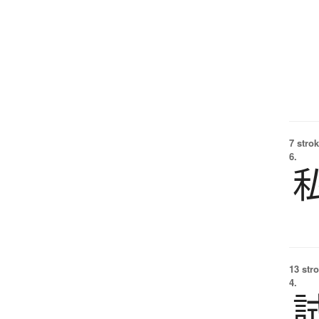
7 strok
6.
13 str
4.