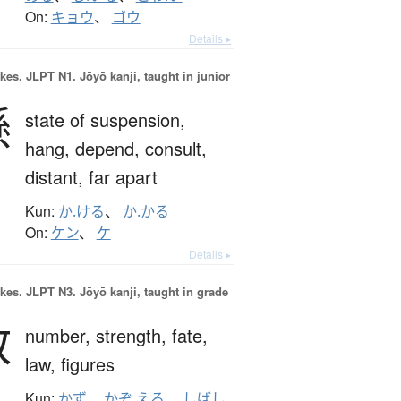
On:
キョウ
、
ゴウ
Details ▸
okes.
JLPT N1. Jōyō kanji, taught in junior
懸
state of suspension,
hang,
depend,
consult,
distant,
far apart
Kun:
か.ける
、
か.かる
On:
ケン
、
ケ
Details ▸
okes.
JLPT N3. Jōyō kanji, taught in grade
数
number,
strength,
fate,
law,
figures
Kun:
かず
、
かぞ.える
、
しばし