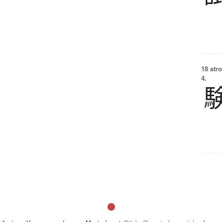
18 str
4.