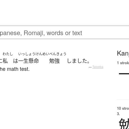
Kanj
わたし
いっしょうけんめい
べんきょう
に
私
は
一生懸命
勉強
しました
。
1 strok
the math test.
—
Tatoeba
10 str
3.