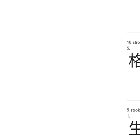
10 str
5.
5 strok
1.