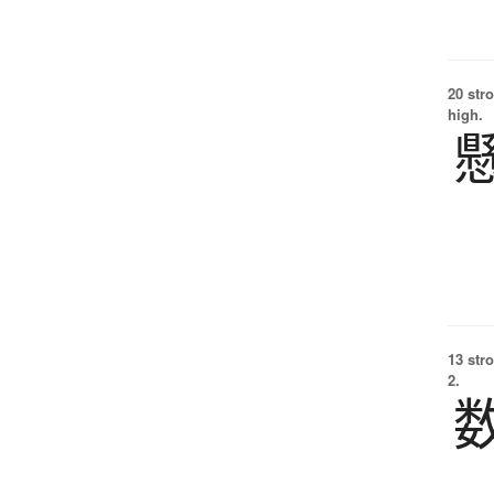
20 str
high.
13 str
2.