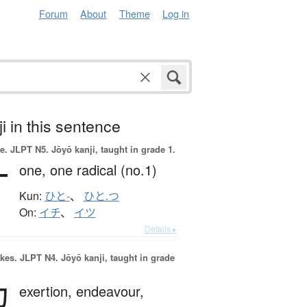
Forum
About
Theme
Log in
i in this sentence
e.
JLPT N5. Jōyō kanji, taught in grade 1.
一
one,
one radical (no.1)
Kun:
ひと-
、
ひと.つ
On:
イチ
、
イツ
Details ▸
okes.
JLPT N4. Jōyō kanji, taught in grade
勉
exertion,
endeavour,