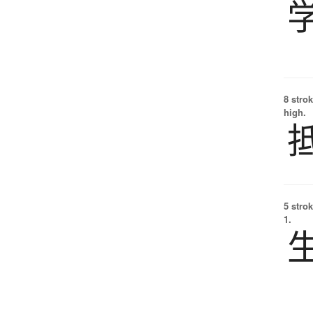
8 strok
high.
5 strok
1.