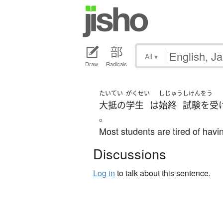
All
▾
Draw
Radicals
たいてい
がくせい
しじゅう
しけんをう
大抵の
学生
は
始終
試験を受
。
Most students are tired of havin
Discussions
Log in
to talk about this sentence.