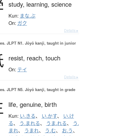
学
study,
learning,
science
Kun:
まな.ぶ
On:
ガク
Details ▸
es.
JLPT N1. Jōyō kanji, taught in junior
抵
resist,
reach,
touch
On:
テイ
Details ▸
es.
JLPT N5. Jōyō kanji, taught in grade
生
life,
genuine,
birth
Kun:
い.きる
、
い.かす
、
い.け
る
、
う.まれる
、
うま.れる
、
う.
まれ
、
うまれ
、
う.む
、
お.う
、