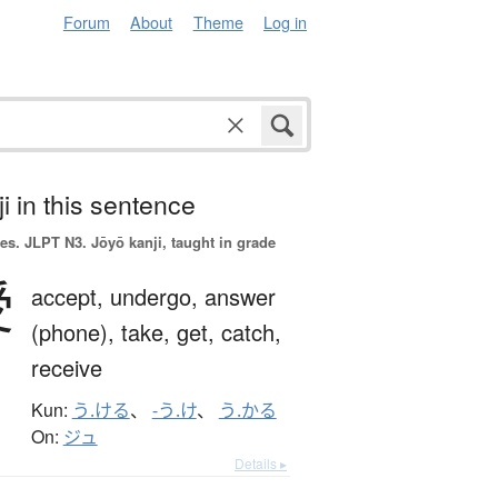
Forum
About
Theme
Log in
i in this sentence
es.
JLPT N3. Jōyō kanji, taught in grade
受
accept,
undergo,
answer
(phone),
take,
get,
catch,
receive
Kun:
う.ける
、
-う.け
、
う.かる
On:
ジュ
Details ▸