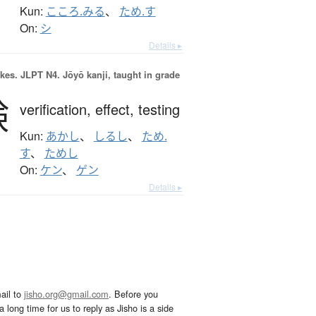
Kun:
こころ.みる
、
ため.す
On:
シ
Details ▸
okes.
JLPT N4. Jōyō kanji, taught in grade
験
verification,
effect,
testing
Kun:
あかし
、
しるし
、
ため.
す
、
ためし
On:
ケン
、
ゲン
Details ▸
ail to
jisho.org@gmail.com
. Before you
 long time for us to reply as Jisho is a side