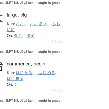
es.
JLPT N5. Jōyō kanji, taught in grade
大
large,
big
Kun:
おお-
、
おお.きい
、
-おお.
いに
On:
ダイ
、
タイ
Details ▸
es.
JLPT N4. Jōyō kanji, taught in grade
始
commence,
begin
Kun:
はじ.める
、
-はじ.める
、
はじ.まる
On:
シ
Details ▸
es.
JLPT N5. Jōyō kanji, taught in grade