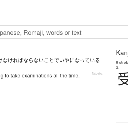
Kanj
け
なければならない
こと
で
いや
になっている
8 strok
3.
g to take examinations all the time.
—
Tatoeba