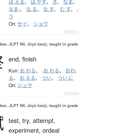
は.える
、
は.やす
、
き
、
なま
、
なま-
、
な.る
、
な.す
、
む.す
、
-
う
On:
セイ
、
ショウ
Details ▸
okes.
JLPT N4. Jōyō kanji, taught in grade
終
end,
finish
Kun:
お.わる
、
-お.わる
、
おわ.
る
、
お.える
、
つい
、
つい.に
On:
シュウ
Details ▸
okes.
JLPT N4. Jōyō kanji, taught in grade
試
test,
try,
attempt,
experiment,
ordeal