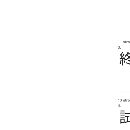
11 str
3.
13 str
4.