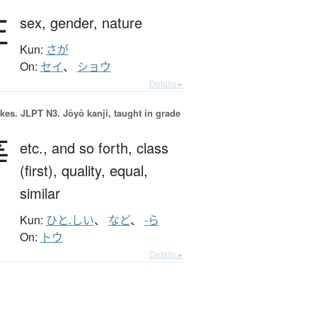
性
sex,
gender,
nature
Kun:
さが
On:
セイ
、
ショウ
Details ▸
okes.
JLPT N3. Jōyō kanji, taught in grade
等
etc.,
and so forth,
class
(first),
quality,
equal,
similar
Kun:
ひと.しい
、
など
、
-ら
On:
トウ
Details ▸