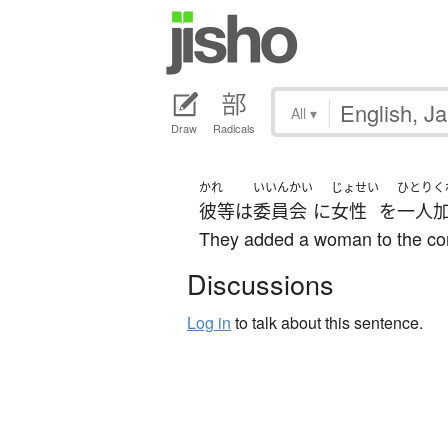
All
▾
Draw
Radicals
かれ
いいんかい
じょせい
ひとり
く
彼等
は
委員会
に
女性
を
一人
They added a woman to the co
Discussions
Log in
to talk about this sentence.