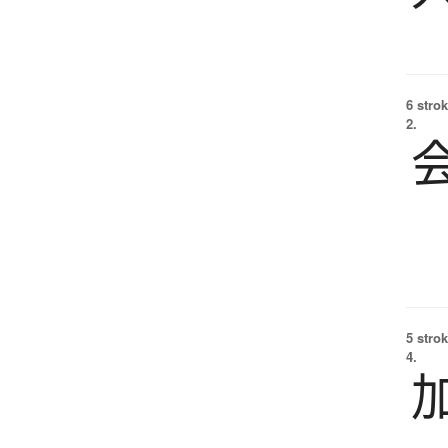
6 strok
2.
5 strok
4.