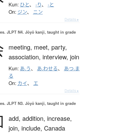
Kun:
ひと
、
-り
、
-と
On:
ジン
、
ニン
Details ▸
es.
JLPT N4. Jōyō kanji, taught in grade
会
meeting,
meet,
party,
association,
interview,
join
Kun:
あ.う
、
あ.わせる
、
あつ.ま
る
On:
カイ
、
エ
Details ▸
es.
JLPT N3. Jōyō kanji, taught in grade
加
add,
addition,
increase,
join,
include,
Canada