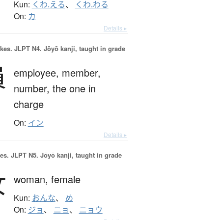
Kun:
くわ.える
、
くわ.わる
On:
カ
Details ▸
okes.
JLPT N4. Jōyō kanji, taught in grade
員
employee,
member,
number,
the one in
charge
On:
イン
Details ▸
es.
JLPT N5. Jōyō kanji, taught in grade
女
woman,
female
Kun:
おんな
、
め
On:
ジョ
、
ニョ
、
ニョウ