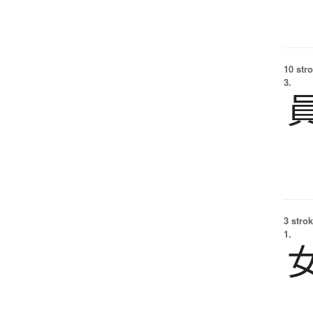
10 str
3.
3 strok
1.