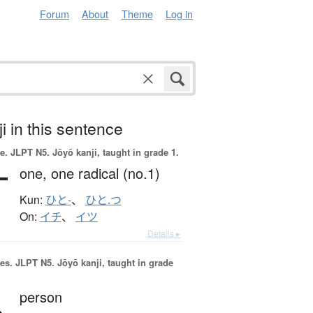
Forum
About
Theme
Log in
i in this sentence
e.
JLPT N5. Jōyō kanji, taught in grade 1.
一
one,
one radical (no.1)
Kun:
ひと-
、
ひと.つ
On:
イチ
、
イツ
Details ▸
es.
JLPT N5. Jōyō kanji, taught in grade
人
person