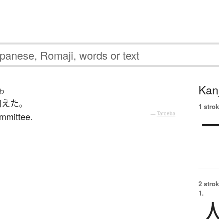
Kanj
わ
加えた
。
1 strok
mmittee.
—
Tatoeba
2 strok
1.