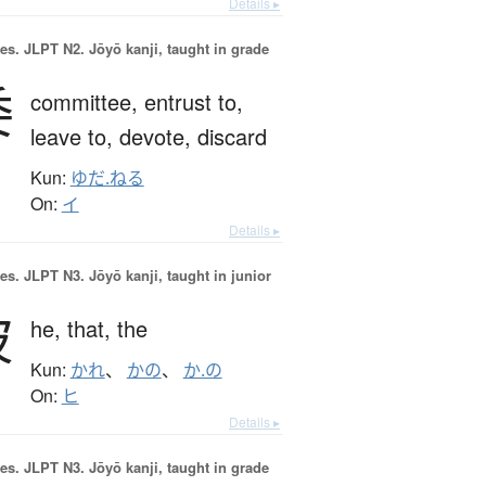
Details ▸
es.
JLPT N2. Jōyō kanji, taught in grade
委
committee,
entrust to,
leave to,
devote,
discard
Kun:
ゆだ.ねる
On:
イ
Details ▸
es.
JLPT N3. Jōyō kanji, taught in junior
彼
he,
that,
the
Kun:
かれ
、
かの
、
か.の
On:
ヒ
Details ▸
es.
JLPT N3. Jōyō kanji, taught in grade