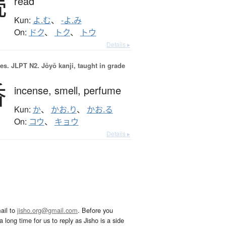
読
read
Kun:
よ.む
、
-よ.み
On:
ドク
、
トク
、
トウ
Details ▸
es.
JLPT N2. Jōyō kanji, taught in grade
香
incense,
smell,
perfume
Kun:
か
、
かお.り
、
かお.る
On:
コウ
、
キョウ
Details ▸
ail to
jisho.org@gmail.com
. Before you
 long time for us to reply as Jisho is a side