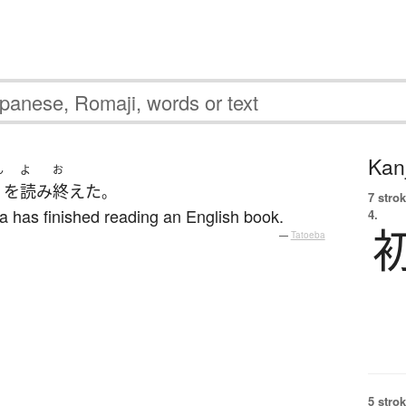
Kanj
ん
よ
お
を
読み
終えた
。
7 strok
Yuka has finished reading an English book.
4.
—
Tatoeba
5 strok