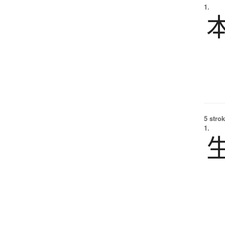
1.
5 strok
1.