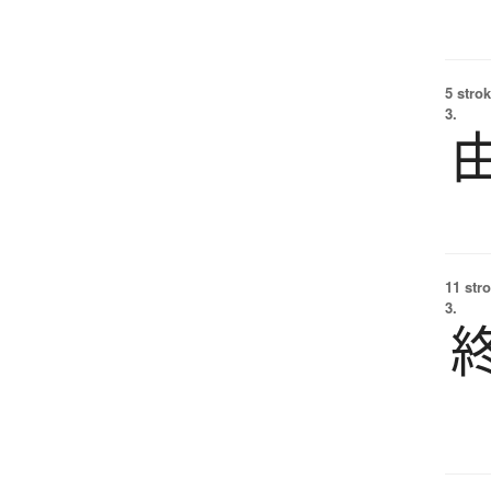
5 strok
3.
11 str
3.