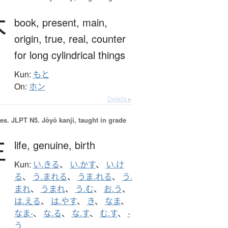
本
book,
present,
main,
origin,
true,
real,
counter
for long cylindrical things
Kun:
もと
On:
ホン
Details ▸
es.
JLPT N5. Jōyō kanji, taught in grade
生
life,
genuine,
birth
Kun:
い.きる
、
い.かす
、
い.け
る
、
う.まれる
、
うま.れる
、
う.
まれ
、
うまれ
、
う.む
、
お.う
、
は.える
、
は.やす
、
き
、
なま
、
なま-
、
な.る
、
な.す
、
む.す
、
-
う