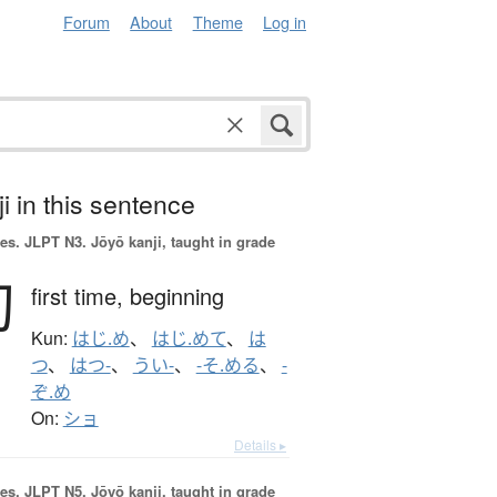
Forum
About
Theme
Log in
i in this sentence
es.
JLPT N3. Jōyō kanji, taught in grade
初
first time,
beginning
Kun:
はじ.め
、
はじ.めて
、
は
つ
、
はつ-
、
うい-
、
-そ.める
、
-
ぞ.め
On:
ショ
Details ▸
es.
JLPT N5. Jōyō kanji, taught in grade