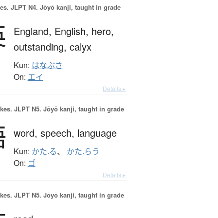
es.
JLPT N4. Jōyō kanji, taught in grade
英
England,
English,
hero,
outstanding,
calyx
Kun:
はなぶさ
On:
エイ
Details ▸
okes.
JLPT N5. Jōyō kanji, taught in grade
語
word,
speech,
language
Kun:
かた.る
、
かた.らう
On:
ゴ
Details ▸
okes.
JLPT N5. Jōyō kanji, taught in grade