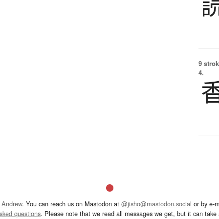
9 strok
4.
 Andrew
. You can reach us on Mastodon at
@jisho@mastodon.social
or by e-m
asked questions
. Please note that we read all messages we get, but it can take a