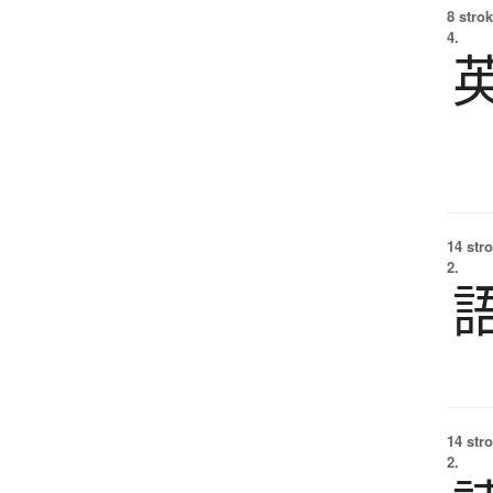
8 strok
4.
14 str
2.
14 str
2.