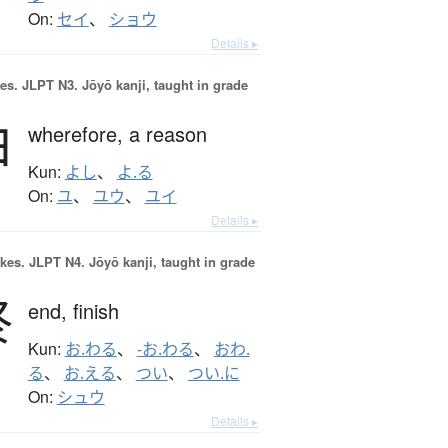
On:
セイ
、
ショウ
Details ▸
es.
JLPT N3. Jōyō kanji, taught in grade
由
wherefore,
a reason
Kun:
よし
、
よ.る
On:
ユ
、
ユウ
、
ユイ
Details ▸
okes.
JLPT N4. Jōyō kanji, taught in grade
終
end,
finish
Kun:
お.わる
、
-お.わる
、
おわ.
る
、
お.える
、
つい
、
つい.に
On:
シュウ
Details ▸